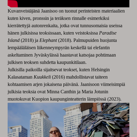
Kuvanveistäjänä Jaanisoo on tuonut perinteisten materiaalien
kuten kiven, pronssin ja teräksen rinnalle esimerkiksi
kierrätettyjä autonrenkaita, jotka ovat tunnusomaisia useissa
hänen julkisissa teoksissaan, kuten veistoksissa
Paradise
Island
(2018) ja
Elephant
(2018). Palmupuiden huojunta
lempääläläisen liikenneympyrän keskellä tai elefantin
askeltaminen Jyväskylässä haastavat katsojaa pohtimaan
julkisen teoksen suhdetta kaupunkitilaan.
Julkisilla paikoilla sijaitsevat teokset, kuten Helsingin
Kalasataman
Kuukkeli
(2016) mahdollistavat taiteen
kohtaamisen arjen jokaisena päivänä. Jaanisoon viimeisimpiä
julkisia teoksia ovat Minna Canthin ja Maria Jotunin
muotokuvat Kuopion kaupunginteatterin lämpiössä (2023).