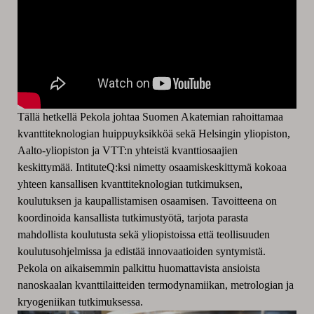
Tällä hetkellä Pekola johtaa Suomen Akatemian rahoittamaa
kvanttiteknologian huippuyksikköä sekä Helsingin yliopiston,
Aalto-yliopiston ja VTT:n yhteistä kvanttiosaajien
keskittymää. IntituteQ:ksi nimetty osaamiskeskittymä kokoaa
yhteen kansallisen kvanttiteknologian tutkimuksen,
koulutuksen ja kaupallistamisen osaamisen. Tavoitteena on
koordinoida kansallista tutkimustyötä, tarjota parasta
mahdollista koulutusta sekä yliopistoissa että teollisuuden
koulutusohjelmissa ja edistää innovaatioiden syntymistä.
Pekola on aikaisemmin palkittu huomattavista ansioista
nanoskaalan kvanttilaitteiden termodynamiikan, metrologian ja
kryogeniikan tutkimuksessa.