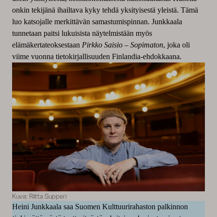
onkin tekijänä ihailtava kyky tehdä yksityisestä yleistä. Tämä
luo katsojalle merkittävän samastumispinnan. Junkkaala
tunnetaan paitsi lukuisista näytelmistään myös
elämäkertateoksestaan
Pirkko Saisio – Sopimaton
, joka oli
viime vuonna tietokirjallisuuden Finlandia-ehdokkaana.
Kuva: Riitta Supperi
Heini Junkkaala saa Suomen Kulttuurirahaston palkinnon