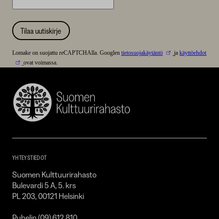
Tilaa uutiskirje
Lomake on suojattu reCAPTCHAlla. Googlen
tietosuojakäytäntö
ja
käyttöehdot
ovat voimassa.
Suomen
Kulttuurirahasto
–
SKR
YHTEYSTIEDOT
Suomen Kulttuurirahasto
Bulevardi 5 A, 5. krs
PL 203, 00121 Helsinki
Puhelin (09) 612 810