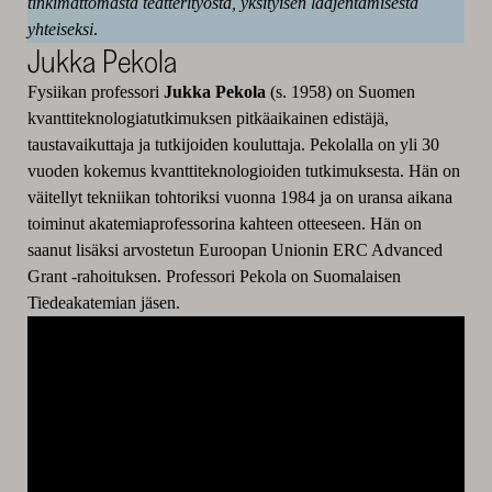
tinkimättömästä teatterityöstä, yksityisen laajentamisesta
yhteiseksi
.
Jukka Pekola
Fysiikan professori
Jukka Pekola
(s. 1958) on Suomen
kvanttiteknologiatutkimuksen pitkäaikainen edistäjä,
taustavaikuttaja ja tutkijoiden kouluttaja. Pekolalla on yli 30
vuoden kokemus kvanttiteknologioiden tutkimuksesta. Hän on
väitellyt tekniikan tohtoriksi vuonna 1984 ja on uransa aikana
toiminut akatemiaprofessorina kahteen otteeseen. Hän on
saanut lisäksi arvostetun Euroopan Unionin ERC Advanced
Grant -rahoituksen. Professori Pekola on Suomalaisen
Tiedeakatemian jäsen.