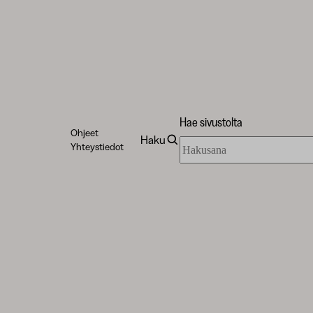
Hae sivustolta
Ohjeet
Haku
Hae
Yhteystiedot
sivustolta