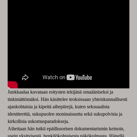
Junkkaalaa kuvataan esitysten tekijänä omaääniseksi ja
tinkimättömäksi. Hän käsittelee teoksissaan yhteiskunnallisesti
ajankohtaisia ja kipeitä aihepiirejä, kuten seksuaalista
identiteettiä, sukupuolen moninaisuutta sekä sukupolvisia ja
kirkollisia uskomusparadokseja.
Aiheitaan hän tutkii epäillusorisen dokumentarismin keinoin,
usein yksityisestä, henkilökohtaisesta näkökulmasta. Hänellä