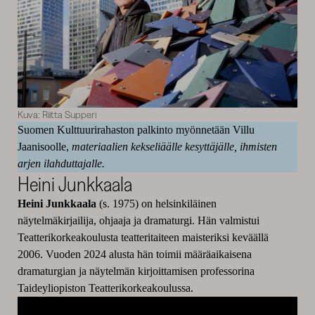
Kuva: Riitta Supperi
Suomen Kulttuurirahaston palkinto myönnetään Villu
Jaanisoolle,
materiaalien kekseliäälle kesyttäjälle, ihmisten
arjen ilahduttajalle.
Heini Junkkaala
Heini Junkkaala
(s. 1975) on helsinkiläinen
näytelmäkirjailija, ohjaaja ja dramaturgi. Hän valmistui
Teatterikorkeakoulusta teatteritaiteen maisteriksi keväällä
2006. Vuoden 2024 alusta hän toimii määräaikaisena
dramaturgian ja näytelmän kirjoittamisen professorina
Taideyliopiston Teatterikorkeakoulussa.