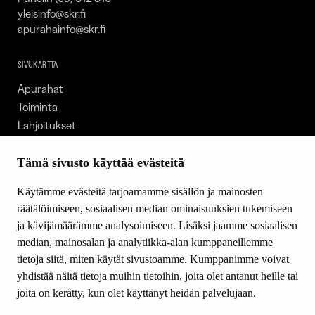
yleisinfo@skr.fi
apurahainfo@skr.fi
SIVUKARTTA
Apurahat
Toiminta
Lahjoitukset
Tietoa meistä
Ajankohtaista
Tämä sivusto käyttää evästeitä
Tiede & Taide
Käytämme evästeitä tarjoamamme sisällön ja mainosten
Yhteystiedot
räätälöimiseen, sosiaalisen median ominaisuuksien tukemiseen
ja kävijämäärämme analysoimiseen. Lisäksi jaamme sosiaalisen
median, mainosalan ja analytiikka-alan kumppaneillemme
SEURAA MEITÄ
tietoja siitä, miten käytät sivustoamme. Kumppanimme voivat
Facebook
yhdistää näitä tietoja muihin tietoihin, joita olet antanut heille tai
Instagram
joita on kerätty, kun olet käyttänyt heidän palvelujaan.
Youtube