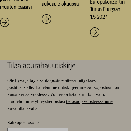
Europakonzertin
aukeaa elokuussa
muuten pääsisi
Turun Fuugaan
1.5.2027
Tilaa apurahauutiskirje
Ole hyvä ja täytä sähköpostiosoitteesi liittyäksesi
postituslistalle. Lähetämme uutiskirjeemme sähköpostiisi noin
kuusi kertaa vuodessa. Voit erota listalta milloin vain.
Huolehdimme yhteystiedoistasi
tietosuojaselosteessamme
kuvatulla tavalla.
Sähköpostiosoite