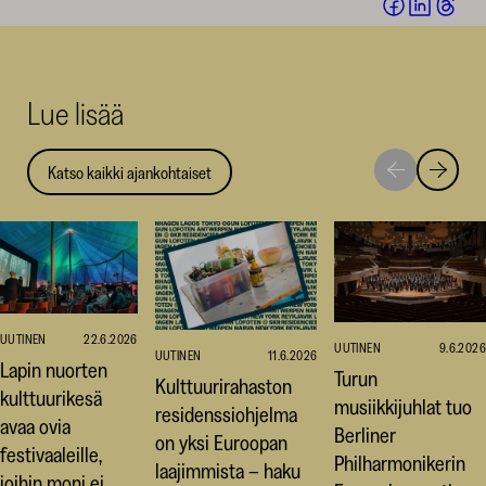
Jaa
Jaa
Jaa
Facebookis
LinkedI
Thr
(avautuu
(avautu
(av
uuteen
uuteen
uut
Lue lisää
ikkunaan)
ikkunaa
ikk
Katso kaikki ajankohtaiset
Siirry
Siirry
seuraavaan
edellise
nostoon
nostoo
UUTINEN
22.6.2026
UUTINEN
9.6.2026
UUTINEN
11.6.2026
Lapin nuorten
Turun
Kulttuurirahaston
kulttuurikesä
musiikkijuhlat tuo
residenssiohjelma
avaa ovia
Berliner
on yksi Euroopan
festivaaleille,
Philharmonikerin
laajimmista – haku
joihin moni ei