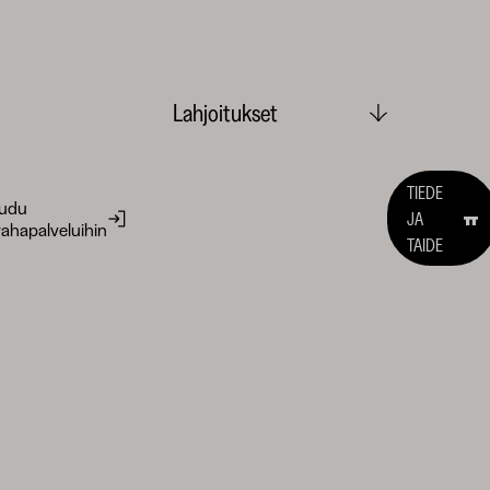
Lahjoitukset
TIEDE
audu
JA
ahapalveluihin
TAIDE