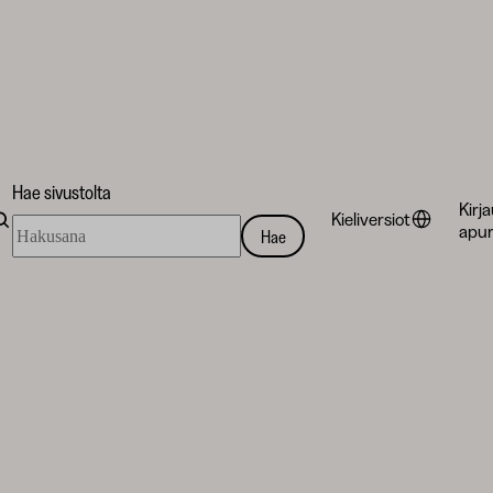
Hae sivustolta
Kirj
Kieliversiot
Hae
apur
Hae
sivustolta