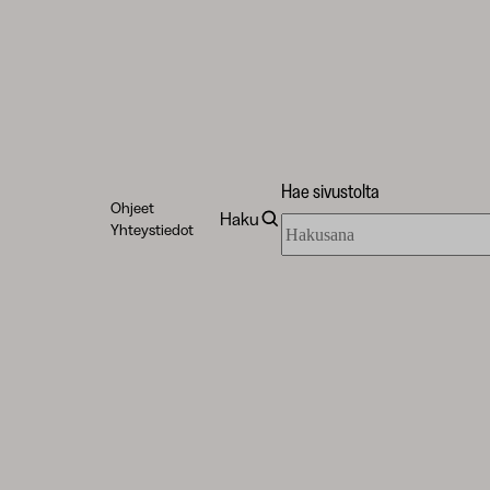
Hae sivustolta
Ohjeet
Haku
Hae
Yhteystiedot
sivustolta