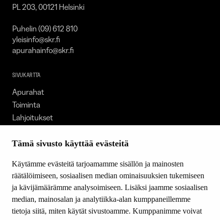
PL 203, 00121 Helsinki
Puhelin (09) 612 810
yleisinfo@skr.fi
apurahainfo@skr.fi
SIVUKARTTA
Apurahat
Toiminta
Lahjoitukset
Tietoa meistä
Ajankohtaista
Tämä sivusto käyttää evästeitä
Tiede & Taide
Käytämme evästeitä tarjoamamme sisällön ja mainosten
Yhteystiedot
räätälöimiseen, sosiaalisen median ominaisuuksien tukemiseen
ja kävijämäärämme analysoimiseen. Lisäksi jaamme sosiaalisen
median, mainosalan ja analytiikka-alan kumppaneillemme
SEURAA MEITÄ
tietoja siitä, miten käytät sivustoamme. Kumppanimme voivat
Facebook