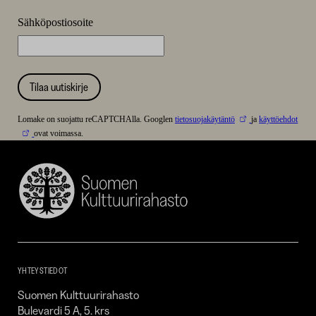
Sähköpostiosoite
Tilaa uutiskirje
Lomake on suojattu reCAPTCHAlla. Googlen
tietosuojakäytäntö
ja
käyttöehdot
ovat voimassa.
Suomen
Kulttuurirahasto
–
SKR
YHTEYSTIEDOT
Suomen Kulttuurirahasto
Bulevardi 5 A, 5. krs