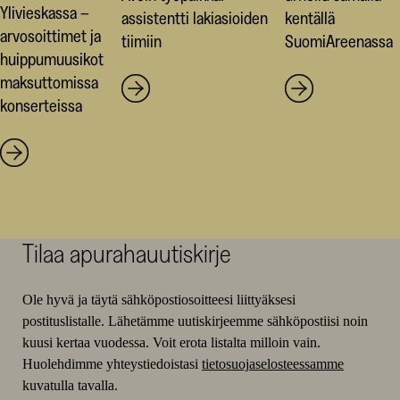
Ylivieskassa –
assistentti lakiasioiden
kentällä
arvosoittimet ja
tiimiin
SuomiAreenassa
huippumuusikot
maksuttomissa
konserteissa
Tilaa apurahauutiskirje
Ole hyvä ja täytä sähköpostiosoitteesi liittyäksesi
postituslistalle. Lähetämme uutiskirjeemme sähköpostiisi noin
kuusi kertaa vuodessa. Voit erota listalta milloin vain.
Huolehdimme yhteystiedoistasi
tietosuojaselosteessamme
kuvatulla tavalla.