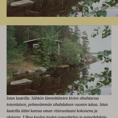
Istun lauteilla. Sähkön lämmittämien kivien sihahtaessa
toisenlaisen, pehmeämmän sihahduksen vuosien takaa. Istun
lauteilla äitini kanssa oman viisivuotiaani kokoisena ja
oloisena. Ulkoa kuuluu tuulen vongahtelua ja napsahduksia.