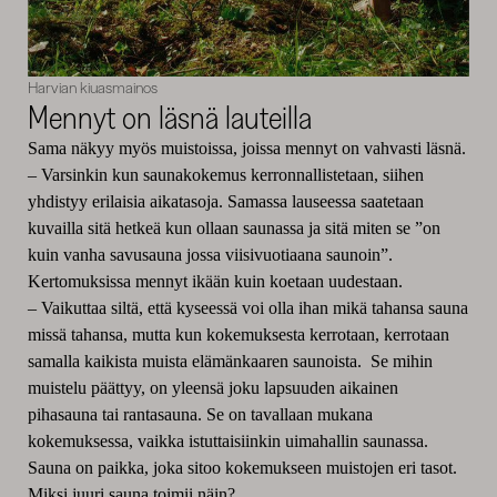
Harvian kiuasmainos
Mennyt on läsnä lauteilla
Sama näkyy myös muistoissa, joissa mennyt on vahvasti läsnä.
– Varsinkin kun saunakokemus kerronnallistetaan, siihen
yhdistyy erilaisia aikatasoja. Samassa lauseessa saatetaan
kuvailla sitä hetkeä kun ollaan saunassa ja sitä miten se ”on
kuin vanha savusauna jossa viisivuotiaana saunoin”.
Kertomuksissa mennyt ikään kuin koetaan uudestaan.
– Vaikuttaa siltä, että kyseessä voi olla ihan mikä tahansa sauna
missä tahansa, mutta kun kokemuksesta kerrotaan, kerrotaan
samalla kaikista muista elämänkaaren saunoista. Se mihin
muistelu päättyy, on yleensä joku lapsuuden aikainen
pihasauna tai rantasauna. Se on tavallaan mukana
kokemuksessa, vaikka istuttaisiinkin uimahallin saunassa.
Sauna on paikka, joka sitoo kokemukseen muistojen eri tasot.
Miksi juuri sauna toimii näin?