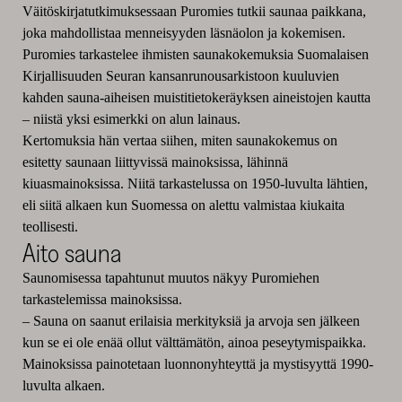
Väitöskirjatutkimuksessaan Puromies tutkii saunaa paikkana,
joka mahdollistaa menneisyyden läsnäolon ja kokemisen.
Puromies tarkastelee ihmisten saunakokemuksia Suomalaisen
Kirjallisuuden Seuran kansanrunousarkistoon kuuluvien
kahden sauna-aiheisen muistitietokeräyksen aineistojen kautta
– niistä yksi esimerkki on alun lainaus.
Kertomuksia hän vertaa siihen, miten saunakokemus on
esitetty saunaan liittyvissä mainoksissa, lähinnä
kiuasmainoksissa. Niitä tarkastelussa on 1950-luvulta lähtien,
eli siitä alkaen kun Suomessa on alettu valmistaa kiukaita
teollisesti.
Aito sauna
Saunomisessa tapahtunut muutos näkyy Puromiehen
tarkastelemissa mainoksissa.
– Sauna on saanut erilaisia merkityksiä ja arvoja sen jälkeen
kun se ei ole enää ollut välttämätön, ainoa peseytymispaikka.
Mainoksissa painotetaan luonnonyhteyttä ja mystisyyttä 1990-
luvulta alkaen.