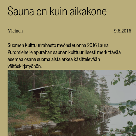
Sauna on kuin aikakone
SKR
Yleinen
9.6.2016
Suomen Kulttuurirahasto myönsi vuonna 2016 Laura
Puromiehelle apurahan saunan kulttuurillisesti merkittävää
asemaa osana suomalaista arkea käsittelevään
väitöskirjatyöhön.