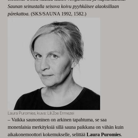
Saunan seinustalla seisova koivu pyyhkäisee alaoksillaan
pärekattoa.
(SKS/SAUNA 1992, 1582.)
Laura Puromies, kuva: Lili Zoe Ermezei
– Vaikka saunominen on arkinen tapahtuma, se saa
monenlaisia merkityksiä sillä sauna paikkana on vähän kuin
aikakonemoottori kokemukselle, selittää
Laura Puromies
.