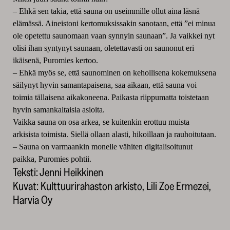
– Ehkä sen takia, että sauna on useimmille ollut aina läsnä
elämässä. Aineistoni kertomuksissakin sanotaan, että ”ei minua
ole opetettu saunomaan vaan synnyin saunaan”. Ja vaikkei nyt
olisi ihan syntynyt saunaan, oletettavasti on saunonut eri
ikäisenä, Puromies kertoo.
– Ehkä myös se, että saunominen on kehollisena kokemuksena
säilynyt hyvin samantapaisena, saa aikaan, että sauna voi
toimia tällaisena aikakoneena. Paikasta riippumatta toistetaan
hyvin samankaltaisia asioita.
Vaikka sauna on osa arkea, se kuitenkin erottuu muista
arkisista toimista. Siellä ollaan alasti, hikoillaan ja rauhoitutaan.
– Sauna on varmaankin monelle vähiten digitalisoitunut
paikka, Puromies pohtii.
Teksti: Jenni Heikkinen
Kuvat: Kulttuurirahaston arkisto, Lili Zoe Ermezei,
Harvia Oy