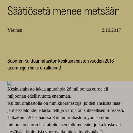
Säätiösetä menee metsään
SKR
Yleinen
2.10.2017
Suomen Kulttuurirahaston keskusrahaston vuoden 2018
apurahojen haku on alkanut!
Keskusrahasto jakaa apurahoja 26 miljoonaa euroa eli
miljoonan edellisvuotta enemmän.
Kulttuurirahastolla on nimikkorahastoja, joiden ansiosta maa-
ja metsätaloudelle tarkoitettuja varoja on suhteellisen runsaasti.
Lokakuun 2017 haussa Kulttuurirahasto myöntää noin
miljoonan euron lisärahoituksen tutkimuksiin, jotka koskevat
kestävää, biologisia vuorovaikutuksia hyödyntävää