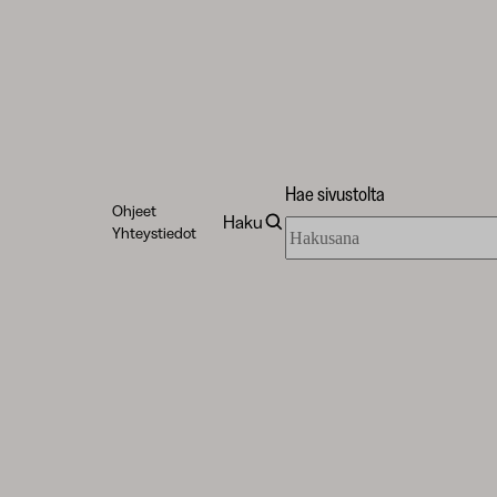
Hae sivustolta
Ohjeet
Haku
Hae
Yhteystiedot
sivustolta