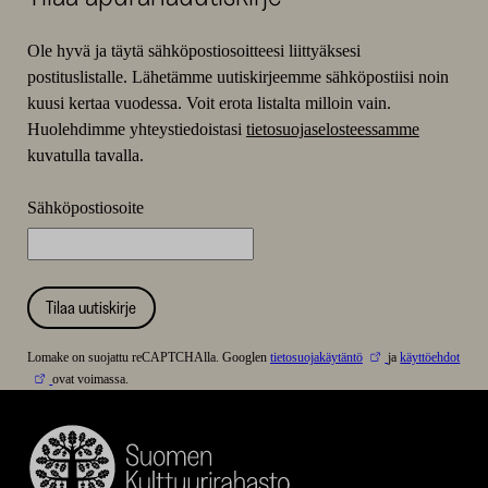
Ole hyvä ja täytä sähköpostiosoitteesi liittyäksesi
postituslistalle. Lähetämme uutiskirjeemme sähköpostiisi noin
kuusi kertaa vuodessa. Voit erota listalta milloin vain.
Huolehdimme yhteystiedoistasi
tietosuojaselosteessamme
kuvatulla tavalla.
Sähköpostiosoite
Tilaa uutiskirje
Lomake on suojattu reCAPTCHAlla. Googlen
tietosuojakäytäntö
ja
käyttöehdot
ovat voimassa.
Suomen