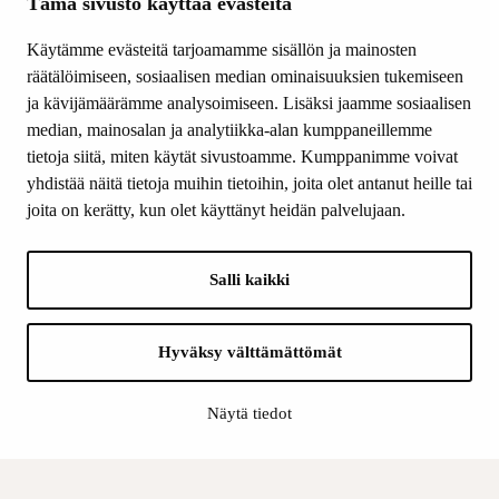
Ajankohtaista
Tämä sivusto käyttää evästeitä
Tiede & Taide
Käytämme evästeitä tarjoamamme sisällön ja mainosten
Yhteystiedot
räätälöimiseen, sosiaalisen median ominaisuuksien tukemiseen
ja kävijämäärämme analysoimiseen. Lisäksi jaamme sosiaalisen
median, mainosalan ja analytiikka-alan kumppaneillemme
SEURAA MEITÄ
tietoja siitä, miten käytät sivustoamme. Kumppanimme voivat
Facebook
yhdistää näitä tietoja muihin tietoihin, joita olet antanut heille tai
Instagram
joita on kerätty, kun olet käyttänyt heidän palvelujaan.
Youtube
LinkedIn
Salli kaikki
INFO
Hyväksy välttämättömät
Suomen Kulttuurirahasto:
Laskutusosoite
Näytä tiedot
Tietosuoja
Kannatusyhdistys:
Laskutusosoite