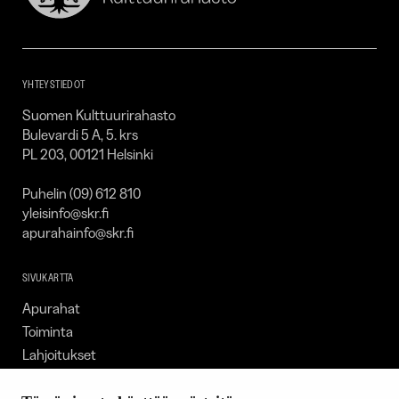
Kulttuurirahasto
–
SKR
YHTEYSTIEDOT
Suomen Kulttuurirahasto
Bulevardi 5 A, 5. krs
PL 203, 00121 Helsinki
Puhelin (09) 612 810
yleisinfo@skr.fi
apurahainfo@skr.fi
SIVUKARTTA
Apurahat
Toiminta
Lahjoitukset
Tietoa meistä