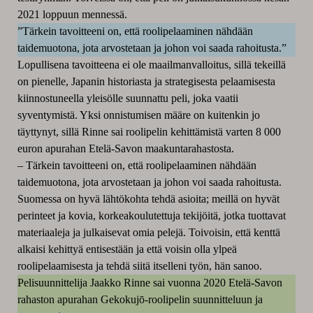
2021 loppuun mennessä.
”Tärkein tavoitteeni on, että roolipelaaminen nähdään
taidemuotona, jota arvostetaan ja johon voi saada rahoitusta.”
Lopullisena tavoitteena ei ole maailmanvalloitus, sillä tekeillä
on pienelle, Japanin historiasta ja strategisesta pelaamisesta
kiinnostuneella yleis
ö
lle suunnattu peli, joka vaatii
syventymistä. Yksi onnistumisen määre on kuitenkin jo
täyttynyt, sillä Rinne sai roolipelin kehittämistä varten 8 000
euron apurahan Etelä-Savon maakuntarahastosta.
– Tärkein tavoitteeni on, että roolipelaaminen nähdään
taidemuotona, jota arvostetaan ja johon voi saada rahoitusta.
Suomessa on hyvä lä
ht
ö
kohta tehdä asioita; meillä on hyvät
perinteet ja kovia, korkeakoulutettuja tekij
ö
itä, jotka tuottavat
materiaaleja ja julkaisevat omia pelejä. Toivoisin, että kenttä
alkaisi kehittyä entisestään ja että voisin olla ylpeä
roolipelaamisesta ja tehdä siitä itselleni ty
ö
n, h
än sanoo.
Pelisuunnittelija Jaakko Rinne sai vuonna 2020 Etelä-Savon
rahaston apurahan
Gekokujō-roolipelin suunnitteluun ja