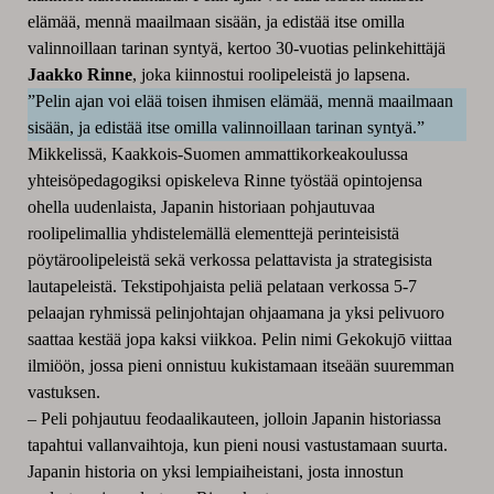
elämää, mennä maailmaan sisään, ja edistää itse omilla
valinnoillaan tarinan syntyä, kertoo 30-vuotias pelinkehittäjä
Jaakko Rinne
, joka kiinnostui roolipeleistä jo lapsena.
”Pelin ajan voi elää toisen ihmisen elämää, mennä maailmaan
sisään, ja edistää itse omilla valinnoillaan tarinan syntyä.”
Mikkeliss
ä, Kaakkois-Suomen ammattikorkeakoulussa
yhteis
ö
pedagogiksi opiskeleva Rinne ty
ö
stää opintojensa
ohella uudenlaista, Japanin historiaan pohjautuvaa
roolipelimallia yhdistelemällä elementtejä perinteisistä
p
ö
ytäroolipeleistä sekä verkossa pelattavista ja strategisista
lautapeleistä. Tekstipohjaista peliä pelataan verkossa 5-7
pelaajan ryhmissä pelinjohtajan ohjaamana ja yksi pelivuoro
saattaa kestää jopa kaksi viikkoa. Pelin nimi Gekokuj
ō
viittaa
ilmiöön, jossa pieni onnistuu kukistamaan itseään suuremman
vastuksen.
– Peli pohjautuu feodaalikauteen, jolloin Japanin historiassa
tapahtui vallanvaihtoja, kun pieni nousi vastustamaan suurta.
Japanin historia on yksi lempiaiheistani, josta innostun