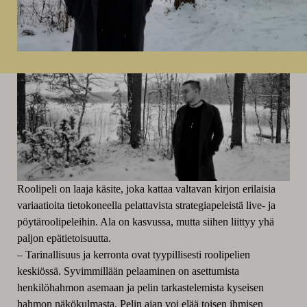
Roolipeli on laaja käsite, joka kattaa valtavan kirjon erilaisia
variaatioita tietokoneella pelattavista strategiapeleistä live- ja
p
ö
ytäroolipeleihin. Ala on kasvussa, mutta siihen liittyy yhä
paljon epätietoisuutta.
– Tarinallisuus ja kerronta ovat tyypillisesti roolipelien
keski
ö
ssä. Syvimmillään pelaaminen on asettumista
henkil
ö
hahmon asemaan ja pelin tarkastelemista kyseisen
hahmon näk
ö
kulmasta. Pelin ajan voi elää toisen ihmisen