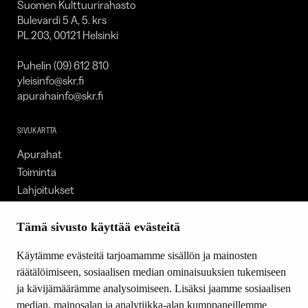
Suomen Kulttuurirahasto
Bulevardi 5 A, 5. krs
PL 203, 00121 Helsinki
Puhelin (09) 612 810
yleisinfo@skr.fi
apurahainfo@skr.fi
SIVUKARTTA
Apurahat
Toiminta
Lahjoitukset
Tietoa meistä
Ajankohtaista
Tämä sivusto käyttää evästeitä
Tiede & Taide
Käytämme evästeitä tarjoamamme sisällön ja mainosten
Yhteystiedot
räätälöimiseen, sosiaalisen median ominaisuuksien tukemiseen
ja kävijämäärämme analysoimiseen. Lisäksi jaamme sosiaalisen
median, mainosalan ja analytiikka-alan kumppaneillemme