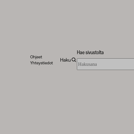
Hae sivustolta
Ohjeet
Haku
Hae
Yhteystiedot
sivustolta