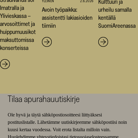
Kulttuuri ja
YLEINEN
2.6.2026
Imatralla ja
Avoin työpaikka:
urheilu samalla
Ylivieskassa –
assistentti lakiasioiden
kentällä
arvosoittimet ja
tiimiin
SuomiAreenassa
huippumuusikot
maksuttomissa
konserteissa
Tilaa apurahauutiskirje
Ole hyvä ja täytä sähköpostiosoitteesi liittyäksesi
postituslistalle. Lähetämme uutiskirjeemme sähköpostiisi noin
kuusi kertaa vuodessa. Voit erota listalta milloin vain.
Huolehdimme yhteystiedoistasi
tietosuojaselosteessamme