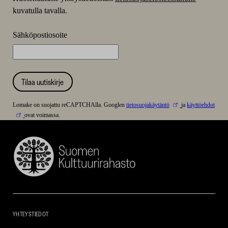
kuvatulla tavalla.
Sähköpostiosoite
Tilaa uutiskirje
Lomake on suojattu reCAPTCHAlla. Googlen
tietosuojakäytäntö
ja
käyttöehdot
ovat voimassa.
Suomen
Kulttuurirahasto
–
SKR
YHTEYSTIEDOT