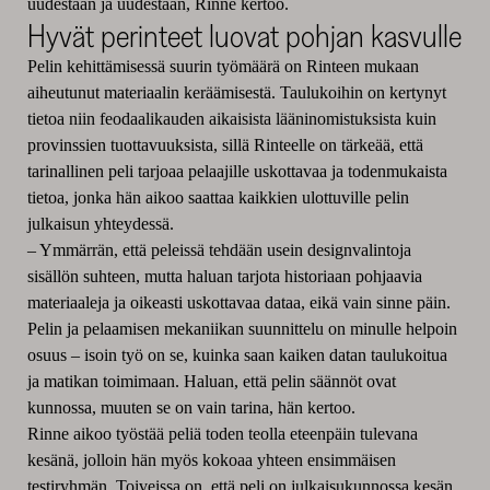
uudestaan ja uudestaan, Rinne kertoo.
Hyvät perinteet luovat pohjan kasvulle
Pelin kehittämisessä suurin ty
ö
määrä on Rinteen mukaan
aiheutunut materiaalin keräämisestä. Taulukoihin on kertynyt
tietoa niin feodaalikauden aikaisista lääninomistuksista kuin
provinssien tuottavuuksista, sillä Rinteelle on tärkeää, että
tarinallinen peli tarjoaa pelaajille uskottavaa ja todenmukaista
tietoa, jonka hän aikoo saattaa kaikkien ulottuville pelin
julkaisun yhteydessä.
– Ymmärrän, että peleissä tehdään usein designvalintoja
sisäll
ö
n suhteen, mutta haluan tarjota historiaan pohjaavia
materiaaleja ja oikeasti uskottavaa dataa, eikä vain sinne päin.
Pelin ja pelaamisen mekaniikan suunnittelu on minulle helpoin
osuus – isoin työ on se, kuinka saan kaiken datan taulukoitua
ja matikan toimimaan. Haluan, että pelin säänn
ö
t ovat
kunnossa, muuten se on vain tarina, hän kertoo.
Rinne aikoo ty
ö
stää peliä toden teolla eteenpäin tulevana
kesänä, jolloin hän my
ö
s kokoaa yhteen ensimmäisen
testiryhmän. Toiveissa on, että peli on julkaisukunnossa kesän