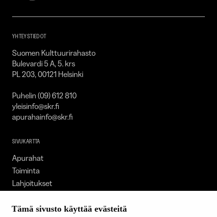
–
SKR
YHTEYSTIEDOT
Suomen Kulttuurirahasto
Bulevardi 5 A, 5. krs
PL 203, 00121 Helsinki
Puhelin (09) 612 810
yleisinfo@skr.fi
apurahainfo@skr.fi
SIVUKARTTA
Apurahat
Toiminta
Lahjoitukset
Tietoa meistä
Ajankohtaista
Tämä sivusto käyttää evästeitä