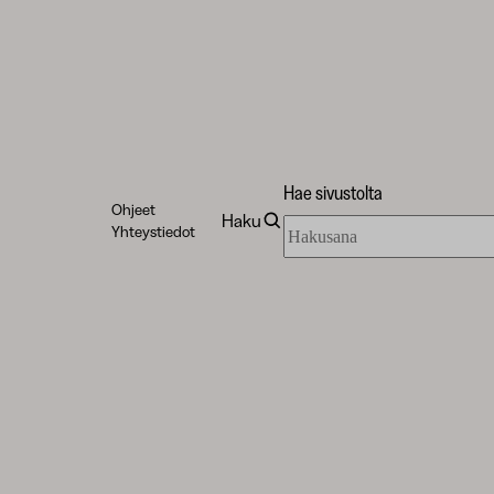
Hae sivustolta
Ohjeet
Haku
Hae
Yhteystiedot
sivustolta