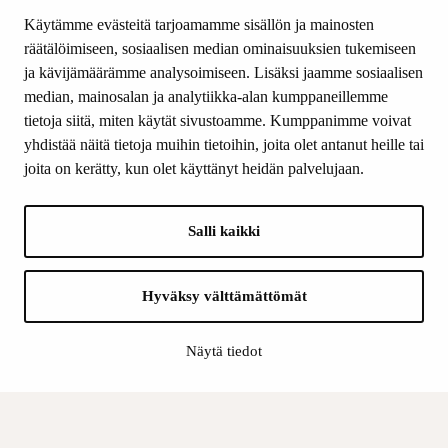
Tiede & Taide
Käytämme evästeitä tarjoamamme sisällön ja mainosten
Yhteystiedot
räätälöimiseen, sosiaalisen median ominaisuuksien tukemiseen
ja kävijämäärämme analysoimiseen. Lisäksi jaamme sosiaalisen
median, mainosalan ja analytiikka-alan kumppaneillemme
SEURAA MEITÄ
tietoja siitä, miten käytät sivustoamme. Kumppanimme voivat
Facebook
yhdistää näitä tietoja muihin tietoihin, joita olet antanut heille tai
Instagram
joita on kerätty, kun olet käyttänyt heidän palvelujaan.
Youtube
LinkedIn
Salli kaikki
INFO
Hyväksy välttämättömät
Suomen Kulttuurirahasto:
Laskutusosoite
Näytä tiedot
Tietosuoja
Kannatusyhdistys:
Laskutusosoite