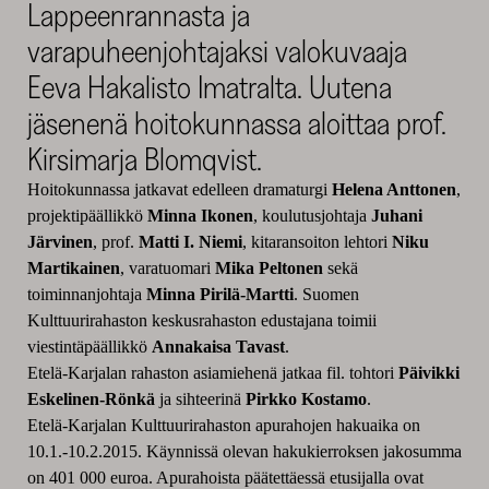
Lappeenrannasta ja
varapuheenjohtajaksi valokuvaaja
Eeva Hakalisto Imatralta. Uutena
jäsenenä hoitokunnassa aloittaa prof.
Kirsimarja Blomqvist.
Hoitokunnassa jatkavat edelleen dramaturgi
Helena Anttonen
,
projektipäällikkö
Minna Ikonen
, koulutusjohtaja
Juhani
Järvinen
, prof.
Matti I. Niemi
, kitaransoiton lehtori
Niku
Martikainen
, varatuomari
Mika Peltonen
sekä
toiminnanjohtaja
Minna Pirilä-Martti
. Suomen
Kulttuurirahaston keskusrahaston edustajana toimii
viestintäpäällikkö
Annakaisa Tavast
.
Etelä-Karjalan rahaston asiamiehenä jatkaa fil. tohtori
Päivikki
Eskelinen-Rönkä
ja sihteerinä
Pirkko Kostamo
.
Etelä-Karjalan Kulttuurirahaston apurahojen hakuaika on
10.1.-10.2.2015. Käynnissä olevan hakukierroksen jakosumma
on 401 000 euroa. Apurahoista päätettäessä etusijalla ovat