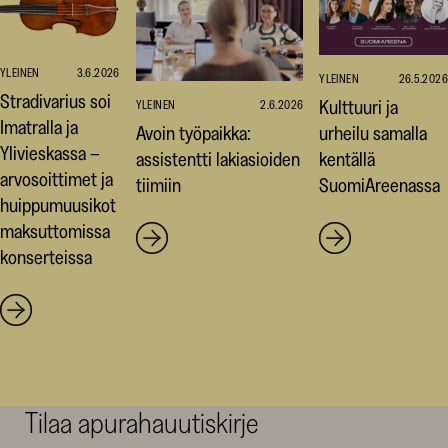
YLEINEN
3.6.2026
YLEINEN
26.5.2026
Stradivarius soi
Kulttuuri ja
YLEINEN
2.6.2026
Imatralla ja
Avoin työpaikka:
urheilu samalla
Ylivieskassa –
assistentti lakiasioiden
kentällä
arvosoittimet ja
tiimiin
SuomiAreenassa
huippumuusikot
maksuttomissa
konserteissa
Tilaa apurahauutiskirje