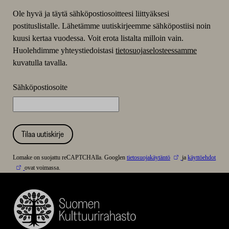
Ole hyvä ja täytä sähköpostiosoitteesi liittyäksesi
postituslistalle. Lähetämme uutiskirjeemme sähköpostiisi noin
kuusi kertaa vuodessa. Voit erota listalta milloin vain.
Huolehdimme yhteystiedoistasi
tietosuojaselosteessamme
kuvatulla tavalla.
Sähköpostiosoite
Tilaa uutiskirje
Lomake on suojattu reCAPTCHAlla. Googlen
tietosuojakäytäntö
ja
käyttöehdot
ovat voimassa.
Suomen
Kulttuurirahasto