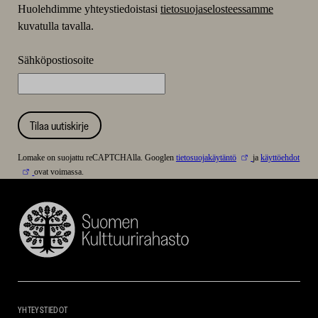
Huolehdimme yhteystiedoistasi
tietosuojaselosteessamme
kuvatulla tavalla.
Sähköpostiosoite
Tilaa uutiskirje
Lomake on suojattu reCAPTCHAlla. Googlen
tietosuojakäytäntö
ja
käyttöehdot
ovat voimassa.
Suomen
Kulttuurirahasto
–
SKR
YHTEYSTIEDOT