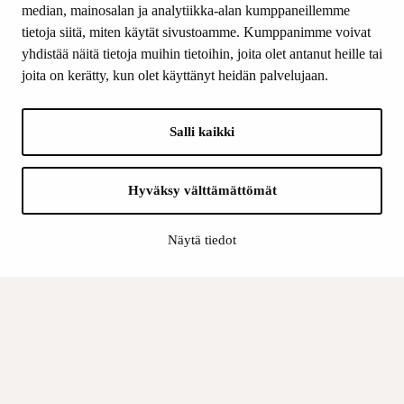
median, mainosalan ja analytiikka-alan kumppaneillemme
SEURAA MEITÄ
tietoja siitä, miten käytät sivustoamme. Kumppanimme voivat
Facebook
yhdistää näitä tietoja muihin tietoihin, joita olet antanut heille tai
Instagram
joita on kerätty, kun olet käyttänyt heidän palvelujaan.
Youtube
LinkedIn
Salli kaikki
INFO
Hyväksy välttämättömät
Suomen Kulttuurirahasto:
Laskutusosoite
Näytä tiedot
Tietosuoja
Kannatusyhdistys:
Laskutusosoite
Tietosuojaseloste
Sisäinen valvonta