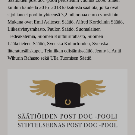
Säätiöiden post doc -pooli perustettiin vuonna 2009. Siihen
kuuluu kaudella 2016–2018 kaksitoista säätiötä, jotka ovat
sijoittaneet pooliin yhteensä 3,2 miljoonaa euroa vuosittain.
Mukana ovat Emil Aaltosen Säätiö, Alfred Kordelinin Säätiö,
Liikesivistysrahasto, Paulon Säätiö, Suomalainen
Tiedeakatemia, Suomen Kulttuurirahasto, Suomen
Lääketieteen Säätiö, Svenska Kulturfonden, Svenska
litteratursällskapet, Tekniikan edistämissäätiö, Jenny ja Antti
Wihurin Rahasto sekä Ulla Tuomisen Säätiö.