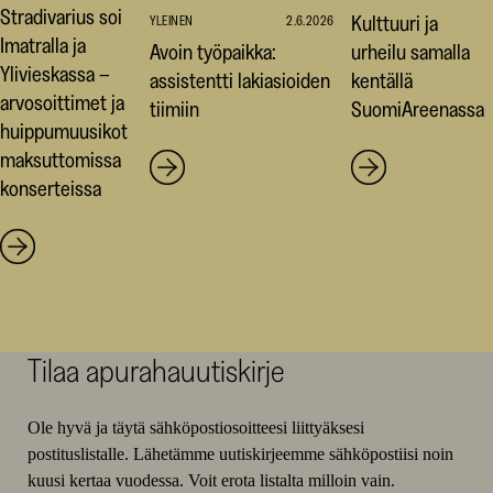
Stradivarius soi
Kulttuuri ja
YLEINEN
2.6.2026
Imatralla ja
Avoin työpaikka:
urheilu samalla
Ylivieskassa –
assistentti lakiasioiden
kentällä
arvosoittimet ja
tiimiin
SuomiAreenassa
huippumuusikot
maksuttomissa
konserteissa
Tilaa apurahauutiskirje
Ole hyvä ja täytä sähköpostiosoitteesi liittyäksesi
postituslistalle. Lähetämme uutiskirjeemme sähköpostiisi noin
kuusi kertaa vuodessa. Voit erota listalta milloin vain.