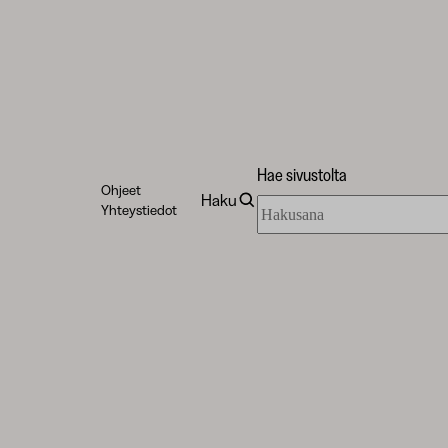
Hae sivustolta
Ohjeet
Haku
Hae
Yhteystiedot
sivustolta