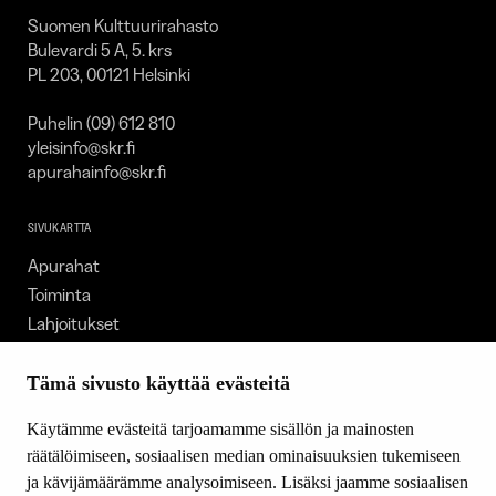
Suomen Kulttuurirahasto
Bulevardi 5 A, 5. krs
PL 203, 00121 Helsinki
Puhelin (09) 612 810
yleisinfo@skr.fi
apurahainfo@skr.fi
SIVUKARTTA
Apurahat
Toiminta
Lahjoitukset
Tietoa meistä
Ajankohtaista
Tämä sivusto käyttää evästeitä
Tiede & Taide
Käytämme evästeitä tarjoamamme sisällön ja mainosten
Yhteystiedot
räätälöimiseen, sosiaalisen median ominaisuuksien tukemiseen
ja kävijämäärämme analysoimiseen. Lisäksi jaamme sosiaalisen