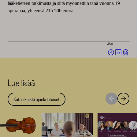
lääketieteen tutkimusta ja siitä myönnettiin tänä vuonna 19
apurahaa, yhteensä 215 500 euroa.
JAA
Jaa
Jaa
Jaa
Facebookis
LinkedI
Thr
(avautuu
(avautu
(av
uuteen
uuteen
uut
Lue lisää
ikkunaan)
ikkunaa
ikk
Katso kaikki ajankohtaiset
Siirry
Siirry
seuraavaan
edellise
nostoon
nostoo