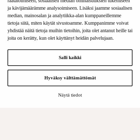
räätälöimiseen, sosiaalisen median ominaisuuksien tukemiseen
ja kävijämäärämme analysoimiseen. Lisäksi jaamme sosiaalisen
median, mainosalan ja analytiikka-alan kumppaneillemme
SEURAA MEITÄ
tietoja siitä, miten käytät sivustoamme. Kumppanimme voivat
Facebook
yhdistää näitä tietoja muihin tietoihin, joita olet antanut heille tai
Instagram
joita on kerätty, kun olet käyttänyt heidän palvelujaan.
Youtube
LinkedIn
Salli kaikki
INFO
Hyväksy välttämättömät
Suomen Kulttuurirahasto:
Laskutusosoite
Näytä tiedot
Tietosuoja
Kannatusyhdistys:
Laskutusosoite
Tietosuojaseloste
Sisäinen valvonta