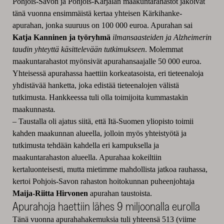
Pohjois-Savon ja Pohjois-Karjalan maakuntarahastot jakoivat
tänä vuonna ensimmäistä kertaa yhteisen Kärkihanke-
apurahan, jonka suuruus on 100 000 euroa. Apurahan sai
Katja Kanninen ja työryhmä
ilmansaasteiden ja Alzheimerin
taudin yhteyttä käsittelevään tutkimukseen
. Molemmat
maakuntarahastot myönsivät apurahansaajalle 50 000 euroa.
Yhteisessä apurahassa haettiin korkeatasoista, eri tieteenaloja
yhdistävää hanketta, joka edistää tieteenalojen välistä
tutkimusta. Hankkeessa tuli olla toimijoita kummastakin
maakunnasta
.
– Taustalla oli ajatus siitä, että Itä-Suomen yliopisto toimii
kahden maakunnan alueella, jolloin myös yhteistyötä ja
tutkimusta tehdään kahdella eri kampuksella ja
maakuntarahaston alueella. Apurahaa kokeiltiin
kertaluonteisesti, mutta mietimme mahdollista jatkoa rauhassa,
kertoi Pohjois-Savon rahaston hoitokunnan puheenjohtaja
Maija-Riitta Hirvonen
apurahan taustoista.
Apurahoja haettiin lähes 9 miljoonalla eurolla
Tänä vuonna apurahahakemuksia tuli yhteensä 513 (viime