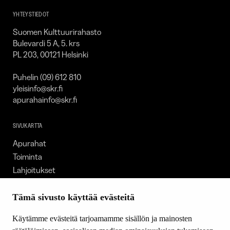
YHTEYSTIEDOT
Suomen Kulttuurirahasto
Bulevardi 5 A, 5. krs
PL 203, 00121 Helsinki
Puhelin (09) 612 810
yleisinfo@skr.fi
apurahainfo@skr.fi
SIVUKARTTA
Apurahat
Toiminta
Lahjoitukset
Tietoa meistä
Ajankohtaista
Tämä sivusto käyttää evästeitä
Tiede & Taide
Käytämme evästeitä tarjoamamme sisällön ja mainosten
Yhteystiedot