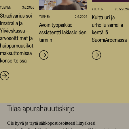
YLEINEN
3.6.2026
YLEINEN
26.5.2026
Stradivarius soi
Kulttuuri ja
YLEINEN
2.6.2026
Imatralla ja
Avoin työpaikka:
urheilu samalla
Ylivieskassa –
assistentti lakiasioiden
kentällä
arvosoittimet ja
tiimiin
SuomiAreenassa
huippumuusikot
maksuttomissa
konserteissa
Tilaa apurahauutiskirje
Ole hyvä ja täytä sähköpostiosoitteesi liittyäksesi