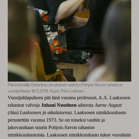
Pianotaiteilija Katariina Liimatainen esiintyi Pohjois-Savon rahaston
vuosijuhlassa 16.5.2018. Kuva: Petri Laitinen
Vuosijuhlapuheen piti tänä vuonna professori, A.A. Laaksosen
rahaston valvoja
Juhani Nuutinen
aiheesta
Aarne August
(Aku) Laaksonen ja aikalaisensa
. Laaksosen nimikkorahasto
perustettiin vuonna 1973. Se on toiseksi vanhin ja
jakovaraltaan suurin Pohjois-Savon rahaston
nimikkorahastoista. Laaksosen nimikkorahasto tukee vuosittain