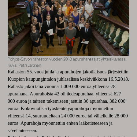
Pohjois-Savon rahaston vuoden 2018 apurahansaajat yhteiskuvassa.
Kuva: Petri Laitinen
Rahaston 55. vuosijuhla ja apurahojen jakotilaisuus järjestettiin
Kuopion kaupungintalon juhlasalissa keskiviikkona 16.5.2018.
Rahasto jakoi tänä vuonna 1 009 000 euroa yhteensä 78
apurahana. Apurahoista 42 oli tiedeapurahaa, yhteensä 627
000 euroa ja taiteen tukemiseen jaettiin 36 apurahaa, 382 000
euroa. Kokovuotisia työskentelyapurahoja myönnettiin
yhteensä 14, suuruudeltaan 24 000 euroa tai väitelleille 28 000
euroa. Apurahoja myönnettiin eniten lääketieteeseen ja
säveltaiteeseen.