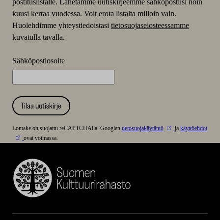
postituslistalle. Lähetämme uutiskirjeemme sähköpostiisi noin
kuusi kertaa vuodessa. Voit erota listalta milloin vain.
Huolehdimme yhteystiedoistasi
tietosuojaselosteessamme
kuvatulla tavalla.
Sähköpostiosoite
Tilaa uutiskirje
Lomake on suojattu reCAPTCHAlla. Googlen
tietosuojakäytäntö
ja
käyttöehdot
ovat voimassa.
Suomen
Kulttuurirahasto
–
SKR