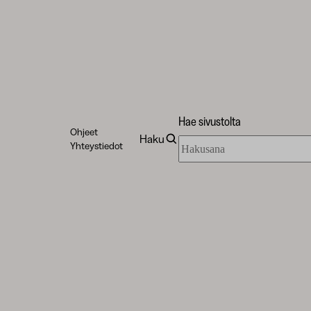
Hae sivustolta
Ohjeet
Haku
Hae
Yhteystiedot
sivustolta