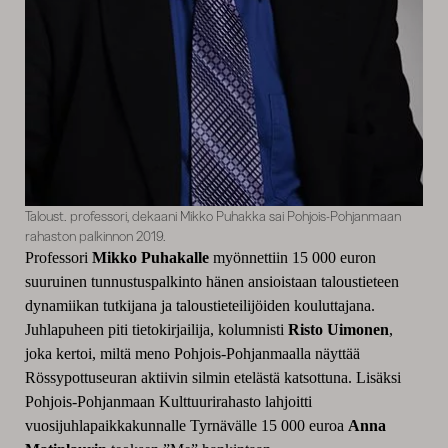
Taloust. professori, dekaani Mikko Puhakka sai Pohjois-Pohjanmaan
rahaston palkinnon 2019.
Professori
Mikko Puhakalle
myönnettiin 15 000 euron
suuruinen tunnustuspalkinto hänen ansioistaan taloustieteen
dynamiikan tutkijana ja taloustieteilijöiden kouluttajana.
Juhlapuheen piti tietokirjailija, kolumnisti
Risto Uimonen
,
joka kertoi, miltä meno Pohjois-Pohjanmaalla näyttää
Rössypottuseuran aktiivin silmin etelästä katsottuna. Lisäksi
Pohjois-Pohjanmaan Kulttuurirahasto lahjoitti
vuosijuhlapaikkakunnalle Tyrnävälle 15 000 euroa
Anna