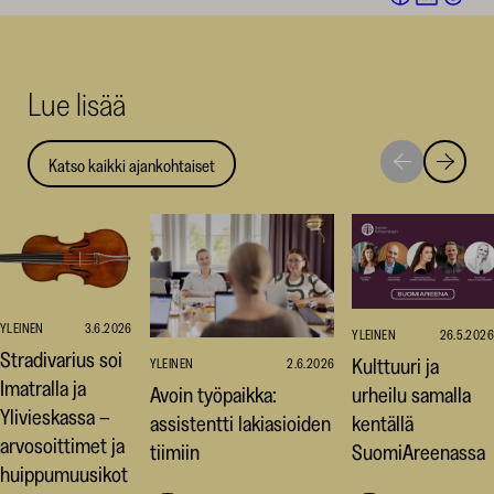
Facebookis
LinkedI
Thr
(avautuu
(avautu
(av
uuteen
uuteen
uut
Lue lisää
ikkunaan)
ikkunaa
ikk
Katso kaikki ajankohtaiset
Siirry
Siirry
seuraavaan
edellise
nostoon
nostoo
YLEINEN
3.6.2026
YLEINEN
26.5.2026
Stradivarius soi
Kulttuuri ja
YLEINEN
2.6.2026
Imatralla ja
Avoin työpaikka:
urheilu samalla
Ylivieskassa –
assistentti lakiasioiden
kentällä
arvosoittimet ja
tiimiin
SuomiAreenassa
huippumuusikot