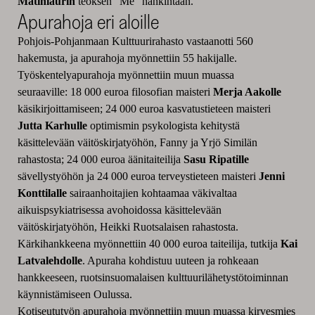
Matinlaurin
teoksen ”Me” hankintaan.
Apurahoja eri aloille
Pohjois-Pohjanmaan Kulttuurirahasto vastaanotti 560
hakemusta, ja apurahoja myönnettiin 55 hakijalle.
Työskentelyapurahoja myönnettiin muun muassa
seuraaville: 18 000 euroa filosofian maisteri
Merja Aakolle
käsikirjoittamiseen; 24 000 euroa kasvatustieteen maisteri
Jutta Karhulle
optimismin psykologista kehitystä
käsittelevään väitöskirjatyöhön, Fanny ja Yrjö Similän
rahastosta; 24 000 euroa äänitaiteilija
Sasu Ripatille
sävellystyöhön ja 24 000 euroa terveystieteen maisteri
Jenni
Konttilalle
sairaanhoitajien kohtaamaa väkivaltaa
aikuispsykiatrisessa avohoidossa käsittelevään
väitöskirjatyöhön, Heikki Ruotsalaisen rahastosta.
Kärkihankkeena myönnettiin 40 000 euroa taiteilija, tutkija
Kai
Latvalehdolle
. Apuraha kohdistuu uuteen ja rohkeaan
hankkeeseen, ruotsinsuomalaisen kulttuurilähetystötoiminnan
käynnistämiseen Oulussa.
Kotiseututyön apurahoja myönnettiin muun muassa kirvesmies