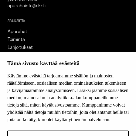
apurahainfo@skr.fi
SIVUKARTTA
Apurahat
Toiminta
Lahjoitukset
Tietoa meistä
Ajankohtaista
Tämä sivusto käyttää evästeitä
Tiede & Taide
Käytämme evästeitä tarjoamamme sisällön ja mainosten
Yhteystiedot
räätälöimiseen, sosiaalisen median ominaisuuksien tukemiseen
ja kävijämäärämme analysoimiseen. Lisäksi jaamme sosiaalisen
median, mainosalan ja analytiikka-alan kumppaneillemme
SEURAA MEITÄ
tietoja siitä, miten käytät sivustoamme. Kumppanimme voivat
Facebook
yhdistää näitä tietoja muihin tietoihin, joita olet antanut heille tai
Instagram
joita on kerätty, kun olet käyttänyt heidän palvelujaan.
Youtube
LinkedIn