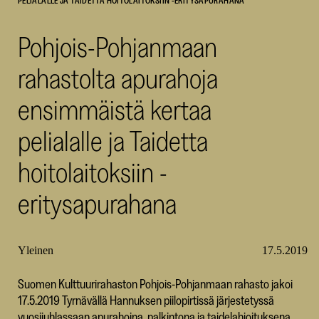
PELIALALLE JA TAIDETTA HOITOLAITOKSIIN -ERITYSAPURAHANA
SKR
Pohjois-Pohjanmaan
rahastolta apurahoja
ensimmäistä kertaa
pelialalle ja Taidetta
hoitolaitoksiin -
eritysapurahana
Yleinen
17.5.2019
Suomen Kulttuurirahaston Pohjois-Pohjanmaan rahasto jakoi
17.5.2019 Tyrnävällä Hannuksen piilopirtissä järjestetyssä
vuosijuhlassaan apurahoina, palkintona ja taidelahjoituksena