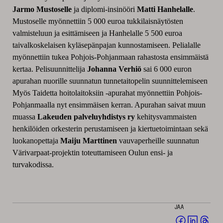
Jarmo Mustoselle
ja diplomi-insinööri
Matti Hanhelalle
.
Mustoselle myönnettiin 5 000 euroa tukkilaisnäytösten
valmisteluun ja esittämiseen ja Hanhelalle 5 500 euroa
taivalkoskelaisen kyläsepänpajan kunnostamiseen.
Pelialalle
myönnettiin tukea Pohjois-Pohjanmaan rahastosta ensimmäistä
kertaa. Pelisuunnittelija
Johanna Verhiö
sai 6 000 euron
apurahan nuorille suunnatun tunnetaitopelin suunnittelemiseen
Myös Taidetta hoitolaitoksiin -apurahat myönnettiin Pohjois-
Pohjanmaalla nyt ensimmäisen kerran. Apurahan saivat muun
muassa
Lakeuden palveluyhdistys ry
kehitysvammaisten
henkilöiden orkesterin perustamiseen ja kiertuetoimintaan sekä
luokanopettaja
Maiju Marttinen
vauvaperheille suunnatun
Värivarpaat-projektin toteuttamiseen Oulun ensi- ja
turvakodissa.
JAA
Jaa
Jaa
Jaa