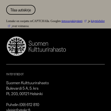
Tilaa uutiskirje
Lomake on suojattu reCAPTCHAlla. Googlen
tietosuojakäytäntö
ja
käyttöehdot
ovat voimassa.
Suomen
Kulttuurirahasto
–
SKR
YHTEYSTIEDOT
Suomen Kulttuurirahasto
Bulevardi 5 A, 5. krs
PL 203, 00121 Helsinki
Puhelin (09) 612 810
yleisinfo@skr.fi