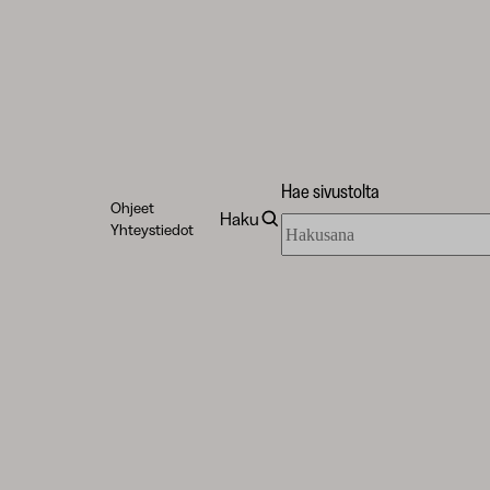
Hae sivustolta
Ohjeet
Haku
Hae
Yhteystiedot
sivustolta