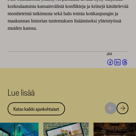
korkealaatuista kansainvälistä konflikteja ja kriisejä käsittelevää
monitieteistä tutkimusta sekä halu toimia kotikaupungin ja
maakunnan historian tuntemuksen lisäämiseksi yhteistyössä
muiden kanssa.
JAA
Jaa
Jaa
Jaa
Facebookis
LinkedI
Thr
(avautuu
(avautu
(av
uuteen
uuteen
uut
Lue lisää
ikkunaan)
ikkunaa
ikk
Katso kaikki ajankohtaiset
Siirry
Siirry
seuraavaan
edellise
nostoon
nostoo