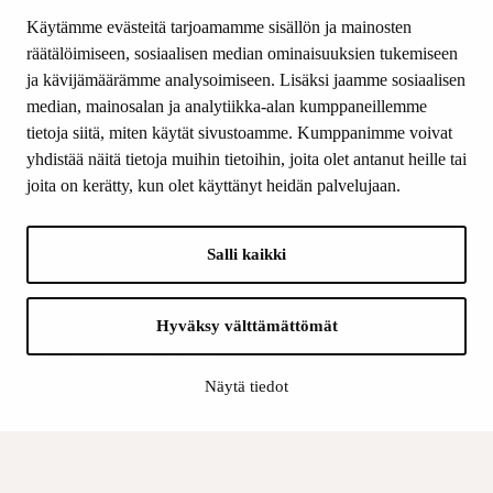
Tiede & Taide
Käytämme evästeitä tarjoamamme sisällön ja mainosten
Yhteystiedot
räätälöimiseen, sosiaalisen median ominaisuuksien tukemiseen
ja kävijämäärämme analysoimiseen. Lisäksi jaamme sosiaalisen
median, mainosalan ja analytiikka-alan kumppaneillemme
SEURAA MEITÄ
tietoja siitä, miten käytät sivustoamme. Kumppanimme voivat
Facebook
yhdistää näitä tietoja muihin tietoihin, joita olet antanut heille tai
Instagram
joita on kerätty, kun olet käyttänyt heidän palvelujaan.
Youtube
LinkedIn
Salli kaikki
INFO
Hyväksy välttämättömät
Suomen Kulttuurirahasto:
Laskutusosoite
Näytä tiedot
Tietosuoja
Kannatusyhdistys:
Laskutusosoite