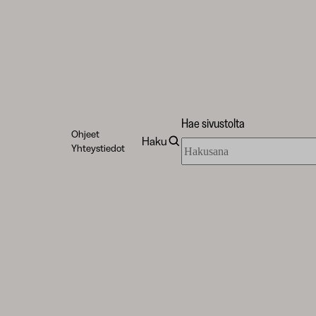
Hae sivustolta
Ohjeet
Haku
Hae
Yhteystiedot
sivustolta