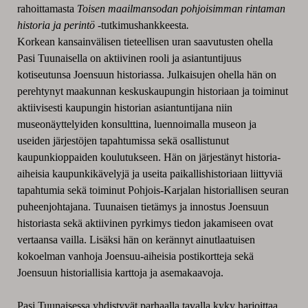
rahoittamasta
Toisen maailmansodan pohjoisimman rintaman
historia ja perintö
-tutkimushankkeesta
.
Korkean kansainvälisen tieteellisen uran saavutusten ohella
Pasi Tuunaisella on aktiivinen rooli ja asiantuntijuus
kotiseutunsa Joensuun historiassa. Julkaisujen ohella hän on
perehtynyt maakunnan keskuskaupungin historiaan ja toiminut
aktiivisesti kaupungin historian asiantuntijana niin
museonäyttelyiden konsulttina, luennoimalla museon ja
useiden järjestöjen tapahtumissa sekä osallistunut
kaupunkioppaiden koulutukseen. Hän on järjestänyt historia-
aiheisia kaupunkikävelyjä ja useita paikallishistoriaan liittyviä
tapahtumia sekä toiminut Pohjois-Karjalan historiallisen seuran
puheenjohtajana. Tuunaisen tietämys ja innostus Joensuun
historiasta sekä aktiivinen pyrkimys tiedon jakamiseen ovat
vertaansa vailla. Lisäksi hän on kerännyt ainutlaatuisen
kokoelman vanhoja Joensuu-aiheisia postikortteja sekä
Joensuun historiallisia karttoja ja asemakaavoja.
Pasi Tuunaisessa yhdistyvät parhaalla tavalla kyky harjoittaa