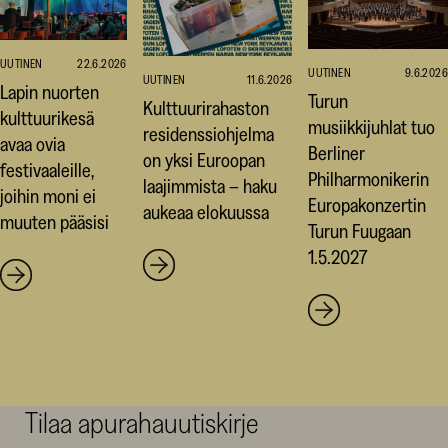
UUTINEN
22.6.2026
UUTINEN
9.6.2026
UUTINEN
11.6.2026
Lapin nuorten
Turun
Kulttuurirahaston
kulttuurikesä
musiikkijuhlat tuo
residenssiohjelma
avaa ovia
Berliner
on yksi Euroopan
festivaaleille,
Philharmonikerin
laajimmista – haku
joihin moni ei
Europakonzertin
aukeaa elokuussa
muuten pääsisi
Turun Fuugaan
1.5.2027
Tilaa apurahauutiskirje