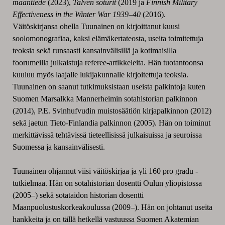
maantiede
(2023),
Talven soturit
(2019 ja
Finnish Military
Effectiveness in the Winter War 1939–40
(2016).
Väitöskirjansa ohella Tuunainen on kirjoittanut kuusi
soolomonografiaa, kaksi elämäkertateosta, useita toimitettuja
teoksia sekä runsaasti kansainvälisillä ja kotimaisilla
foorumeilla julkaistuja referee-artikkeleita. Hän tuotantoonsa
kuuluu myös laajalle lukijakunnalle kirjoitettuja teoksia.
Tuunainen on saanut tutkimuksistaan useista palkintoja kuten
Suomen Marsalkka Mannerheimin sotahistorian palkinnon
(2014), P.E. Svinhufvudin muistosäätiön kirjapalkinnon (2012)
sekä jaetun Tieto-Finlandia palkinnon (2005). Hän on toiminut
merkittävissä tehtävissä tieteellisissä julkaisuissa ja seuroissa
Suomessa ja kansainvälisesti.
Tuunainen ohjannut viisi väitöskirjaa ja yli 160 pro gradu -
tutkielmaa. Hän on sotahistorian dosentti Oulun yliopistossa
(2005–) sekä sotataidon historian dosentti
Maanpuolustuskorkeakoulussa (2009–). Hän on johtanut useita
hankkeita ja on tällä hetkellä vastuussa Suomen Akatemian