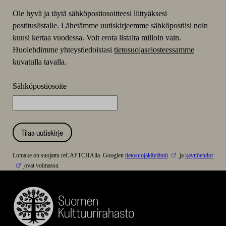
Ole hyvä ja täytä sähköpostiosoitteesi liittyäksesi
postituslistalle. Lähetämme uutiskirjeemme sähköpostiisi noin
kuusi kertaa vuodessa. Voit erota listalta milloin vain.
Huolehdimme yhteystiedoistasi
tietosuojaselosteessamme
kuvatulla tavalla.
Sähköpostiosoite
Tilaa uutiskirje
Lomake on suojattu reCAPTCHAlla. Googlen
tietosuojakäytäntö
ja
käyttöehdot
ovat voimassa.
Suomen
Kulttuurirahasto