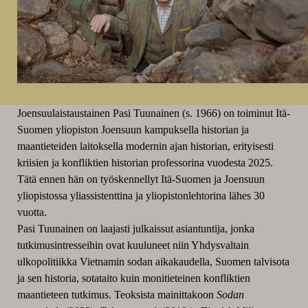
Joensuulaistaustainen Pasi Tuunainen (s. 1966) on toiminut Itä-
Suomen yliopiston Joensuun kampuksella historian ja
maantieteiden laitoksella modernin ajan historian, erityisesti
kriisien ja konfliktien historian professorina vuodesta 2025.
Tätä ennen hän on työskennellyt Itä-Suomen ja Joensuun
yliopistossa yliassistenttina ja yliopistonlehtorina lähes 30
vuotta.
Pasi Tuunainen on laajasti julkaissut asiantuntija, jonka
tutkimusintresseihin ovat kuuluneet niin Yhdysvaltain
ulkopolitiikka Vietnamin sodan aikakaudella, Suomen talvisota
ja sen historia, sotataito kuin monitieteinen konfliktien
maantieteen tutkimus. Teoksista mainittakoon
Sodan