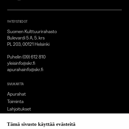
–
SKR
YHTEYSTIEDOT
Suomen Kulttuurirahasto
Bulevardi 5 A, 5. krs
PL 203, 00121 Helsinki
Puhelin (09) 612 810
yleisinfo@skr.fi
apurahainfo@skr.fi
SIVUKARTTA
Apurahat
Toiminta
Lahjoitukset
Tietoa meistä
Ajankohtaista
Tämä sivusto käyttää evästeitä