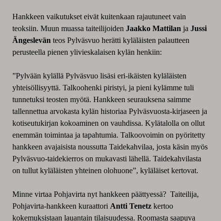
Hankkeen vaikutukset eivät kuitenkaan rajautuneet vain
teoksiin. Muun muassa taiteilijoiden
Jaakko Mattilan
ja
Jussi
Ängeslevän
teos Pylväsvuo herätti kyläläisten palautteen
perusteella pienen ylivieskalaisen kylän henkiin:
”Pylvään kylällä Pylväsvuo lisäsi eri-ikäisten kyläläisten
yhteisöllisyyttä. Talkoohenki piristyi, ja pieni kylämme tuli
tunnetuksi teosten myötä. Hankkeen seurauksena saimme
tallennettua arvokasta kylän historiaa Pylväsvuosta-kirjaseen ja
kotiseutukirjan kokoaminen on vauhdissa. Kylätalolla on ollut
enemmän toimintaa ja tapahtumia. Talkoovoimin on pyöritetty
hankkeen avajaisista noussutta Taidekahvilaa, josta käsin myös
Pylväsvuo-taidekierros on mukavasti lähellä. Taidekahvilasta
on tullut kyläläisten yhteinen olohuone”, kyläläiset kertovat.
Minne virtaa Pohjavirta nyt hankkeen päättyessä? Taiteilija,
Pohjavirta-hankkeen kuraattori
Antti Tenetz
kertoo
kokemuksistaan lauantain tilaisuudessa. Roomasta saapuva