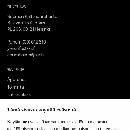
YHTEYSTIEDOT
Suomen Kulttuurirahasto
Bulevardi 5 A, 5. krs
PL 203, 00121 Helsinki
Puhelin (09) 612 810
yleisinfo@skr.fi
apurahainfo@skr.fi
SIVUKARTTA
Apurahat
Toiminta
Lahjoitukset
Tietoa meistä
Ajankohtaista
Tämä sivusto käyttää evästeitä
Tiede & Taide
Käytämme evästeitä tarjoamamme sisällön ja mainosten
Yhteystiedot
räätälöimiseen, sosiaalisen median ominaisuuksien tukemiseen