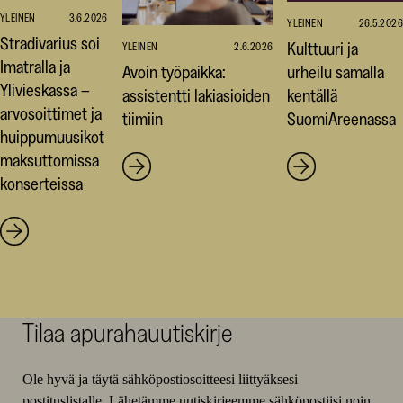
YLEINEN
3.6.2026
YLEINEN
26.5.2026
Stradivarius soi
Kulttuuri ja
YLEINEN
2.6.2026
Imatralla ja
Avoin työpaikka:
urheilu samalla
Ylivieskassa –
assistentti lakiasioiden
kentällä
arvosoittimet ja
tiimiin
SuomiAreenassa
huippumuusikot
maksuttomissa
konserteissa
Tilaa apurahauutiskirje
Ole hyvä ja täytä sähköpostiosoitteesi liittyäksesi
postituslistalle. Lähetämme uutiskirjeemme sähköpostiisi noin