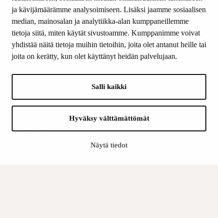
ja kävijämäärämme analysoimiseen. Lisäksi jaamme sosiaalisen
median, mainosalan ja analytiikka-alan kumppaneillemme
SEURAA MEITÄ
tietoja siitä, miten käytät sivustoamme. Kumppanimme voivat
Facebook
yhdistää näitä tietoja muihin tietoihin, joita olet antanut heille tai
Instagram
joita on kerätty, kun olet käyttänyt heidän palvelujaan.
Youtube
LinkedIn
Salli kaikki
INFO
Hyväksy välttämättömät
Suomen Kulttuurirahasto:
Laskutusosoite
Näytä tiedot
Tietosuoja
Kannatusyhdistys:
Laskutusosoite
Tietosuojaseloste
Sisäinen valvonta