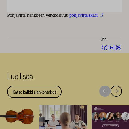
Pohjavirta-hankkeen verkkosivut:
pohjavirta.skr.fi
JAA
Jaa
Jaa
Jaa
Facebookis
LinkedI
Thr
(avautuu
(avautu
(av
uuteen
uuteen
uut
Lue lisää
ikkunaan)
ikkunaa
ikk
Katso kaikki ajankohtaiset
Siirry
Siirry
seuraavaan
edellise
nostoon
nostoo