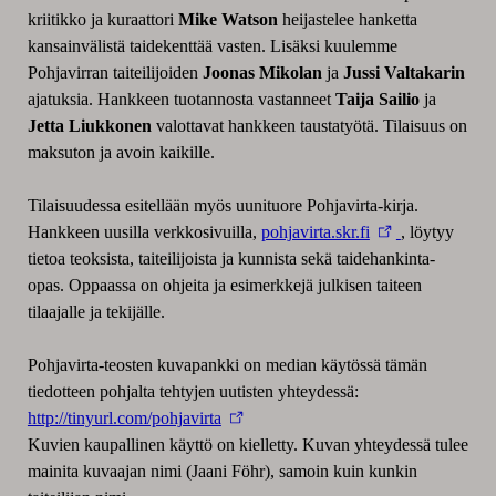
kriitikko ja kuraattori
Mike Watson
heijastelee hanketta
kansainvälistä taidekenttää vasten. Lisäksi kuulemme
Pohjavirran taiteilijoiden
Joonas Mikolan
ja
Jussi Valtakarin
ajatuksia. Hankkeen tuotannosta vastanneet
Taija Sailio
ja
Jetta Liukkonen
valottavat hankkeen taustatyötä. Tilaisuus on
maksuton ja avoin kaikille.
Tilaisuudessa esitellään myös uunituore Pohjavirta-kirja.
Hankkeen uusilla verkkosivuilla,
pohjavirta.skr.fi
, löytyy
tietoa teoksista, taiteilijoista ja kunnista sekä taidehankinta-
opas. Oppaassa on ohjeita ja esimerkkejä julkisen taiteen
tilaajalle ja tekijälle.
Pohjavirta-teosten kuvapankki on median käytössä tämän
tiedotteen pohjalta tehtyjen uutisten yhteydessä:
http://tinyurl.com/pohjavirta
Kuvien kaupallinen käyttö on kielletty. Kuvan yhteydessä tulee
mainita kuvaajan nimi (Jaani Föhr), samoin kuin kunkin