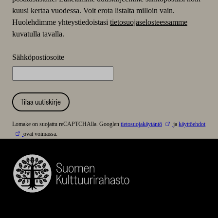
kuusi kertaa vuodessa. Voit erota listalta milloin vain.
Huolehdimme yhteystiedoistasi
tietosuojaselosteessamme
kuvatulla tavalla.
Sähköpostiosoite
Tilaa uutiskirje
Lomake on suojattu reCAPTCHAlla. Googlen
tietosuojakäytäntö
ja
käyttöehdot
ovat voimassa.
Suomen
Kulttuurirahasto
–
SKR