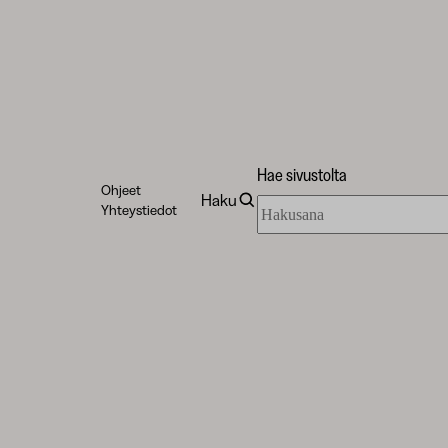
Hae sivustolta
Ohjeet
Haku
Hae
Yhteystiedot
sivustolta