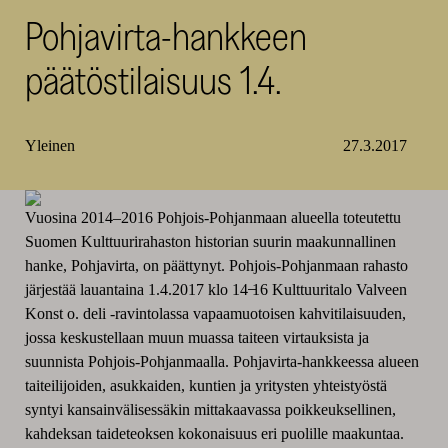
Pohjavirta-hankkeen
SKR
päätöstilaisuus 1.4.
Yleinen
27.3.2017
Vuosina 2014–2016 Pohjois-Pohjanmaan alueella toteutettu
Suomen Kulttuurirahaston historian suurin maakunnallinen
hanke, Pohjavirta, on päättynyt. Pohjois-Pohjanmaan rahasto
järjestää lauantaina 1.4.2017 klo 14 ̶16 Kulttuuritalo Valveen
Konst o. deli -ravintolassa vapaamuotoisen kahvitilaisuuden,
jossa keskustellaan muun muassa taiteen virtauksista ja
suunnista Pohjois-Pohjanmaalla. Pohjavirta-hankkeessa alueen
taiteilijoiden, asukkaiden, kuntien ja yritysten yhteistyöstä
syntyi kansainvälisessäkin mittakaavassa poikkeuksellinen,
kahdeksan taideteoksen kokonaisuus eri puolille maakuntaa.