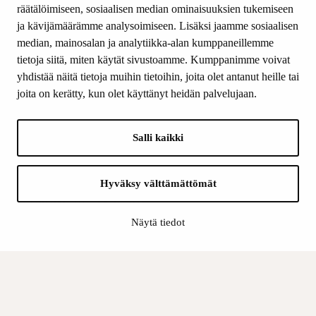
räätälöimiseen, sosiaalisen median ominaisuuksien tukemiseen
ja kävijämäärämme analysoimiseen. Lisäksi jaamme sosiaalisen
median, mainosalan ja analytiikka-alan kumppaneillemme
SEURAA MEITÄ
tietoja siitä, miten käytät sivustoamme. Kumppanimme voivat
Facebook
yhdistää näitä tietoja muihin tietoihin, joita olet antanut heille tai
Instagram
joita on kerätty, kun olet käyttänyt heidän palvelujaan.
Youtube
LinkedIn
Salli kaikki
INFO
Hyväksy välttämättömät
Suomen Kulttuurirahasto:
Laskutusosoite
Näytä tiedot
Tietosuoja
Kannatusyhdistys:
Laskutusosoite
Tietosuojaseloste