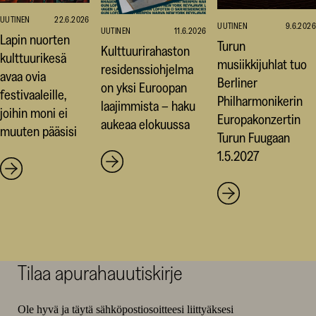
UUTINEN
22.6.2026
UUTINEN
9.6.2026
UUTINEN
11.6.2026
Lapin nuorten
Turun
Kulttuurirahaston
kulttuurikesä
musiikkijuhlat tuo
residenssiohjelma
avaa ovia
Berliner
on yksi Euroopan
festivaaleille,
Philharmonikerin
laajimmista – haku
joihin moni ei
Europakonzertin
aukeaa elokuussa
muuten pääsisi
Turun Fuugaan
1.5.2027
Tilaa apurahauutiskirje
Ole hyvä ja täytä sähköpostiosoitteesi liittyäksesi