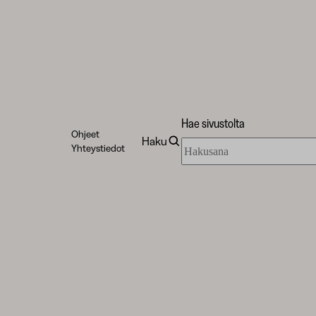
Hae sivustolta
Ohjeet
Haku
Hae
Yhteystiedot
sivustolta