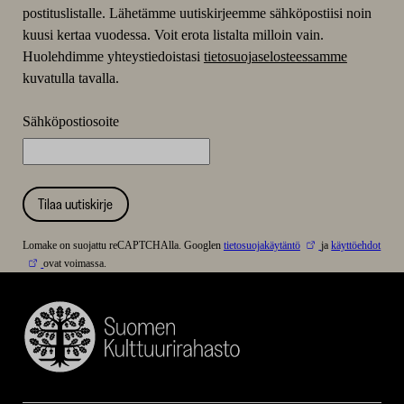
postituslistalle. Lähetämme uutiskirjeemme sähköpostiisi noin
kuusi kertaa vuodessa. Voit erota listalta milloin vain.
Huolehdimme yhteystiedoistasi
tietosuojaselosteessamme
kuvatulla tavalla.
Sähköpostiosoite
Tilaa uutiskirje
Lomake on suojattu reCAPTCHAlla. Googlen
tietosuojakäytäntö
ja
käyttöehdot
ovat voimassa.
Suomen
Kulttuurirahasto
–