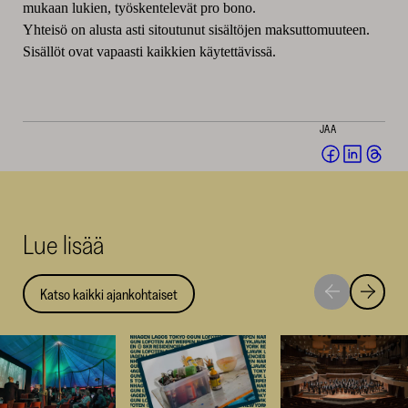
mukaan lukien, työskentelevät pro bono.
Yhteisö on alusta asti sitoutunut sisältöjen maksuttomuuteen.
Sisällöt ovat vapaasti kaikkien käytettävissä.
JAA
Jaa
Jaa
Jaa
Facebookis
LinkedI
Thr
(avautuu
(avautu
(av
uuteen
uuteen
uut
Lue lisää
ikkunaan)
ikkunaa
ikk
Katso kaikki ajankohtaiset
Siirry
Siirry
seuraavaan
edellise
nostoon
nostoo