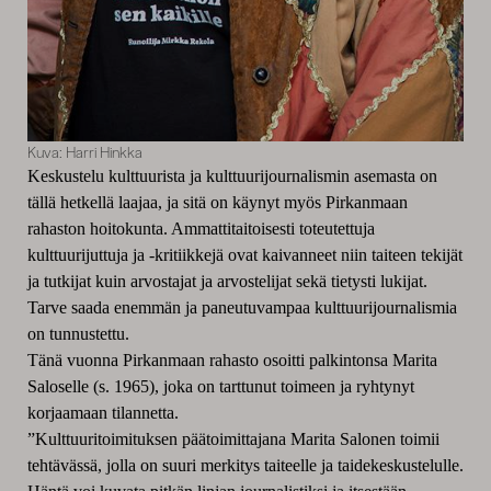
Kuva: Harri Hinkka
Keskustelu kulttuurista ja kulttuurijournalismin asemasta on
tällä hetkellä laajaa, ja sitä on käynyt myös Pirkanmaan
rahaston hoitokunta. Ammattitaitoisesti toteutettuja
kulttuurijuttuja ja -kritiikkejä ovat kaivanneet niin taiteen tekijät
ja tutkijat kuin arvostajat ja arvostelijat sekä tietysti lukijat.
Tarve saada enemmän ja paneutuvampaa kulttuurijournalismia
on tunnustettu.
Tänä vuonna Pirkanmaan rahasto osoitti palkintonsa Marita
Saloselle (s. 1965), joka on tarttunut toimeen ja ryhtynyt
korjaamaan tilannetta.
”Kulttuuritoimituksen päätoimittajana Marita Salonen toimii
tehtävässä,
jolla on suuri merkitys taiteelle ja taidekeskustelulle.