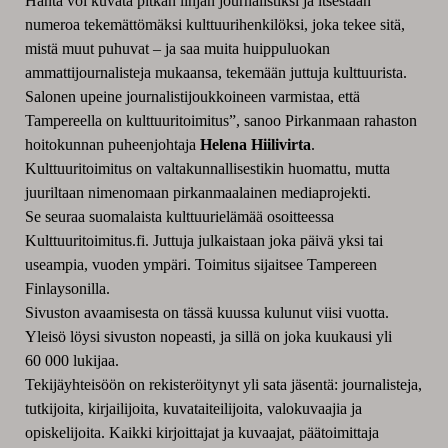
Häntä voi kuvata pitkän linjan journalistiksi ja itsestään
numeroa tekemättömäksi kulttuurihenkilöksi, joka tekee sitä,
mistä muut puhuvat – ja saa muita huippuluokan
ammattijournalisteja mukaansa, tekemään juttuja kulttuurista.
Salonen upeine journalistijoukkoineen varmistaa, että
Tampereella on kulttuuritoimitus”, sanoo Pirkanmaan rahaston
hoitokunnan puheenjohtaja
Helena Hiilivirta
.
Kulttuuritoimitus on valtakunnallisestikin huomattu, mutta
juuriltaan nimenomaan pirkanmaalainen mediaprojekti.
Se seuraa suomalaista kulttuurielämää osoitteessa
Kulttuuritoimitus.fi. Juttuja julkaistaan joka päivä yksi tai
useampia, vuoden ympäri. Toimitus sijaitsee Tampereen
Finlaysonilla.
Sivuston avaamisesta on tässä kuussa kulunut viisi vuotta.
Yleisö löysi sivuston nopeasti, ja sillä on joka kuukausi yli
60 000 lukijaa.
Tekijäyhteisöön on rekisteröitynyt yli sata jäsentä: journalisteja,
tutkijoita, kirjailijoita, kuvataiteilijoita, valokuvaajia ja
opiskelijoita
. Kaikki kirjoittajat ja kuvaajat, päätoimittaja