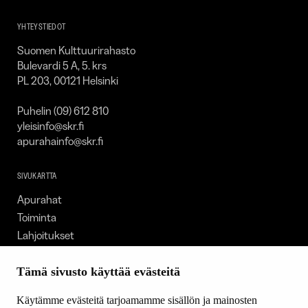
SKR
YHTEYSTIEDOT
Suomen Kulttuurirahasto
Bulevardi 5 A, 5. krs
PL 203, 00121 Helsinki
Puhelin (09) 612 810
yleisinfo@skr.fi
apurahainfo@skr.fi
SIVUKARTTA
Apurahat
Toiminta
Lahjoitukset
Tietoa meistä
Ajankohtaista
Tämä sivusto käyttää evästeitä
Tiede & Taide
Käytämme evästeitä tarjoamamme sisällön ja mainosten
Yhteystiedot