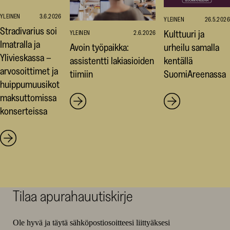
YLEINEN
3.6.2026
YLEINEN
26.5.2026
Stradivarius soi
Kulttuuri ja
YLEINEN
2.6.2026
Imatralla ja
Avoin työpaikka:
urheilu samalla
Ylivieskassa –
assistentti lakiasioiden
kentällä
arvosoittimet ja
tiimiin
SuomiAreenassa
huippumuusikot
maksuttomissa
konserteissa
Tilaa apurahauutiskirje
Ole hyvä ja täytä sähköpostiosoitteesi liittyäksesi