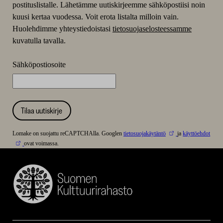
postituslistalle. Lähetämme uutiskirjeemme sähköpostiisi noin
kuusi kertaa vuodessa. Voit erota listalta milloin vain.
Huolehdimme yhteystiedoistasi
tietosuojaselosteessamme
kuvatulla tavalla.
Sähköpostiosoite
Tilaa uutiskirje
Lomake on suojattu reCAPTCHAlla. Googlen
tietosuojakäytäntö
ja
käyttöehdot
ovat voimassa.
Suomen
Kulttuurirahasto
–