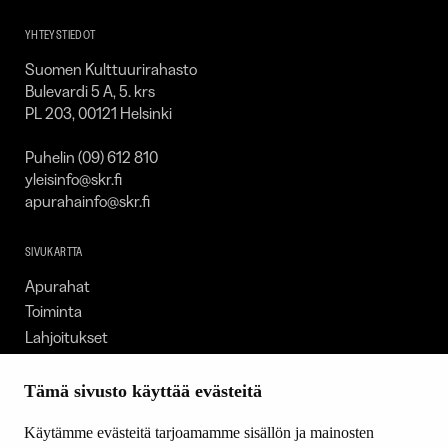
SKR
YHTEYSTIEDOT
Suomen Kulttuurirahasto
Bulevardi 5 A, 5. krs
PL 203, 00121 Helsinki
Puhelin (09) 612 810
yleisinfo@skr.fi
apurahainfo@skr.fi
SIVUKARTTA
Apurahat
Toiminta
Lahjoitukset
Tietoa meistä
Ajankohtaista
Tämä sivusto käyttää evästeitä
Tiede & Taide
Käytämme evästeitä tarjoamamme sisällön ja mainosten
Yhteystiedot