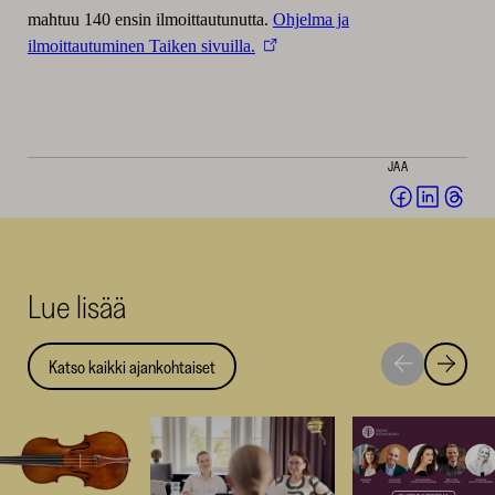
mahtuu 140 ensin ilmoittautunutta.
Ohjelma ja
ilmoittautuminen Taiken sivuilla.
JAA
Jaa
Jaa
Jaa
Facebookis
LinkedI
Thr
(avautuu
(avautu
(av
uuteen
uuteen
uut
Lue lisää
ikkunaan)
ikkunaa
ikk
Katso kaikki ajankohtaiset
Siirry
Siirry
seuraavaan
edellise
nostoon
nostoo