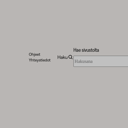
Hae sivustolta
Ohjeet
Haku
Hae
Yhteystiedot
sivustolta