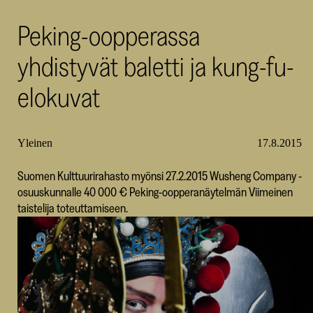
SKR
Peking-oopperassa
yhdistyvät baletti ja kung-fu-
elokuvat
Yleinen
17.8.2015
Suomen Kulttuurirahasto myönsi 27.2.2015 Wusheng Company -
osuuskunnalle 40 000 € Peking-oopperanäytelmän Viimeinen
taistelija toteuttamiseen.