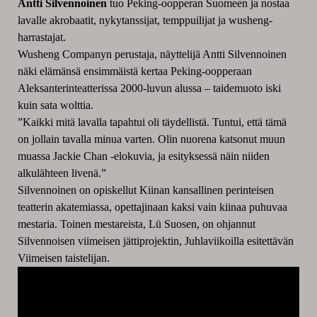
Antti Silvennoinen
tuo Peking-oopperan Suomeen ja nostaa
lavalle akrobaatit, nykytanssijat, temppuilijat ja wusheng-
harrastajat.
Wusheng Companyn perustaja, näyttelijä Antti Silvennoinen
näki elämänsä ensimmäistä kertaa Peking-oopperaan
Aleksanterinteatterissa 2000-luvun alussa – taidemuoto iski
kuin sata wolttia.
”Kaikki mitä lavalla tapahtui oli täydellistä. Tuntui, että tämä
on jollain tavalla minua varten. Olin nuorena katsonut muun
muassa Jackie Chan -elokuvia, ja esityksessä näin niiden
alkulähteen livenä.”
Silvennoinen on opiskellut Kiinan kansallinen perinteisen
teatterin akatemiassa, opettajinaan kaksi vain kiinaa puhuvaa
mestaria. Toinen mestareista, Lü Suosen, on ohjannut
Silvennoisen viimeisen jättiprojektin, Juhlaviikoilla esitettävän
Viimeisen taistelijan.