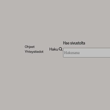
Hae sivustolta
Ohjeet
Haku
Hae
Yhteystiedot
sivustolta