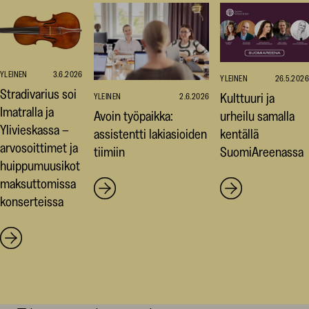
YLEINEN
3.6.2026
YLEINEN
26.5.2026
Stradivarius soi
Kulttuuri ja
YLEINEN
2.6.2026
Imatralla ja
Avoin työpaikka:
urheilu samalla
Ylivieskassa –
assistentti lakiasioiden
kentällä
arvosoittimet ja
tiimiin
SuomiAreenassa
huippumuusikot
maksuttomissa
konserteissa