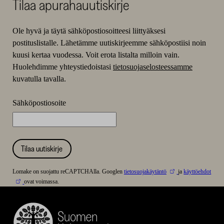
Tilaa apurahauutiskirje
Ole hyvä ja täytä sähköpostiosoitteesi liittyäksesi
postituslistalle. Lähetämme uutiskirjeemme sähköpostiisi noin
kuusi kertaa vuodessa. Voit erota listalta milloin vain.
Huolehdimme yhteystiedoistasi
tietosuojaselosteessamme
kuvatulla tavalla.
Sähköpostiosoite
Tilaa uutiskirje
Lomake on suojattu reCAPTCHAlla. Googlen
tietosuojakäytäntö
ja
käyttöehdot
ovat voimassa.