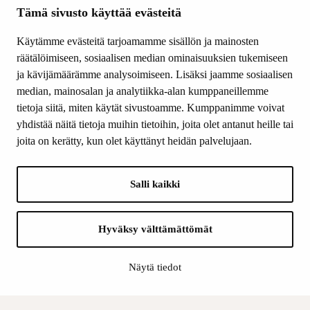
Ajankohtaista
Tämä sivusto käyttää evästeitä
Tiede & Taide
Käytämme evästeitä tarjoamamme sisällön ja mainosten
Yhteystiedot
räätälöimiseen, sosiaalisen median ominaisuuksien tukemiseen
ja kävijämäärämme analysoimiseen. Lisäksi jaamme sosiaalisen
median, mainosalan ja analytiikka-alan kumppaneillemme
SEURAA MEITÄ
tietoja siitä, miten käytät sivustoamme. Kumppanimme voivat
Facebook
yhdistää näitä tietoja muihin tietoihin, joita olet antanut heille tai
Instagram
joita on kerätty, kun olet käyttänyt heidän palvelujaan.
Youtube
LinkedIn
Salli kaikki
INFO
Hyväksy välttämättömät
Suomen Kulttuurirahasto:
Laskutusosoite
Näytä tiedot
Tietosuoja
Kannatusyhdistys: