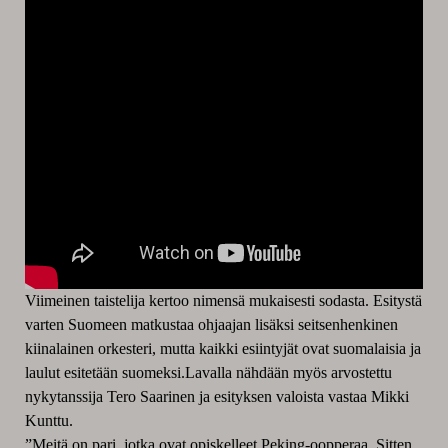
Viimeinen taistelija kertoo nimensä mukaisesti sodasta. Esitystä
varten Suomeen matkustaa ohjaajan lisäksi seitsenhenkinen
kiinalainen orkesteri, mutta kaikki esiintyjät ovat suomalaisia ja
laulut esitetään suomeksi.Lavalla nähdään myös arvostettu
nykytanssija Tero Saarinen ja esityksen valoista vastaa Mikki
Kunttu.
”Meitä on pari, jotka ovat opiskelleet Peking-oopperaa. Sitten