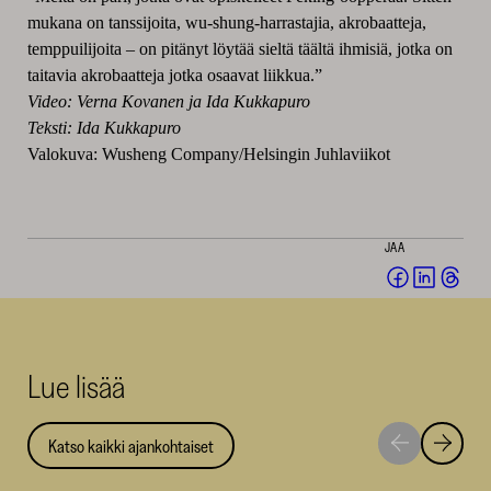
mukana on tanssijoita, wu-shung-harrastajia, akrobaatteja,
temppuilijoita – on pitänyt löytää sieltä täältä ihmisiä, jotka on
taitavia akrobaatteja jotka osaavat liikkua.”
Video: Verna Kovanen ja Ida Kukkapuro
Teksti: Ida Kukkapuro
Valokuva: Wusheng Company/Helsingin Juhlaviikot
JAA
Jaa
Jaa
Jaa
Facebookis
LinkedI
Thr
(avautuu
(avautu
(av
uuteen
uuteen
uut
Lue lisää
ikkunaan)
ikkunaa
ikk
Katso kaikki ajankohtaiset
Siirry
Siirry
seuraavaan
edellise
nostoon
nostoo