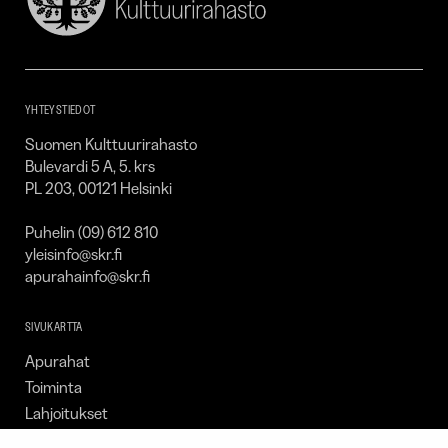
Suomen
Kulttuurirahasto
–
SKR
YHTEYSTIEDOT
Suomen Kulttuurirahasto
Bulevardi 5 A, 5. krs
PL 203, 00121 Helsinki
Puhelin (09) 612 810
yleisinfo@skr.fi
apurahainfo@skr.fi
SIVUKARTTA
Apurahat
Toiminta
Lahjoitukset
Tietoa meistä