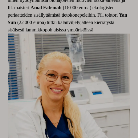
hiilen hyödyntämistä biohajoavien muovien raaka-aineena ja
fil. maisteri
Amal Fatemah
(16 000 euroa) ekologisten
periaatteiden sisällyttämistä tietokonepeleihin. Fil. tohtori
Yan
Sun
(22 000 euroa)
tutkii kalanviljelyjätteen kierrätystä
sisäisesti lammikkopohjaisissa ympäristöissä.