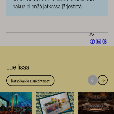
hakua ei enää jatkossa järjestetä.
JAA
Jaa
Jaa
Jaa
Facebookis
LinkedI
Thr
(avautuu
(avautu
(av
uuteen
uuteen
uut
Lue lisää
ikkunaan)
ikkunaa
ikk
Katso kaikki ajankohtaiset
Siirry
Siirry
seuraavaan
edellise
nostoon
nostoo