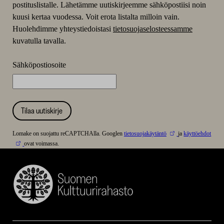
postituslistalle. Lähetämme uutiskirjeemme sähköpostiisi noin
kuusi kertaa vuodessa. Voit erota listalta milloin vain.
Huolehdimme yhteystiedoistasi
tietosuojaselosteessamme
kuvatulla tavalla.
Sähköpostiosoite
Tilaa uutiskirje
Lomake on suojattu reCAPTCHAlla. Googlen
tietosuojakäytäntö
ja
käyttöehdot
ovat voimassa.
Suomen
Kulttuurirahasto
–