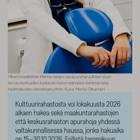
Ylihammaslääkäri Marina Issajev sai apurahan julkisen suun
terveydenhuollon kestävän hammashoidon kehittämistä
käsittelevään väitöskirjatyöhön. Kuva: Marko Oikarinen
Kulttuurirahastosta voi lokakuusta 2026
alkaen hakea sekä maakuntarahastojen
että keskusrahaston apurahoja yhdessä
valtakunnallisessa haussa, jonka hakuaika
on 15.–30.10.2026. Erillistä tammikuun