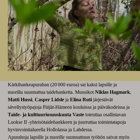
Kärkihankeapurahan (20 000 euroa) sai kaksi lapsille ja
nuorilla suunnattua taidehanketta. Muusikot
Niklas Hagmark
,
Matti Hussi
,
Casper Lidsle
ja
Elina Ruti
järjestävät
sävellystyöpajoja Päijät-Hämeen kouluissa ja päiväkodeissa ja
Taide- ja kulttuuriosuuskunta Vaste
toteuttaa osallistavan
Luokse II -yhteisötaidehankkeen ja juurruttaa toimintatapoja
hyvinvointialueella Hollolassa ja Lahdessa.
Apurahoja lapsille ja nuorille suunnattuun työhön saivat myös