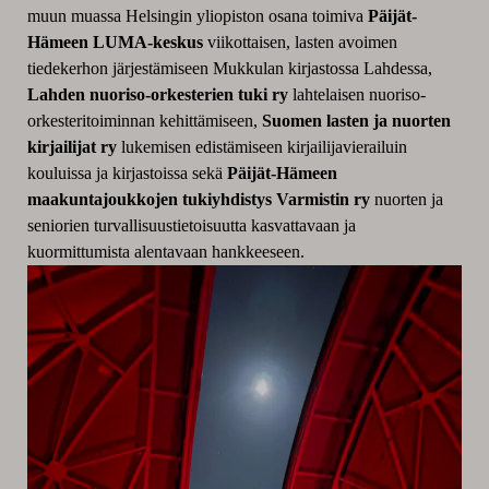
muun muassa Helsingin yliopiston osana toimiva
Päijät-
Hämeen LUMA-keskus
viikottaisen, lasten avoimen
tiedekerhon järjestämiseen Mukkulan kirjastossa Lahdessa,
Lahden nuoriso-orkesterien tuki ry
lahtelaisen nuoriso-
orkesteritoiminnan kehittämiseen,
Suomen lasten ja nuorten
kirjailijat ry
lukemisen edistämiseen kirjailijavierailuin
kouluissa ja kirjastoissa sekä
Päijät-Hämeen
maakuntajoukkojen tukiyhdistys Varmistin ry
nuorten ja
seniorien turvallisuustietoisuutta kasvattavaan ja
kuormittumista alentavaan hankkeeseen.