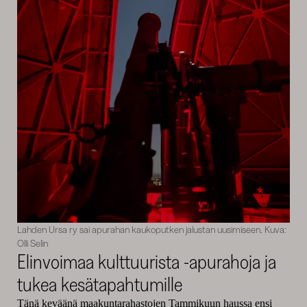
Lahden Ursa ry sai apurahan kaukoputken jalustan uusimiseen. Kuva:
Olli Selin
Elinvoimaa kulttuurista -apurahoja ja
tukea kesätapahtumille
Tänä keväänä maakuntarahastojen Tammikuun haussa ensi