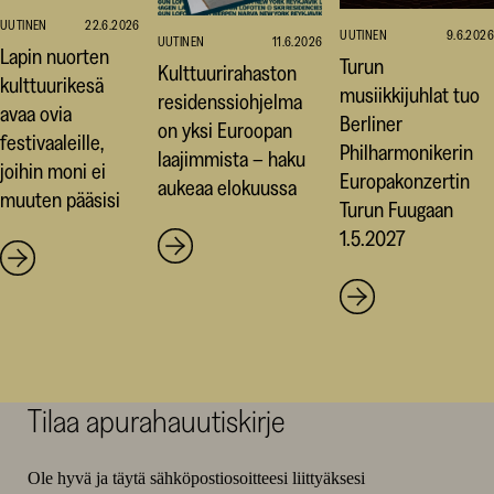
UUTINEN
22.6.2026
UUTINEN
9.6.2026
UUTINEN
11.6.2026
Lapin nuorten
Turun
Kulttuurirahaston
kulttuurikesä
musiikkijuhlat tuo
residenssiohjelma
avaa ovia
Berliner
on yksi Euroopan
festivaaleille,
Philharmonikerin
laajimmista – haku
joihin moni ei
Europakonzertin
aukeaa elokuussa
muuten pääsisi
Turun Fuugaan
1.5.2027
Tilaa apurahauutiskirje
Ole hyvä ja täytä sähköpostiosoitteesi liittyäksesi