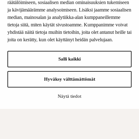
räätälöimiseen, sosiaalisen median ominaisuuksien tukemiseen
ja kävijämäärämme analysoimiseen. Lisäksi jaamme sosiaalisen
median, mainosalan ja analytiikka-alan kumppaneillemme
SEURAA MEITÄ
tietoja siitä, miten käytät sivustoamme. Kumppanimme voivat
Facebook
yhdistää näitä tietoja muihin tietoihin, joita olet antanut heille tai
Instagram
joita on kerätty, kun olet käyttänyt heidän palvelujaan.
Youtube
LinkedIn
Salli kaikki
INFO
Hyväksy välttämättömät
Suomen Kulttuurirahasto:
Laskutusosoite
Näytä tiedot
Tietosuoja
Kannatusyhdistys:
Laskutusosoite
Tietosuojaseloste