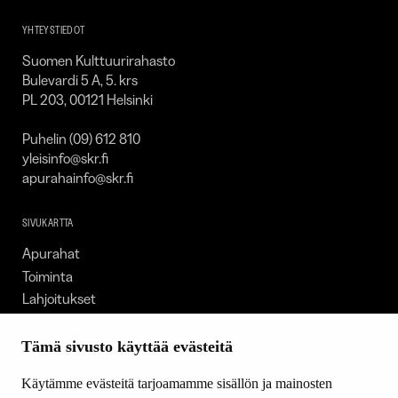
SKR
YHTEYSTIEDOT
Suomen Kulttuurirahasto
Bulevardi 5 A, 5. krs
PL 203, 00121 Helsinki
Puhelin (09) 612 810
yleisinfo@skr.fi
apurahainfo@skr.fi
SIVUKARTTA
Apurahat
Toiminta
Lahjoitukset
Tietoa meistä
Ajankohtaista
Tämä sivusto käyttää evästeitä
Tiede & Taide
Käytämme evästeitä tarjoamamme sisällön ja mainosten
Yhteystiedot