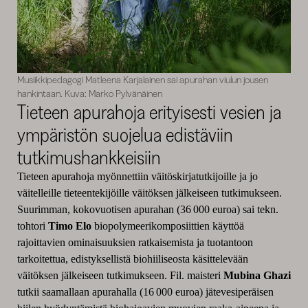
Musiikkipedagogi Matleena Karjalainen sai apurahan viulun jousen
hankintaan. Kuva: Marko Pylvänäinen
Tieteen apurahoja erityisesti vesien ja
ympäristön suojelua edistäviin
tutkimushankkeisiin
Tieteen apurahoja myönnettiin väitöskirjatutkijoille ja jo
väitelleille tieteentekijöille väitöksen jälkeiseen tutkimukseen.
Suurimman, kokovuotisen apurahan (36 000 euroa) sai tekn.
tohtori
Timo Elo
biopolymeerikomposiittien käyttöä
rajoittavien ominaisuuksien ratkaisemista ja tuotantoon
tarkoitettua, edistyksellistä biohiiliseosta käsittelevään
väitöksen jälkeiseen tutkimukseen. Fil. maisteri
Mubina Ghazi
tutkii saamallaan apurahalla (16 000 euroa) jätevesiperäisen