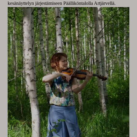
kesänäyttelyn järjestämiseen Päälliköntalolla Artjärvellä.