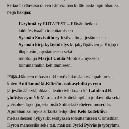
kertaa haettavissa olleen Elinvoimaa kulttuurista -apurahan sai
neljä hakijaa:
E-ryhmä ry
EHTAFEST – Elävän hetken
taidefestivaalin toteuttamiseen
Sysmän Suvisoitto ry
festivaalin järjestämiseen
Sysmän kirjakyläyhdistys
kirjakyläpäivien ja Kirjojen
iltapäivän järjestämiseen sekä
muotoilija
Marjut Uotila
Muoti elämyksenä -
toimintamallin kehittämiseen.
Päijät-Hämeen rahasto tuki myös lukuisia kesätapahtumia,
kuten
Anttilanmäki-Kittelän asukasyhdistys ry:n
järjestämää kyläjuhlaa ja teatteriviikkoa sekä
Lahden 4H-
yhdistys ry:n
Yli-Marolan 4H-kotieläinpihan juhlavuotta sekä
yleisöluentojen järjestämistä Sotilaslääketieteen museolla.
Apurahan sai myös sirkustaiteilijoiden
Kelo kollektiivi
metsäaiheisen nykysirkusesityksen toteuttamiseen Orimattilan
Kyrön maneesilla sekä tait. maisteri
Jyrki Pylväs
ja työryhmä