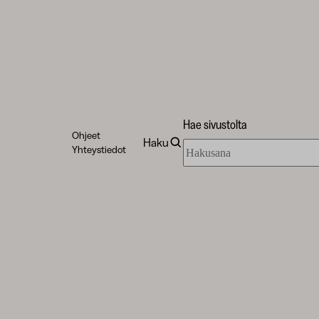
Hae sivustolta
Ohjeet
Haku
Hae
Yhteystiedot
sivustolta