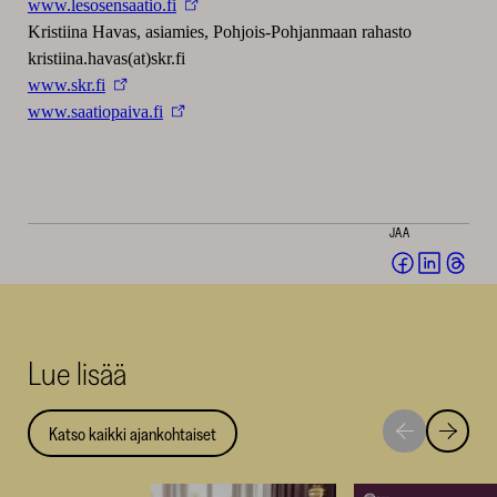
www.lesosensaatio.fi
Kristiina Havas, asiamies, Pohjois-Pohjanmaan rahasto
kristiina.havas(at)skr.fi
www.skr.fi
www.saatiopaiva.fi
JAA
Jaa
Jaa
Jaa
Facebookis
LinkedI
Thr
(avautuu
(avautu
(av
uuteen
uuteen
uut
Lue lisää
ikkunaan)
ikkunaa
ikk
Katso kaikki ajankohtaiset
Siirry
Siirry
seuraavaan
edellise
nostoon
nostoo