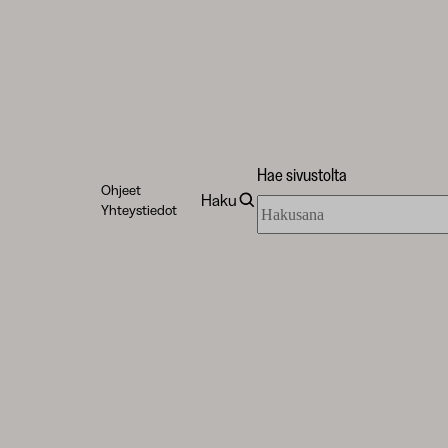
Hae sivustolta
Ohjeet
Haku
Hae
Yhteystiedot
sivustolta