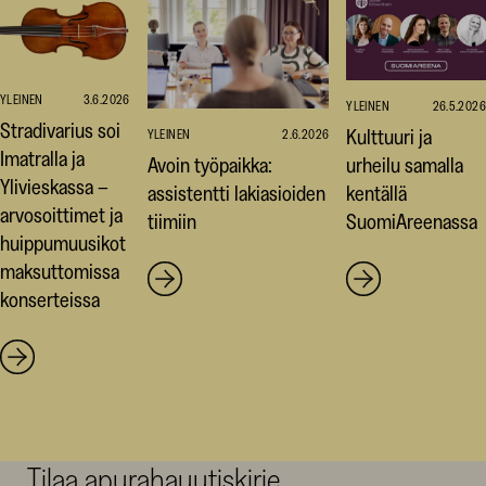
YLEINEN
3.6.2026
YLEINEN
26.5.2026
Stradivarius soi
Kulttuuri ja
YLEINEN
2.6.2026
Imatralla ja
Avoin työpaikka:
urheilu samalla
Ylivieskassa –
assistentti lakiasioiden
kentällä
arvosoittimet ja
tiimiin
SuomiAreenassa
huippumuusikot
maksuttomissa
konserteissa
Tilaa apurahauutiskirje