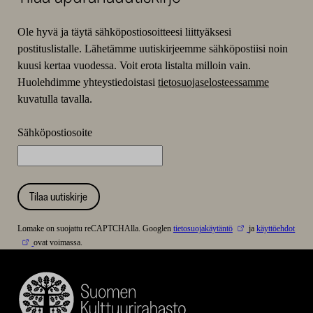
Ole hyvä ja täytä sähköpostiosoitteesi liittyäksesi
postituslistalle. Lähetämme uutiskirjeemme sähköpostiisi noin
kuusi kertaa vuodessa. Voit erota listalta milloin vain.
Huolehdimme yhteystiedoistasi
tietosuojaselosteessamme
kuvatulla tavalla.
Sähköpostiosoite
Tilaa uutiskirje
Lomake on suojattu reCAPTCHAlla. Googlen
tietosuojakäytäntö
ja
käyttöehdot
ovat voimassa.
Suomen