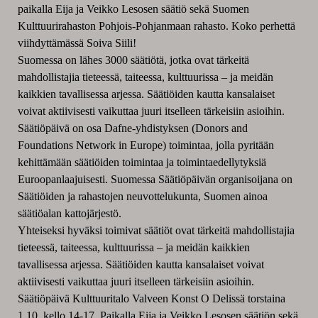
paikalla Eija ja Veikko Lesosen säätiö sekä Suomen
Kulttuurirahaston Pohjois-Pohjanmaan rahasto. Koko perhettä
viihdyttämässä Soiva Siili!
Suomessa on lähes 3000 säätiötä, jotka ovat tärkeitä
mahdollistajia tieteessä, taiteessa, kulttuurissa – ja meidän
kaikkien tavallisessa arjessa. Säätiöiden kautta kansalaiset
voivat aktiivisesti vaikuttaa juuri itselleen tärkeisiin asioihin.
Säätiöpäivä on osa Dafne-yhdistyksen (Donors and
Foundations Network in Europe) toimintaa, jolla pyritään
kehittämään säätiöiden toimintaa ja toimintaedellytyksiä
Euroopanlaajuisesti. Suomessa Säätiöpäivän organisoijana on
Säätiöiden ja rahastojen neuvottelukunta, Suomen ainoa
säätiöalan kattojärjestö.
Yhteiseksi hyväksi toimivat säätiöt ovat tärkeitä mahdollistajia
tieteessä, taiteessa, kulttuurissa – ja meidän kaikkien
tavallisessa arjessa. Säätiöiden kautta kansalaiset voivat
aktiivisesti vaikuttaa juuri itselleen tärkeisiin asioihin.
Säätiöpäivä Kulttuuritalo Valveen Konst O Delissä torstaina
1.10. kello 14-17. Paikalla Eija ja Veikko Lesosen säätiön sekä