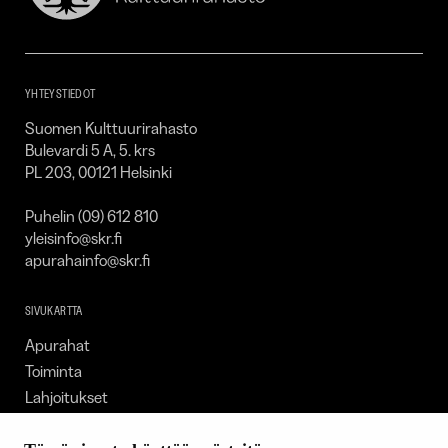
Kulttuurirahasto
–
SKR
YHTEYSTIEDOT
Suomen Kulttuurirahasto
Bulevardi 5 A, 5. krs
PL 203, 00121 Helsinki
Puhelin (09) 612 810
yleisinfo@skr.fi
apurahainfo@skr.fi
SIVUKARTTA
Apurahat
Toiminta
Lahjoitukset
Tietoa meistä