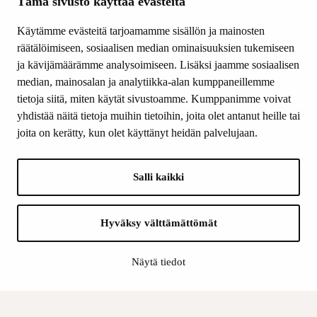
Ajankohtaista
Tämä sivusto käyttää evästeitä
Tiede & Taide
Käytämme evästeitä tarjoamamme sisällön ja mainosten
Yhteystiedot
räätälöimiseen, sosiaalisen median ominaisuuksien tukemiseen
ja kävijämäärämme analysoimiseen. Lisäksi jaamme sosiaalisen
median, mainosalan ja analytiikka-alan kumppaneillemme
SEURAA MEITÄ
tietoja siitä, miten käytät sivustoamme. Kumppanimme voivat
Facebook
yhdistää näitä tietoja muihin tietoihin, joita olet antanut heille tai
Instagram
joita on kerätty, kun olet käyttänyt heidän palvelujaan.
Youtube
LinkedIn
Salli kaikki
INFO
Hyväksy välttämättömät
Suomen Kulttuurirahasto:
Laskutusosoite
Näytä tiedot
Tietosuoja
Kannatusyhdistys:
Laskutusosoite