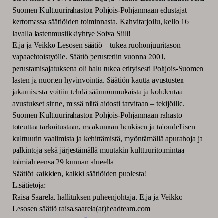
Suomen Kulttuurirahaston Pohjois-Pohjanmaan edustajat
kertomassa säätiöiden toiminnasta. Kahvitarjoilu, kello 16
lavalla lastenmusiikkiyhtye Soiva Siili!
Eija ja Veikko Lesosen säätiö – tukea ruohonjuuritason
vapaaehtoistyölle. Säätiö perustetiin vuonna 2001,
perustamisajatuksena oli halu tukea erityisesti Pohjois-Suomen
lasten ja nuorten hyvinvointia. Säätiön kautta avustusten
jakamisesta voitiin tehdä säännönmukaista ja kohdentaa
avustukset sinne, missä niitä aidosti tarvitaan – tekijöille.
Suomen Kulttuurirahaston Pohjois-Pohjanmaan rahasto
toteuttaa tarkoitustaan, maakunnan henkisen ja taloudellisen
kulttuurin vaalimista ja kehittämistä, myöntämällä apurahoja ja
palkintoja sekä järjestämällä muutakin kulttuuritoimintaa
toimialueensa 29 kunnan alueella.
Säätiöt kaikkien, kaikki säätiöiden puolesta!
Lisätietoja:
Raisa Saarela, hallituksen puheenjohtaja, Eija ja Veikko
Lesosen säätiö raisa.saarela(at)headteam.com