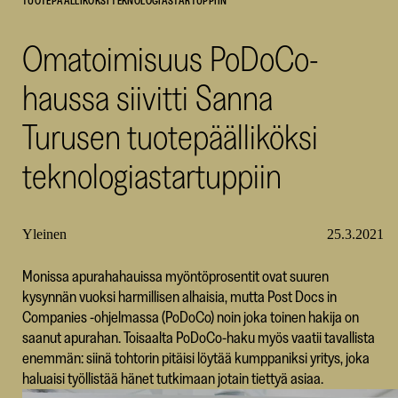
TUOTEPÄÄLLIKÖKSI TEKNOLOGIASTARTUPPIIN
SKR
Omatoimisuus PoDoCo-
haussa siivitti Sanna
Turusen tuotepäälliköksi
teknologiastartuppiin
Yleinen
25.3.2021
Monissa apurahahauissa myöntöprosentit ovat suuren
kysynnän vuoksi harmillisen alhaisia, mutta Post Docs in
Companies -ohjelmassa (PoDoCo) noin joka toinen hakija on
saanut apurahan. Toisaalta PoDoCo-haku myös vaatii tavallista
enemmän: siinä tohtorin pitäisi löytää kumppaniksi yritys, joka
haluaisi työllistää hänet tutkimaan jotain tiettyä asiaa.