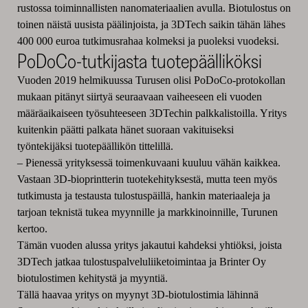
rustossa toiminnallisten nanomateriaalien avulla. Biotulostus on
toinen näistä uusista päälinjoista, ja 3DTech saikin tähän lähes
400 000 euroa tutkimusrahaa kolmeksi ja puoleksi vuodeksi.
PoDoCo-tutkijasta tuotepäälliköksi
Vuoden 2019 helmikuussa Turusen olisi PoDoCo-protokollan
mukaan pitänyt siirtyä seuraavaan vaiheeseen eli vuoden
määräaikaiseen työsuhteeseen 3DTechin palkkalistoilla. Yritys
kuitenkin päätti palkata hänet suoraan vakituiseksi
työntekijäksi tuotepäällikön tittelillä.
–
Pienessä yrityksessä toimenkuvaani kuuluu vähän kaikkea.
Vastaan 3D-bioprintterin tuotekehityksestä, mutta teen myös
tutkimusta ja testausta tulostuspäillä, hankin materiaaleja ja
tarjoan teknistä tukea myynnille ja markkinoinnille, Turunen
kertoo.
Tämän vuoden alussa yritys jakautui kahdeksi yhtiöksi, joista
3DTech jatkaa tulostuspalveluliiketoimintaa ja Brinter Oy
biotulostimen kehitystä ja myyntiä.
Tällä haavaa yritys on myynyt 3D-biotulostimia lähinnä