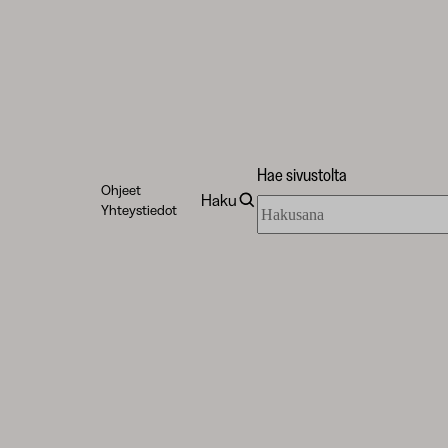
Hae sivustolta
Ohjeet
Haku
Hae
Yhteystiedot
sivustolta