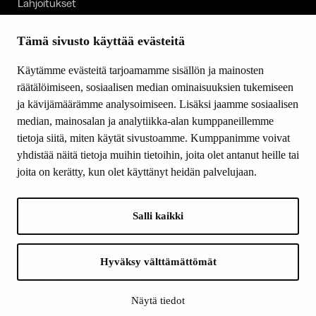
Lahjoitukset
Tietoa meistä
Ajankohtaista
Tämä sivusto käyttää evästeitä
Tiede & Taide
Käytämme evästeitä tarjoamamme sisällön ja mainosten
Yhteystiedot
räätälöimiseen, sosiaalisen median ominaisuuksien tukemiseen
ja kävijämäärämme analysoimiseen. Lisäksi jaamme sosiaalisen
median, mainosalan ja analytiikka-alan kumppaneillemme
SEURAA MEITÄ
tietoja siitä, miten käytät sivustoamme. Kumppanimme voivat
Facebook
yhdistää näitä tietoja muihin tietoihin, joita olet antanut heille tai
Instagram
joita on kerätty, kun olet käyttänyt heidän palvelujaan.
Youtube
LinkedIn
Salli kaikki
INFO
Hyväksy välttämättömät
Suomen Kulttuurirahasto:
Laskutusosoite
Näytä tiedot
Tietosuoja