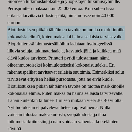
Suomeen tutkimuslaitoksille ja yliopistojen tutkimusryhmille.
Perusprintteri maksaa noin 25 000 euroa. Kun siihen lisää
erilaisia tarvittavia tulostuspäitä, hinta nousee noin 40 000
euroon.
Biotulostuksen pitkän tähtäimen tavoite on tuottaa markkinoille
kokonaisia elimiä, kuten maksa tai haima sellaista tarvitsevalle.
Bioprintterissä biomustesäiliöihin ladataan hydrogeelissä
lilluvia soluja, tukimateriaaleja, kasvutekijöitä ja kaikkea mitä
elävä kudos tarvitsee. Printteri pyrkii tulostamaan nämä
oikeanmuotoiseksi kolmiulotteiseksi kokonaisuudeksi. Eri
rakennuspalikat tarvitsevat erilaisia suuttimia. Esimerkiksi solut
tarvitsevat erityisen hellää pursotusta, jotta ne eivät kuole.
Biotulostuksen pitkän tähtäimen tavoite on tuottaa markkinoille
kokonaisia elimiä, kuten maksa tai haima sellaista tarvitsevalle.
Tähän kuitenkin kulunee Turusen mukaan vielä 30–40 vuotta.
Nyt biotulostimet palvelevat tieteen apuvälineinä. Niillä
voidaan tulostaa maksakudosta, syöpäkudosta ja ihoa
tutkimustarkoituksiin, ja näin voidaan vähentää koe-eläinten
käyttöä.