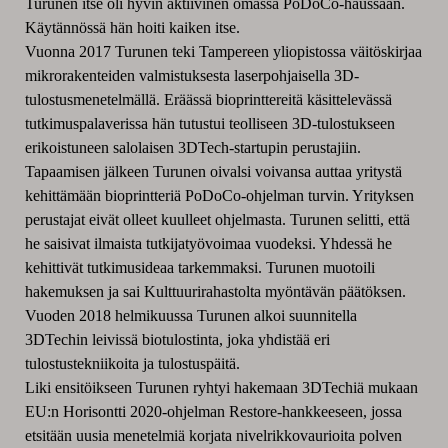
Turunen itse oli hyvin aktiivinen omassa PoDoCo-haussaan.
Käytännössä hän hoiti kaiken itse.
Vuonna 2017 Turunen teki Tampereen yliopistossa väitöskirjaa
mikrorakenteiden valmistuksesta laserpohjaisella 3D-
tulostusmenetelmällä. Eräässä bioprinttereitä käsittelevässä
tutkimuspalaverissa hän tutustui teolliseen 3D-tulostukseen
erikoistuneen salolaisen 3DTech-startupin perustajiin.
Tapaamisen jälkeen Turunen oivalsi voivansa auttaa yritystä
kehittämään bioprintteriä PoDoCo-ohjelman turvin. Yrityksen
perustajat eivät olleet kuulleet ohjelmasta. Turunen selitti, että
he saisivat ilmaista tutkijatyövoimaa vuodeksi. Yhdessä he
kehittivät tutkimusideaa tarkemmaksi. Turunen muotoili
hakemuksen ja sai Kulttuurirahastolta myöntävän päätöksen.
Vuoden 2018 helmikuussa Turunen alkoi suunnitella
3DTechin leivissä biotulostinta, joka yhdistää eri
tulostustekniikoita ja tulostuspäitä.
Liki ensitöikseen Turunen ryhtyi hakemaan 3DTechiä mukaan
EU:n Horisontti 2020-ohjelman Restore-hankkeeseen, jossa
etsitään uusia menetelmiä korjata nivelrikkovaurioita polven