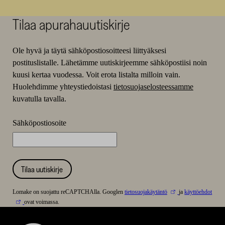
Tilaa apurahauutiskirje
Ole hyvä ja täytä sähköpostiosoitteesi liittyäksesi
postituslistalle. Lähetämme uutiskirjeemme sähköpostiisi noin
kuusi kertaa vuodessa. Voit erota listalta milloin vain.
Huolehdimme yhteystiedoistasi
tietosuojaselosteessamme
kuvatulla tavalla.
Sähköpostiosoite
Tilaa uutiskirje
Lomake on suojattu reCAPTCHAlla. Googlen
tietosuojakäytäntö
ja
käyttöehdot
ovat voimassa.