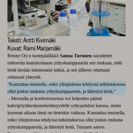
Teksti: Antti Kivimäki
Kuvat: Rami Marjamäki
Brinter Oy:n tuotepäällikkö
Sanna Turunen
suosittelee
tohtoreita haarukoimaan yrityskumppaneita sen mukaan, mitä
heitä itseään kiinnostaisi tutkia, ja sen jälkeen ottamaan
rohkeasti yhteyttä.
”Kannattaa muistella, onko yliopistossa tehdyssä tutkimuksessa
ollut joskus mukana yrityskumppaneita, ja lähestyä heitä.”
–
Messuilla ja konferensseissa voi helpoiten päästä
kahvipöytäkeskusteluetäisyydelle yritysjohdon kanssa, mutta
koronan aikaan tämä on tietenkin vaikeaa. Kannattaa muistella,
onko yliopistossa tehdyssä tutkimuksessa ollut joskus mukana
yrityskumppaneita, ja lähestyä heitä, Turunen sanoo.