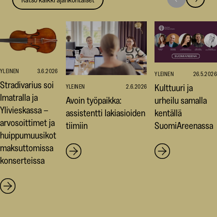
Siirry
Siirry
seuraavaan
edellise
nostoon
nostoo
YLEINEN
3.6.2026
YLEINEN
26.5.2026
Stradivarius soi
Kulttuuri ja
YLEINEN
2.6.2026
Imatralla ja
Avoin työpaikka:
urheilu samalla
Ylivieskassa –
assistentti lakiasioiden
kentällä
arvosoittimet ja
tiimiin
SuomiAreenassa
huippumuusikot
maksuttomissa
konserteissa