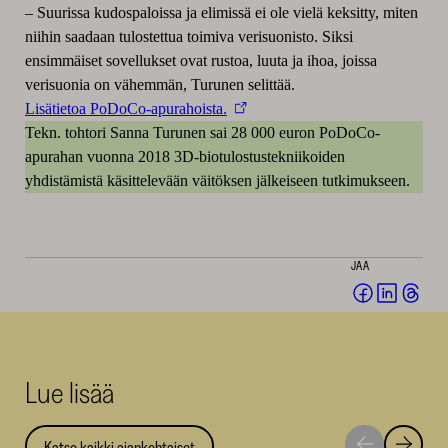
–
Suurissa kudospaloissa ja elimissä ei ole vielä keksitty, miten
niihin saadaan tulostettua toimiva verisuonisto. Siksi
ensimmäiset sovellukset ovat rustoa, luuta ja ihoa, joissa
verisuonia on vähemmän, Turunen selittää.
Lisätietoa PoDoCo-apurahoista.
Tekn. tohtori Sanna Turunen sai 28 000 euron PoDoCo-
apurahan vuonna 2018 3D-biotulostustekniikoiden
yhdistämistä käsittelevään väitöksen jälkeiseen tutkimukseen.
JAA
Jaa
Jaa
Jaa
Facebookis
LinkedI
Thr
(avautuu
(avautu
(av
uuteen
uuteen
uut
Lue lisää
ikkunaan)
ikkunaa
ikk
Katso kaikki ajankohtaiset