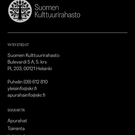
Suomen
Kulttuurirahasto
–
SKR
YHTEYSTIEDOT
Suomen Kulttuurirahasto
Bulevardi 5 A, 5. krs
PL 203, 00121 Helsinki
Puhelin (09) 612 810
yleisinfo@skr.fi
apurahainfo@skr.fi
SIVUKARTTA
Apurahat
Toiminta