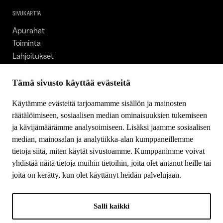
SIVUKARTTA
Apurahat
Toiminta
Lahjoitukset
Tietoa meistä
Ajankohtaista
Tämä sivusto käyttää evästeitä
Tiede & Taide
Käytämme evästeitä tarjoamamme sisällön ja mainosten
Yhteystiedot
räätälöimiseen, sosiaalisen median ominaisuuksien tukemiseen
ja kävijämäärämme analysoimiseen. Lisäksi jaamme sosiaalisen
median, mainosalan ja analytiikka-alan kumppaneillemme
SEURAA MEITÄ
tietoja siitä, miten käytät sivustoamme. Kumppanimme voivat
Facebook
yhdistää näitä tietoja muihin tietoihin, joita olet antanut heille tai
Instagram
joita on kerätty, kun olet käyttänyt heidän palvelujaan.
Youtube
LinkedIn
Salli kaikki