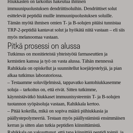
Hiukkasten on tarkoitus hakeutua ihmisen
immuunipuolustuksen dendriittisoluihin. Dendriittiset solut
esittelevät peptidiä muille immuunipuolustuksen soluille.
Tämän myötä ihmisen omien T- ja B-solujen pitäisi tunnistaa
TRP-2-peptidiä kantavat solut ja hyökätä niitä vastaan – eli siis
myös melanoomaa vastaan.
Pitkä prosessi on alussa
Tutkimus on monitieteistä yhteistyötä farmaseuttien ja
kemistien kanssa ja työ on vasta alussa. Tähän mennessä
Rahikkala on opiskellut ja suunnitellut koejärjestelyjä, ja pian
alkaa tutkimus laboratoriossa.
– Testaamme soluviljelmissä, tappavatko kantohiukkasemme
soluja – tarkoitus on, että eivät. Sitten tutkimme,
käynnistävätkö hiukkaset immuunisysteemin T- ja B-solujen
tuotannon syöpäsoluja vastaan, Rahikkala kertoo.
– Pitää kokeilla, mikä on sopiva määrä piihiukkasia ja
päällystepolymeeriä. Testaan myös päällystämistä ensimmäisen
kerran ja sitten alan tutkia peptidien kiinnittämistä.
Rahikkala on vakuuttunut, että tapa kiinnittää peptidi toimii, ja