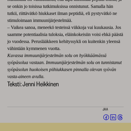
se onkin jo toisissa tutkimuksissa onnistunut. Samalla hän
tutkii, riittävätkö hiukkaset ilman peptidiä, eli pystyvätkö ne
stimuloimaan immuunijärjestelmää.
– Vaikea sanoa, meneekö testeissä viikkoja vai kuukausia. Jos
saamme potentiaalisia tuloksia, eläinkokeisiin voisi ehkä päästä
jo vuodessa. Peruslääkkeen kehityssykli on kuitenkin yleensä
vähintään kymmenen vuotta.
Kuvassa immuunijärjestelmän solu on hyökkäämässä
syöpäsolua vastaan. Immuunijärjestelmän solu on tunnistanut
syöpäsolun huokoisen piihiukkasen pinnalla olevan syövän
vasta-aineen avulla.
Teksti: Jenni Heikkinen
JAA
Jaa
Jaa
Jaa
Facebookis
LinkedI
Thr
(avautuu
(avautu
(av