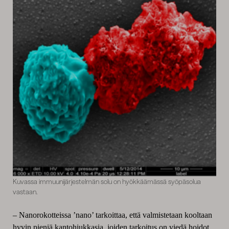
Kuvassa immuunijärjestelmän solu on hyökkäämässä syöpäsolua
vastaan.
– Nanorokotteissa ’nano’ tarkoittaa, että valmistetaan kooltaan
hyvin pieniä kantohiukkasia, joiden tarkoitus on viedä hoidot