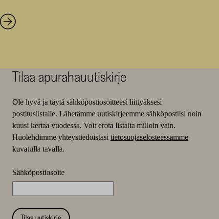
Tilaa apurahauutiskirje
Ole hyvä ja täytä sähköpostiosoitteesi liittyäksesi
postituslistalle. Lähetämme uutiskirjeemme sähköpostiisi noin
kuusi kertaa vuodessa. Voit erota listalta milloin vain.
Huolehdimme yhteystiedoistasi
tietosuojaselosteessamme
kuvatulla tavalla.
Sähköpostiosoite
Tilaa uutiskirje