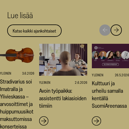
uuteen
uuteen
uut
Lue lisää
ikkunaan)
ikkunaa
ikk
Katso kaikki ajankohtaiset
Siirry
Siirry
seuraavaan
edellise
nostoon
nostoo
YLEINEN
3.6.2026
YLEINEN
26.5.2026
Stradivarius soi
Kulttuuri ja
YLEINEN
2.6.2026
Imatralla ja
Avoin työpaikka:
urheilu samalla
Ylivieskassa –
assistentti lakiasioiden
kentällä
arvosoittimet ja
tiimiin
SuomiAreenassa
huippumuusikot
maksuttomissa
konserteissa