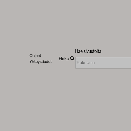
Hae sivustolta
Ohjeet
Haku
Hae
Yhteystiedot
sivustolta