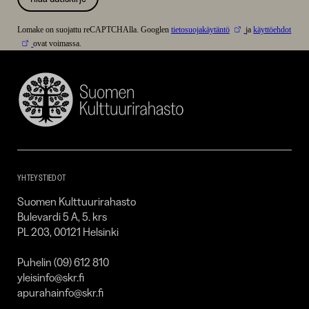
Lomake on suojattu reCAPTCHAlla. Googlen
tietosuojakäytäntö
ja
käyttöehdot
ovat voimassa.
Suomen
Kulttuurirahasto
–
SKR
YHTEYSTIEDOT
Suomen Kulttuurirahasto
Bulevardi 5 A, 5. krs
PL 203, 00121 Helsinki
Puhelin (09) 612 810
yleisinfo@skr.fi
apurahainfo@skr.fi