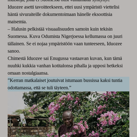
Iduozee asetti tavoitteekseen, ettei uusi ympäristö viettelisi
häntä sivuraiteille dokumentoimaan hänelle eksoottisia
maisemia.
– Halusin pelkistää visuaalisuuden samoin kuin tekisin
Suomessa. Kuva Odumista Nigerjoessa kellumassa on juuri
tällainen. Se ei nojaa ympäristöön vaan tunteeseen, Iduozee
sanoo.
Chimestä Iduozee sai Enugussa vastaavan kuvan, kun tämä
nuuhki kukkia vanhan kotitalonsa pihalla ja upposi hetkeksi
omaan nostalgiaansa.
”Kerran matkalaiset joutuivat istumaan bussissa kaksi tuntia
odottamassa, että se tuli täyteen.”