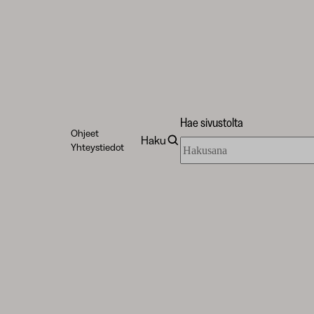
Hae sivustolta
Ohjeet
Haku
Hae
Yhteystiedot
sivustolta