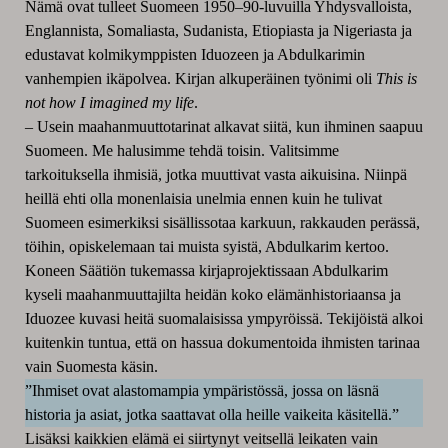
Nämä ovat tulleet Suomeen 1950–90-luvuilla Yhdysvalloista,
Englannista, Somaliasta, Sudanista, Etiopiasta ja Nigeriasta ja
edustavat kolmikymppisten Iduozeen ja Abdulkarimin
vanhempien ikäpolvea. Kirjan alkuperäinen työnimi oli
This is
not how I imagined my life
.
– Usein maahanmuuttotarinat alkavat siitä, kun ihminen saapuu
Suomeen. Me halusimme tehdä toisin. Valitsimme
tarkoituksella ihmisiä, jotka muuttivat vasta aikuisina. Niinpä
heillä ehti olla monenlaisia unelmia ennen kuin he tulivat
Suomeen esimerkiksi sisällissotaa karkuun, rakkauden perässä,
töihin, opiskelemaan tai muista syistä, Abdulkarim kertoo.
Koneen Säätiön tukemassa kirjaprojektissaan Abdulkarim
kyseli maahanmuuttajilta heidän koko elämänhistoriaansa ja
Iduozee kuvasi heitä suomalaisissa ympyröissä. Tekijöistä alkoi
kuitenkin tuntua, että on hassua dokumentoida ihmisten tarinaa
vain Suomesta käsin.
”Ihmiset ovat alastomampia ympäristössä, jossa on läsnä
historia ja asiat, jotka saattavat olla heille vaikeita käsitellä.”
Lisäksi kaikkien elämä ei siirtynyt veitsellä leikaten vain