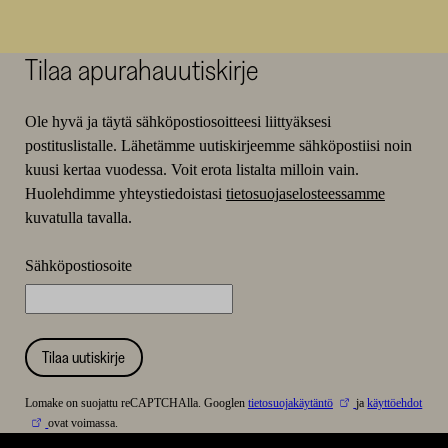
Tilaa apurahauutiskirje
Ole hyvä ja täytä sähköpostiosoitteesi liittyäksesi
postituslistalle. Lähetämme uutiskirjeemme sähköpostiisi noin
kuusi kertaa vuodessa. Voit erota listalta milloin vain.
Huolehdimme yhteystiedoistasi
tietosuojaselosteessamme
kuvatulla tavalla.
Sähköpostiosoite
Tilaa uutiskirje
Lomake on suojattu reCAPTCHAlla. Googlen
tietosuojakäytäntö
ja
käyttöehdot
ovat voimassa.