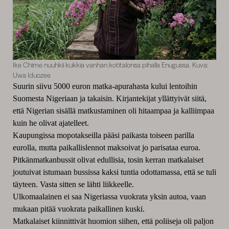
Ike Chime nuuhkii kukkia vanhan kotitalonsa pihalla Enugussa. Kuva:
Uwa Iduozee
Suurin siivu 5000 euron matka-apurahasta kului lentoihin
Suomesta Nigeriaan ja takaisin. Kirjantekijat yllättyivät siitä,
että Nigerian sisällä matkustaminen oli hitaampaa ja kalliimpaa
kuin he olivat ajatelleet.
Kaupungissa mopotakseilla pääsi paikasta toiseen parilla
eurolla, mutta paikallislennot maksoivat jo parisataa euroa.
Pitkänmatkanbussit olivat edullisia, tosin kerran matkalaiset
joutuivat istumaan bussissa kaksi tuntia odottamassa, että se tuli
täyteen. Vasta sitten se lähti liikkeelle.
Ulkomaalainen ei saa Nigeriassa vuokrata yksin autoa, vaan
mukaan pitää vuokrata paikallinen kuski.
Matkalaiset kiinnittivät huomion siihen, että poliiseja oli paljon