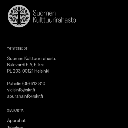
Suomen
Kulttuurirahasto
–
SKR
YHTEYSTIEDOT
Suomen Kulttuurirahasto
Bulevardi 5 A, 5. krs
PL 203, 00121 Helsinki
Puhelin (09) 612 810
yleisinfo@skr.fi
apurahainfo@skr.fi
SIVUKARTTA
Apurahat
Toiminta