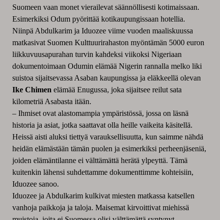
Suomeen vaan monet vierailevat säännöllisesti kotimaissaan.
Esimerkiksi Odum pyörittää kotikaupungissaan hotellia.
Niinpä Abdulkarim ja Iduozee viime vuoden maaliskuussa
matkasivat Suomen Kulttuurirahaston myöntämän 5000 euron
liikkuvuusapurahan turvin kahdeksi viikoksi Nigeriaan
dokumentoimaan Odumin elämää Nigerin rannalla melko liki
suistoa sijaitsevassa Asaban kaupungissa ja eläkkeellä olevan
Ike Chimen
elämää Enugussa, joka sijaitsee reilut sata
kilometriä Asabasta itään.
– Ihmiset ovat alastomampia ympäristössä, jossa on läsnä
historia ja asiat, jotka saattavat olla heille vaikeita käsitellä.
Heissä aisti aluksi tiettyä varauksellisuutta, kun saimme nähdä
heidän elämästään tämän puolen ja esimerkiksi perheenjäseniä,
joiden elämäntilanne ei välttämättä herätä ylpeyttä. Tämä
kuitenkin lähensi suhdettamme dokumenttimme kohteisiin,
Iduozee sanoo.
Iduozee ja Abdulkarim kulkivat miesten matkassa katsellen
vanhoja paikkoja ja taloja. Maisemat kirvoittivat miehissä
muistoja, joita ei Suomessa olisi välttämättä syntynyt.