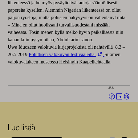
liikenteessä ja he myös pysäyttelivät autoja säännöllisesti
papereita kysellen. Aiemmin Nigerian liikenteessä on ollut
paljon ryöstöjä, mutta poliisien näkyvyys on vähentänyt niitä.
– Minä en ollut huolissani turvallisuudestani missään
vaiheessa. Tosin menen kyllä melko hyvin paikallisesta niin
kauan kuin pysyn hiljaa, Abdulkarim sanoo.
Uwa Iduozeen valokuvia kirjaprojektista oli nähtävillä 8.3.–
26.5.2019
Poliittisen valokuvan festivaaleilla
Suomen
valokuvataiteen museossa Helsingin Kaapelitehtaalla.
JAA
Jaa
Jaa
Jaa
Facebookis
LinkedI
Thr
(avautuu
(avautu
(av
uuteen
uuteen
uut
Lue lisää
ikkunaan)
ikkunaa
ikk