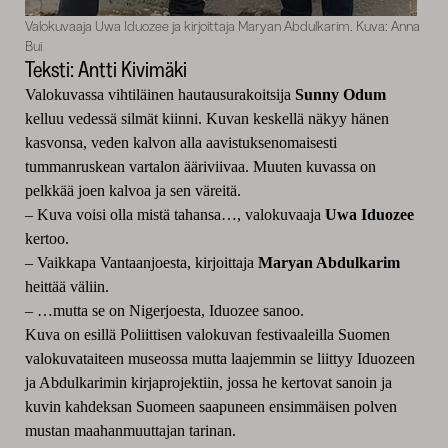
Valokuvaaja Uwa Iduozee ja kirjoittaja Maryan Abdulkarim. Kuva: Anna
Bui
Teksti: Antti Kivimäki
Valokuvassa vihtiläinen hautausurakoitsija
Sunny Odum
kelluu vedessä silmät kiinni. Kuvan keskellä näkyy hänen
kasvonsa, veden kalvon alla aavistuksenomaisesti
tummanruskean vartalon ääriviivaa. Muuten kuvassa on
pelkkää joen kalvoa ja sen väreitä.
– Kuva voisi olla mistä tahansa…, valokuvaaja
Uwa Iduozee
kertoo.
– Vaikkapa Vantaanjoesta, kirjoittaja
Maryan Abdulkarim
heittää väliin.
– …mutta se on Nigerjoesta, Iduozee sanoo.
Kuva on esillä Poliittisen valokuvan festivaaleilla Suomen
valokuvataiteen museossa mutta laajemmin se liittyy Iduozeen
ja Abdulkarimin kirjaprojektiin, jossa he kertovat sanoin ja
kuvin kahdeksan Suomeen saapuneen ensimmäisen polven
mustan maahanmuuttajan tarinan.