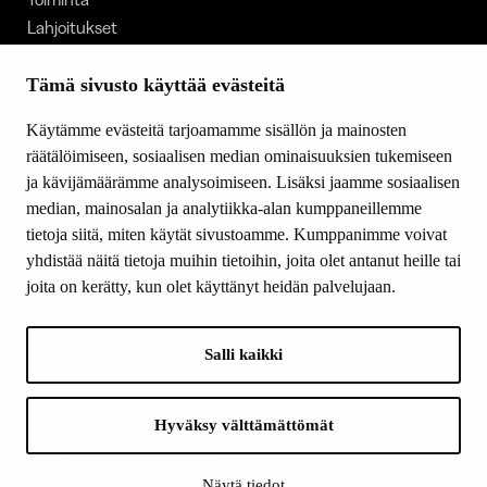
Lahjoitukset
Tietoa meistä
Ajankohtaista
Tämä sivusto käyttää evästeitä
Tiede & Taide
Käytämme evästeitä tarjoamamme sisällön ja mainosten
Yhteystiedot
räätälöimiseen, sosiaalisen median ominaisuuksien tukemiseen
ja kävijämäärämme analysoimiseen. Lisäksi jaamme sosiaalisen
median, mainosalan ja analytiikka-alan kumppaneillemme
SEURAA MEITÄ
tietoja siitä, miten käytät sivustoamme. Kumppanimme voivat
Facebook
yhdistää näitä tietoja muihin tietoihin, joita olet antanut heille tai
Instagram
joita on kerätty, kun olet käyttänyt heidän palvelujaan.
Youtube
LinkedIn
Salli kaikki
INFO
Hyväksy välttämättömät
Suomen Kulttuurirahasto:
Laskutusosoite
Näytä tiedot