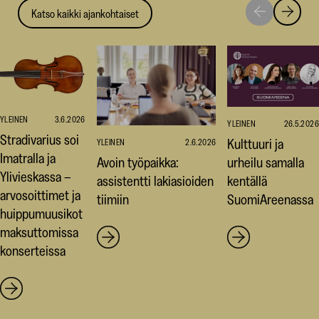
Katso kaikki ajankohtaiset
Siirry
Siirry
seuraavaan
edellise
nostoon
nostoo
YLEINEN
3.6.2026
YLEINEN
26.5.2026
Stradivarius soi
Kulttuuri ja
YLEINEN
2.6.2026
Imatralla ja
Avoin työpaikka:
urheilu samalla
Ylivieskassa –
assistentti lakiasioiden
kentällä
arvosoittimet ja
tiimiin
SuomiAreenassa
huippumuusikot
maksuttomissa
konserteissa