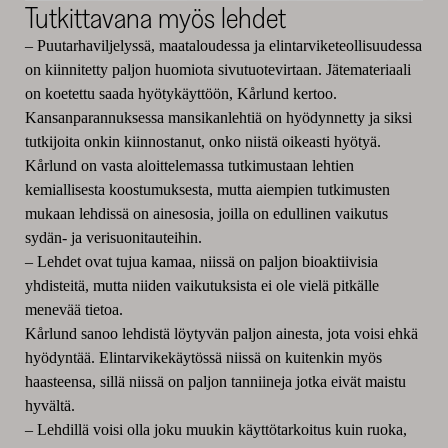
Tutkittavana myös lehdet
– Puutarhaviljelyssä, maataloudessa ja elintarviketeollisuudessa
on kiinnitetty paljon huomiota sivutuotevirtaan. Jätemateriaali
on koetettu saada hyötykäyttöön, Kårlund kertoo.
Kansanparannuksessa mansikanlehtiä on hyödynnetty ja siksi
tutkijoita onkin kiinnostanut, onko niistä oikeasti hyötyä.
Kårlund on vasta aloittelemassa tutkimustaan lehtien
kemiallisesta koostumuksesta, mutta aiempien tutkimusten
mukaan lehdissä on ainesosia, joilla on edullinen vaikutus
sydän- ja verisuonitauteihin.
– Lehdet ovat tujua kamaa, niissä on paljon bioaktiivisia
yhdisteitä, mutta niiden vaikutuksista ei ole vielä pitkälle
menevää tietoa.
Kårlund sanoo lehdistä löytyvän paljon ainesta, jota voisi ehkä
hyödyntää. Elintarvikekäytössä niissä on kuitenkin myös
haasteensa, sillä niissä on paljon tanniineja jotka eivät maistu
hyvältä.
– Lehdillä voisi olla joku muukin käyttötarkoitus kuin ruoka,