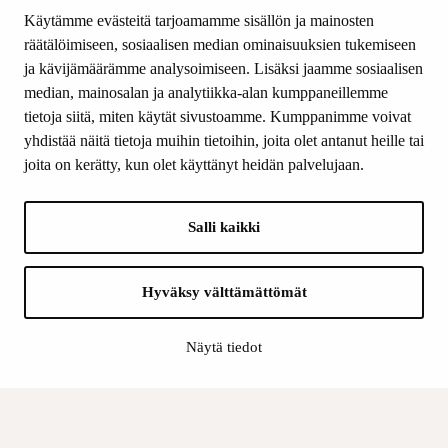
Tiede & Taide
Käytämme evästeitä tarjoamamme sisällön ja mainosten
Yhteystiedot
räätälöimiseen, sosiaalisen median ominaisuuksien tukemiseen
ja kävijämäärämme analysoimiseen. Lisäksi jaamme sosiaalisen
median, mainosalan ja analytiikka-alan kumppaneillemme
SEURAA MEITÄ
tietoja siitä, miten käytät sivustoamme. Kumppanimme voivat
Facebook
yhdistää näitä tietoja muihin tietoihin, joita olet antanut heille tai
Instagram
joita on kerätty, kun olet käyttänyt heidän palvelujaan.
Youtube
LinkedIn
Salli kaikki
INFO
Hyväksy välttämättömät
Suomen Kulttuurirahasto:
Laskutusosoite
Näytä tiedot
Tietosuoja
Kannatusyhdistys:
Laskutusosoite
Tietosuojaseloste