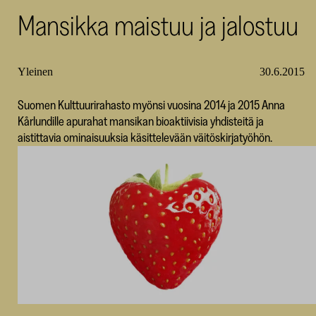
Mansikka maistuu ja jalostuu
SKR
Yleinen
30.6.2015
Suomen Kulttuurirahasto myönsi vuosina 2014 ja 2015 Anna
Kårlundille apurahat mansikan bioaktiivisia yhdisteitä ja
aistittavia ominaisuuksia käsittelevään väitöskirjatyöhön.