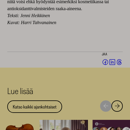
niitä voisi ehkä hyödyntää esimerkiksi kosmetiikassa tai
antioksidanttivalmisteiden raaka-aineena.
Teksti: Jenni Heikkinen
Kuvat: Harri Tahvanainen
JAA
Jaa
Jaa
Jaa
Facebookis
LinkedI
Thr
(avautuu
(avautu
(av
uuteen
uuteen
uut
Lue lisää
ikkunaan)
ikkunaa
ikk
Katso kaikki ajankohtaiset
Siirry
Siirry
seuraavaan
edellise
nostoon
nostoo