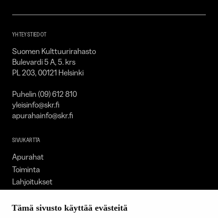
–
SKR
YHTEYSTIEDOT
Suomen Kulttuurirahasto
Bulevardi 5 A, 5. krs
PL 203, 00121 Helsinki
Puhelin (09) 612 810
yleisinfo@skr.fi
apurahainfo@skr.fi
SIVUKARTTA
Apurahat
Toiminta
Lahjoitukset
Tietoa meistä
Ajankohtaista
Tämä sivusto käyttää evästeitä