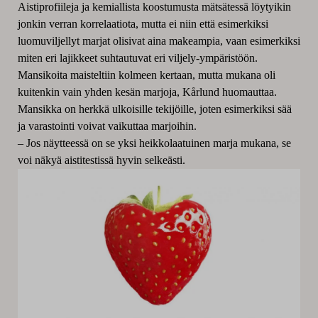
Aistiprofiileja ja kemiallista koostumusta mätsätessä löytyikin
jonkin verran korrelaatiota, mutta ei niin että esimerkiksi
luomuviljellyt marjat olisivat aina makeampia, vaan esimerkiksi
miten eri lajikkeet suhtautuvat eri viljely-ympäristöön.
Mansikoita maisteltiin kolmeen kertaan, mutta mukana oli
kuitenkin vain yhden kesän marjoja, Kårlund huomauttaa.
Mansikka on herkkä ulkoisille tekijöille, joten esimerkiksi sää
ja varastointi voivat vaikuttaa marjoihin.
– Jos näytteessä on se yksi heikkolaatuinen marja mukana, se
voi näkyä aistitestissä hyvin selkeästi.