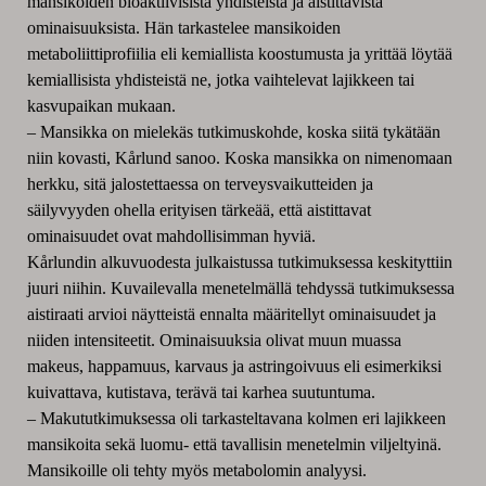
mansikoiden bioaktiivisista yhdisteistä ja aistittavista
ominaisuuksista. Hän tarkastelee mansikoiden
metaboliittiprofiilia eli kemiallista koostumusta ja yrittää löytää
kemiallisista yhdisteistä ne, jotka vaihtelevat lajikkeen tai
kasvupaikan mukaan.
– Mansikka on mielekäs tutkimuskohde, koska siitä tykätään
niin kovasti, Kårlund sanoo. Koska mansikka on nimenomaan
herkku, sitä jalostettaessa on terveysvaikutteiden ja
säilyvyyden ohella erityisen tärkeää, että aistittavat
ominaisuudet ovat mahdollisimman hyviä.
Kårlundin alkuvuodesta julkaistussa tutkimuksessa keskityttiin
juuri niihin. Kuvailevalla menetelmällä tehdyssä tutkimuksessa
aistiraati arvioi näytteistä ennalta määritellyt ominaisuudet ja
niiden intensiteetit. Ominaisuuksia olivat muun muassa
makeus, happamuus, karvaus ja astringoivuus eli esimerkiksi
kuivattava, kutistava, terävä tai karhea suutuntuma.
– Makututkimuksessa oli tarkasteltavana kolmen eri lajikkeen
mansikoita sekä luomu- että tavallisin menetelmin viljeltyinä.
Mansikoille oli tehty myös metabolomin analyysi.