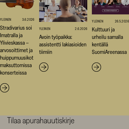
YLEINEN
3.6.2026
YLEINEN
26.5.2026
Stradivarius soi
Kulttuuri ja
YLEINEN
2.6.2026
Imatralla ja
Avoin työpaikka:
urheilu samalla
Ylivieskassa –
assistentti lakiasioiden
kentällä
arvosoittimet ja
tiimiin
SuomiAreenassa
huippumuusikot
maksuttomissa
konserteissa
Tilaa apurahauutiskirje