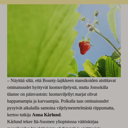
– Näyttää siltä, että Bounty-lajikkeen mansikoiden aistittavat
ominaisuudet hyötyvät luomuviljelystä, mutta Jonsokilla
tilanne on päinvastoin: luomuviljellyt marjat olivat
happamampia ja karvaampia. Polkalla taas ominaisuudet
pysyivät aikalailla samoina viljelymenetelmästä riippumatta,
kertoo tutkija
Anna Kårlund
.
Kårlund tekee Itä-Suomen yliopistossa väitöskirjaa