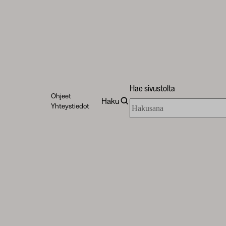
Hae sivustolta
Ohjeet
Haku
Hae
Yhteystiedot
sivustolta