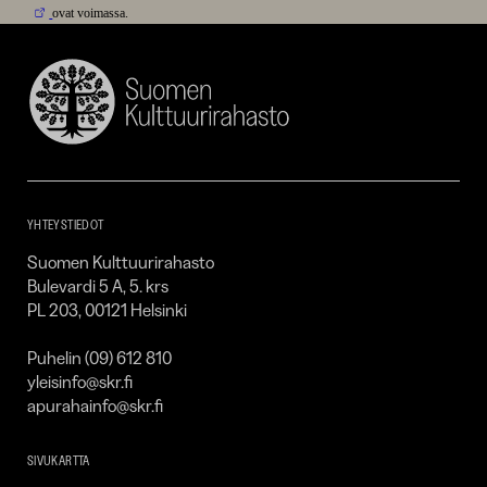
ovat voimassa.
Suomen
Kulttuurirahasto
–
SKR
YHTEYSTIEDOT
Suomen Kulttuurirahasto
Bulevardi 5 A, 5. krs
PL 203, 00121 Helsinki
Puhelin (09) 612 810
yleisinfo@skr.fi
apurahainfo@skr.fi
SIVUKARTTA