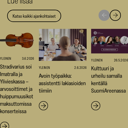
Lue lisää
Katso kaikki ajankohtaiset
Siirry
Siirry
seuraavaan
edellise
nostoon
nostoo
YLEINEN
3.6.2026
YLEINEN
26.5.2026
Stradivarius soi
Kulttuuri ja
YLEINEN
2.6.2026
Imatralla ja
Avoin työpaikka:
urheilu samalla
Ylivieskassa –
assistentti lakiasioiden
kentällä
arvosoittimet ja
tiimiin
SuomiAreenassa
huippumuusikot
maksuttomissa
konserteissa