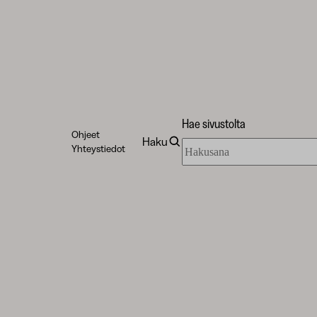
Hae sivustolta
Ohjeet
Haku
Hae
Yhteystiedot
sivustolta