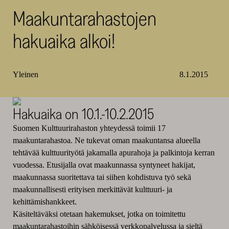
Maakuntarahastojen
SKR
hakuaika alkoi!
Yleinen
8.1.2015
Hakuaika on 10.1.-10.2.2015
Suomen Kulttuurirahaston yhteydessä toimii 17
maakuntarahastoa. Ne tukevat oman maakuntansa alueella
tehtävää kulttuurityötä jakamalla apurahoja ja palkintoja kerran
vuodessa. Etusijalla ovat maakunnassa syntyneet hakijat,
maakunnassa suoritettava tai siihen kohdistuva työ sekä
maakunnallisesti erityisen merkittävät kulttuuri- ja
kehittämishankkeet.
Käsiteltäväksi otetaan hakemukset, jotka on toimitettu
maakuntarahastoihin sähköisessä verkkopalvelussa ja sieltä