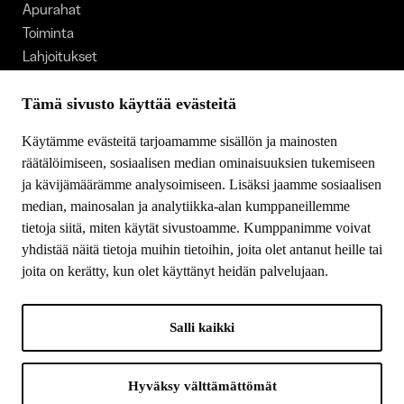
Apurahat
Toiminta
Lahjoitukset
Tietoa meistä
Ajankohtaista
Tämä sivusto käyttää evästeitä
Tiede & Taide
Käytämme evästeitä tarjoamamme sisällön ja mainosten
Yhteystiedot
räätälöimiseen, sosiaalisen median ominaisuuksien tukemiseen
ja kävijämäärämme analysoimiseen. Lisäksi jaamme sosiaalisen
median, mainosalan ja analytiikka-alan kumppaneillemme
SEURAA MEITÄ
tietoja siitä, miten käytät sivustoamme. Kumppanimme voivat
Facebook
yhdistää näitä tietoja muihin tietoihin, joita olet antanut heille tai
Instagram
joita on kerätty, kun olet käyttänyt heidän palvelujaan.
Youtube
LinkedIn
Salli kaikki
INFO
Hyväksy välttämättömät