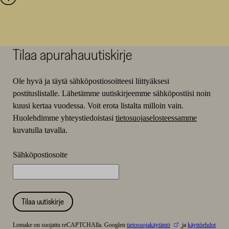
Tilaa apurahauutiskirje
Ole hyvä ja täytä sähköpostiosoitteesi liittyäksesi
postituslistalle. Lähetämme uutiskirjeemme sähköpostiisi noin
kuusi kertaa vuodessa. Voit erota listalta milloin vain.
Huolehdimme yhteystiedoistasi
tietosuojaselosteessamme
kuvatulla tavalla.
Sähköpostiosoite
Tilaa uutiskirje
Lomake on suojattu reCAPTCHAlla. Googlen
tietosuojakäytäntö
ja
käyttöehdot