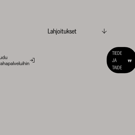
Lahjoitukset
TIEDE
audu
JA
ahapalveluihin
TAIDE