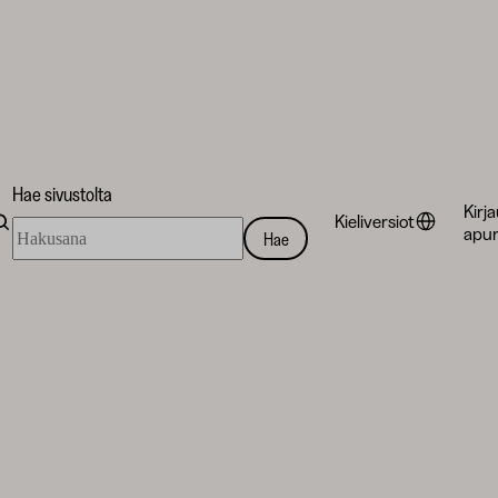
Hae sivustolta
Kirj
Kieliversiot
Hae
apur
Hae
sivustolta