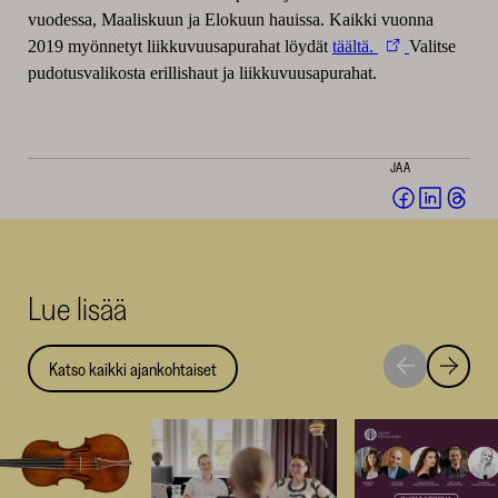
vuodessa, Maaliskuun ja Elokuun hauissa. Kaikki vuonna
2019 myönnetyt liikkuvuusapurahat löydät
täältä.
Valitse
pudotusvalikosta erillishaut ja liikkuvuusapurahat.
JAA
Jaa
Jaa
Jaa
Facebookis
LinkedI
Thr
(avautuu
(avautu
(av
uuteen
uuteen
uut
Lue lisää
ikkunaan)
ikkunaa
ikk
Katso kaikki ajankohtaiset
Siirry
Siirry
seuraavaan
edellise
nostoon
nostoo