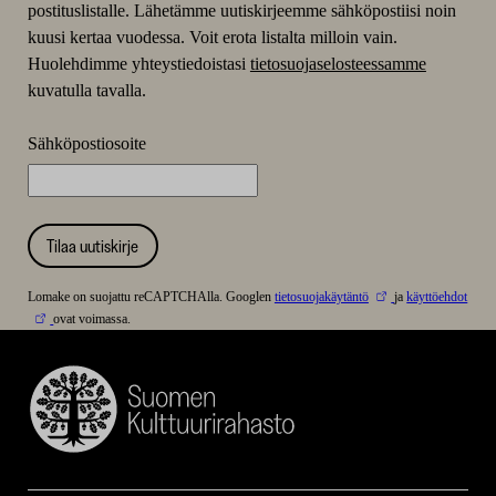
postituslistalle. Lähetämme uutiskirjeemme sähköpostiisi noin
kuusi kertaa vuodessa. Voit erota listalta milloin vain.
Huolehdimme yhteystiedoistasi
tietosuojaselosteessamme
kuvatulla tavalla.
Sähköpostiosoite
Tilaa uutiskirje
Lomake on suojattu reCAPTCHAlla. Googlen
tietosuojakäytäntö
ja
käyttöehdot
ovat voimassa.
Suomen
Kulttuurirahasto
–