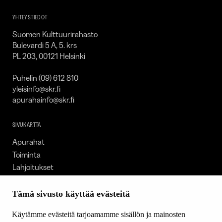
SKR
YHTEYSTIEDOT
Suomen Kulttuurirahasto
Bulevardi 5 A, 5. krs
PL 203, 00121 Helsinki
Puhelin (09) 612 810
yleisinfo@skr.fi
apurahainfo@skr.fi
SIVUKARTTA
Apurahat
Toiminta
Lahjoitukset
Tietoa meistä
Ajankohtaista
Tämä sivusto käyttää evästeitä
Tiede & Taide
Käytämme evästeitä tarjoamamme sisällön ja mainosten
Yhteystiedot