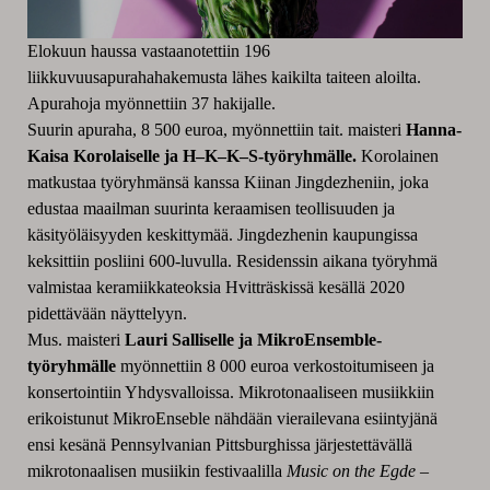
Elokuun haussa vastaanotettiin 196
liikkuvuusapurahahakemusta lähes kaikilta taiteen aloilta.
Apurahoja myönnettiin 37 hakijalle.
Suurin apuraha, 8 500 euroa, myönnettiin tait. maisteri
Hanna-
Kaisa Korolaiselle ja H–K–K–S-työryhmälle.
Korolainen
matkustaa työryhmänsä kanssa Kiinan Jingdezheniin, joka
edustaa maailman suurinta keraamisen teollisuuden ja
käsityöläisyyden keskittymää. Jingdezhenin kaupungissa
keksittiin posliini 600-luvulla. Residenssin aikana työryhmä
valmistaa keramiikkateoksia Hvitträskissä kesällä 2020
pidettävään näyttelyyn.
Mus. maisteri
Lauri Salliselle ja MikroEnsemble-
työryhmälle
myönnettiin 8 000 euroa verkostoitumiseen ja
konsertointiin Yhdysvalloissa. Mikrotonaaliseen musiikkiin
erikoistunut MikroEnseble nähdään vierailevana esiintyjänä
ensi kesänä Pennsylvanian Pittsburghissa järjestettävällä
mikrotonaalisen musiikin festivaalilla
Music on the Egde –