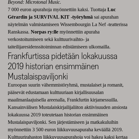
Beyond: Microtonal Music.
7 000 euron apurahoja myönnettiin kaksi. Tuottaja
Luc
Gérardin ja SURVIVAL KIT -työryhmä
sai apurahan
näytelmän valmistamiseen Wissembourgin La Nef -teatterissa
Ranskassa.
Norpas ry:lle
myönnettiin apuraha
verkostoitumiseen sekä kulttuurivaihto- ja
taiteilijaresidenssitoiminnan edistämiseen ulkomailla.
Frankfurtissa pidetään lokakuussa
2019 historian ensimmäinen
Mustalaispaviljonki
Euroopan suurin vähemmistöryhmä, mustalaiset ja romanit,
pääsevät edustamaan kulttuuriaan kirjallisuusalan
maailmanlaajuisella areenalla, Frankfurtin kirjamessuilla.
Kansainvälisen Mustalaiskirjailijaliiton aktiivisuuden ansiosta
lokakuussa 2019 toteutetaan historian ensimmäinen
Mustalaispaviljonki. Sen järjestämiseen ja matkakuluihin
myönnettiin 3 500 euron liikkuvuusapuraha keväällä 2019.
Kulttuurirahaston liikkuvuusapurahoja voi hakea kaksi kertaa