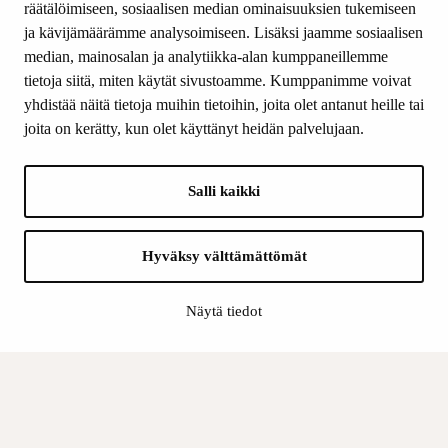
räätälöimiseen, sosiaalisen median ominaisuuksien tukemiseen
ja kävijämäärämme analysoimiseen. Lisäksi jaamme sosiaalisen
median, mainosalan ja analytiikka-alan kumppaneillemme
SEURAA MEITÄ
tietoja siitä, miten käytät sivustoamme. Kumppanimme voivat
Facebook
yhdistää näitä tietoja muihin tietoihin, joita olet antanut heille tai
Instagram
joita on kerätty, kun olet käyttänyt heidän palvelujaan.
Youtube
LinkedIn
Salli kaikki
INFO
Hyväksy välttämättömät
Suomen Kulttuurirahasto:
Laskutusosoite
Näytä tiedot
Tietosuoja
Kannatusyhdistys:
Laskutusosoite
Tietosuojaseloste