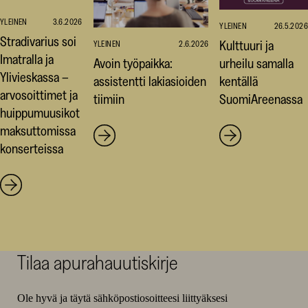
YLEINEN
3.6.2026
YLEINEN
26.5.2026
Stradivarius soi
Kulttuuri ja
YLEINEN
2.6.2026
Imatralla ja
Avoin työpaikka:
urheilu samalla
Ylivieskassa –
assistentti lakiasioiden
kentällä
arvosoittimet ja
tiimiin
SuomiAreenassa
huippumuusikot
maksuttomissa
konserteissa
Tilaa apurahauutiskirje
Ole hyvä ja täytä sähköpostiosoitteesi liittyäksesi