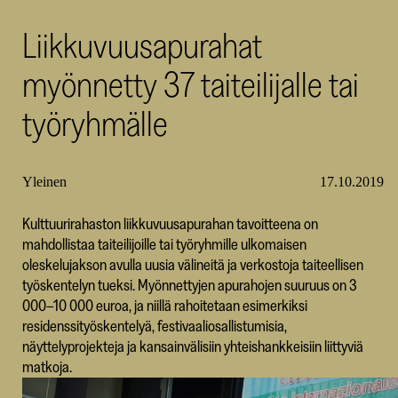
SKR
Liikkuvuusapurahat
myönnetty 37 taiteilijalle tai
työryhmälle
Yleinen
17.10.2019
Kulttuurirahaston liikkuvuusapurahan tavoitteena on
mahdollistaa taiteilijoille tai työryhmille ulkomaisen
oleskelujakson avulla uusia välineitä ja verkostoja taiteellisen
työskentelyn tueksi. Myönnettyjen apurahojen suuruus on 3
000–10 000 euroa, ja niillä rahoitetaan esimerkiksi
residenssityöskentelyä, festivaaliosallistumisia,
näyttelyprojekteja ja kansainvälisiin yhteishankkeisiin liittyviä
matkoja.