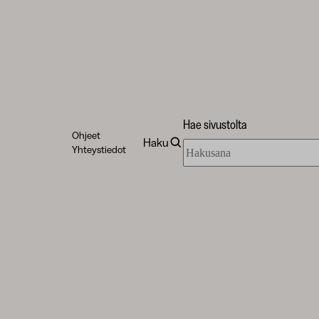
Hae sivustolta
Ohjeet
Haku
Hae
Yhteystiedot
sivustolta