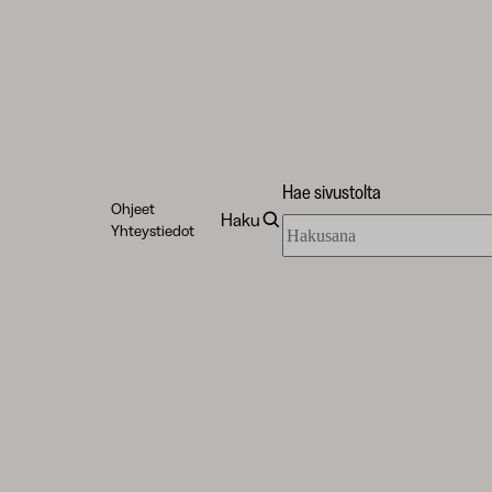
Hae sivustolta
Ohjeet
Haku
Hae
Yhteystiedot
sivustolta