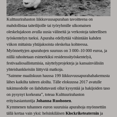
Kulttuurirahaston liikkuvuusapurahan tavoitteena on
mahdollistaa taiteilijoille tai työryhmille ulkomaisen
oleskelujakson avulla uusia välineitä ja verkostoja taiteellisen
työskentelyn tueksi. Apuraha edellyttää vähintään kahden
viikon mittaista yhtäjaksoista oleskelua kohteessa.
Myönnettyjen apurahojen suuruus on 3 000–10 000 euroa, ja
niillä rahoitetaan esimerkiksi residenssityöskentelyä,
festivaaliosallistumisia, näyttelyprojekteja ja kansainvälisiin
yhteishankkeisiin liittyviä matkoja.
”Saimme maaliskuun haussa 199 liikkuvuusapurahahakemusta
lähes kaikilta taiteen aloilta. Tälle elokuussa 2017 avatulle
tukimuodolle on ilahduttavasti ollut kysyntää ja hakijoiden taso
on pysynyt korkeana”, toteaa Kulttuurirahaston
erityisasiantuntija
Johanna Ruohonen
.
Kymmenen tuhannen euron suuruisia apurahoja myönnettiin
tällä kertaa vain yksi: helsinkiläisen
Klockriketeaternin
ja