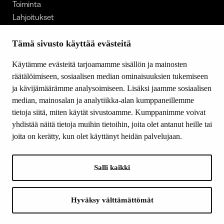
Toiminta
Lahjoitukset
Tietoa meistä
Ajankohtaista
Tämä sivusto käyttää evästeitä
Tiede & Taide
Käytämme evästeitä tarjoamamme sisällön ja mainosten
Yhteystiedot
räätälöimiseen, sosiaalisen median ominaisuuksien tukemiseen
ja kävijämäärämme analysoimiseen. Lisäksi jaamme sosiaalisen
median, mainosalan ja analytiikka-alan kumppaneillemme
SEURAA MEITÄ
tietoja siitä, miten käytät sivustoamme. Kumppanimme voivat
Facebook
yhdistää näitä tietoja muihin tietoihin, joita olet antanut heille tai
Instagram
joita on kerätty, kun olet käyttänyt heidän palvelujaan.
Youtube
LinkedIn
Salli kaikki
INFO
Hyväksy välttämättömät
Suomen Kulttuurirahasto:
Laskutusosoite