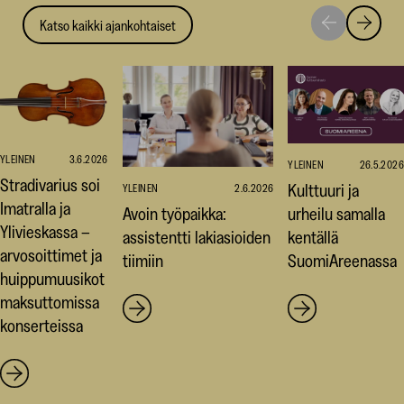
Katso kaikki ajankohtaiset
Siirry
Siirry
seuraavaan
edellise
nostoon
nostoo
YLEINEN
3.6.2026
YLEINEN
26.5.2026
Stradivarius soi
Kulttuuri ja
YLEINEN
2.6.2026
Imatralla ja
Avoin työpaikka:
urheilu samalla
Ylivieskassa –
assistentti lakiasioiden
kentällä
arvosoittimet ja
tiimiin
SuomiAreenassa
huippumuusikot
maksuttomissa
konserteissa