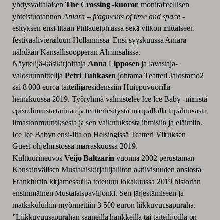
yhdysvaltalaisen
The Crossing -kuoron
monitaiteellisen
yhteistuotannon
Aniara – fragments of time and space
-
esityksen ensi-iltaan Philadelphiassa sekä viikon mittaiseen
festivaalivierailuun Hollannissa. Ensi syyskuussa Aniara
nähdään Kansallisoopperan Alminsalissa.
Näyttelijä-käsikirjoittaja
Anna Lipposen
ja lavastaja-
valosuunnittelija
Petri Tuhkasen
johtama Teatteri Jalostamo2
sai 8 000 euroa taiteilijaresidenssiin Huippuvuorilla
heinäkuussa 2019. Työryhmä valmistelee Ice lce Baby -nimistä
episodimaista tarinaa ja teatteriesitystä maapallolla tapahtuvasta
ilmastonmuutoksesta ja sen vaikutuksesta ihmisiin ja eläimiin.
Ice Ice Babyn ensi-ilta on Helsingissä Teatteri Viiruksen
Guest-ohjelmistossa marraskuussa 2019.
Kulttuurineuvos
Veijo Baltzarin
vuonna 2002 perustaman
Kansainvälisen Mustalaiskirjailijaliiton aktiivisuuden ansiosta
Frankfurtin kirjamessuilla toteutuu lokakuussa 2019 historian
ensimmäinen Mustalaispaviljonki. Sen järjestämiseen ja
matkakuluihin myönnettiin 3 500 euron liikkuvuusapuraha.
”Liikkuvuusapurahan saaneilla hankkeilla tai taiteilijoilla on