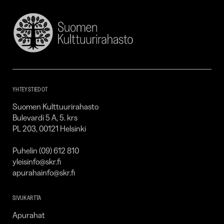
Suomen
Kulttuurirahasto
–
SKR
YHTEYSTIEDOT
Suomen Kulttuurirahasto
Bulevardi 5 A, 5. krs
PL 203, 00121 Helsinki
Puhelin (09) 612 810
yleisinfo@skr.fi
apurahainfo@skr.fi
SIVUKARTTA
Apurahat