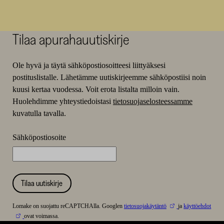
Tilaa apurahauutiskirje
Ole hyvä ja täytä sähköpostiosoitteesi liittyäksesi
postituslistalle. Lähetämme uutiskirjeemme sähköpostiisi noin
kuusi kertaa vuodessa. Voit erota listalta milloin vain.
Huolehdimme yhteystiedoistasi
tietosuojaselosteessamme
kuvatulla tavalla.
Sähköpostiosoite
Tilaa uutiskirje
Lomake on suojattu reCAPTCHAlla. Googlen
tietosuojakäytäntö
ja
käyttöehdot
ovat voimassa.