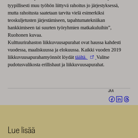
tyypillisesti muu työhön liittyvä rahoitus jo järjestyksessä,
mutta rahoitusta saatetaan tarvita vielä esimerkiksi
teoskuljetusten järjestämiseen, tapahtumatekniikan
hankkimiseen tai suurten työryhmien matkakuluihin”,
Ruohonen kuvaa.
Kulttuurirahaston liikkuvuusapurahat ovat haussa kahdesti
vuodessa, maaliskuussa ja elokuussa. Kaikki vuoden 2019
liikkuvuusapurahamyönnöt löydät
täältä.
Valitse
pudotusvalikosta erillishaut ja liikkuvuusapurahat.
JAA
Jaa
Jaa
Jaa
Facebookis
LinkedI
Thr
(avautuu
(avautu
(av
uuteen
uuteen
uut
Lue lisää
ikkunaan)
ikkunaa
ikk