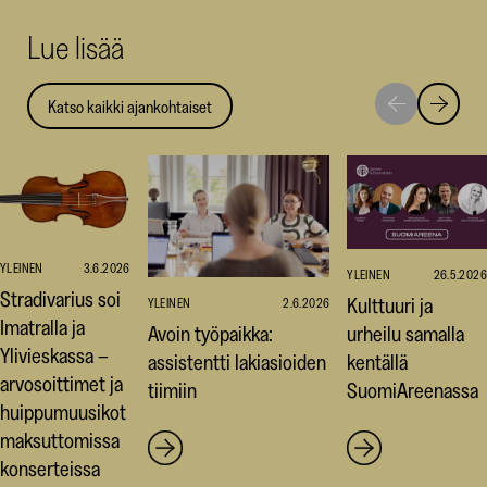
uuteen
uuteen
uut
Lue lisää
ikkunaan)
ikkunaa
ikk
Katso kaikki ajankohtaiset
Siirry
Siirry
seuraavaan
edellise
nostoon
nostoo
YLEINEN
3.6.2026
YLEINEN
26.5.2026
Stradivarius soi
Kulttuuri ja
YLEINEN
2.6.2026
Imatralla ja
Avoin työpaikka:
urheilu samalla
Ylivieskassa –
assistentti lakiasioiden
kentällä
arvosoittimet ja
tiimiin
SuomiAreenassa
huippumuusikot
maksuttomissa
konserteissa