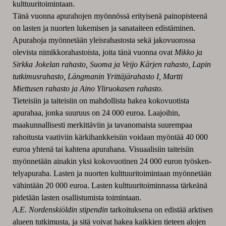
kulttuuritoimintaan.
Tänä vuonna apurahojen myönnössä erityisenä painopisteenä
on lasten ja nuorten lukemisen ja sanataiteen edistäminen.
Apurahoja myönnetään yleisrahastosta sekä jakovuorossa
olevista nimikkorahastoista, joita tänä vuonna ovat
Mikko ja
Sirkka Jokelan rahasto, Suoma ja Veijo Kärjen rahasto, Lapin
tutkimusrahasto, Längmanin Yrittäjärahasto I, Martti
Miettusen rahasto ja Aino Yliruokasen rahasto.
Tieteisiin ja taiteisiin on mahdollista hakea kokovuotista
apurahaa, jonka suuruus on 24 000 euroa. Laajoihin,
maakunnallisesti merkittäviin ja tavanomaista suurem­paa
rahoitusta vaativiin kärkihankkeisiin voidaan myöntää 40 000
euroa yhtenä tai kahtena apurahana. Visuaalisiin taiteisiin
myönnetään ainakin yksi kokovuotinen 24 000 euron työsken­
telyapuraha. Lasten ja nuorten kulttuuritoimintaan myönnetään
vähintään 20 000 euroa. Lasten kulttuuri­toiminnassa tärkeänä
pidetään lasten osallistumista toimintaan.
A.E. Nordenskiöldin stipendin
tarkoituksena on edistää arktisen
alueen tutkimus­ta, ja sitä voivat hakea kaikkien tieteen alojen