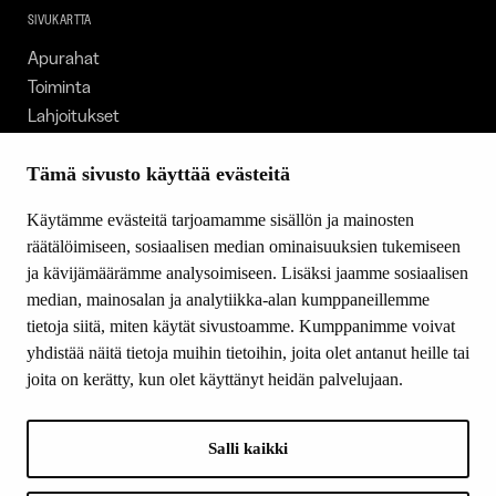
SIVUKARTTA
Apurahat
Toiminta
Lahjoitukset
Tietoa meistä
Ajankohtaista
Tämä sivusto käyttää evästeitä
Tiede & Taide
Käytämme evästeitä tarjoamamme sisällön ja mainosten
Yhteystiedot
räätälöimiseen, sosiaalisen median ominaisuuksien tukemiseen
ja kävijämäärämme analysoimiseen. Lisäksi jaamme sosiaalisen
median, mainosalan ja analytiikka-alan kumppaneillemme
SEURAA MEITÄ
tietoja siitä, miten käytät sivustoamme. Kumppanimme voivat
Facebook
yhdistää näitä tietoja muihin tietoihin, joita olet antanut heille tai
Instagram
joita on kerätty, kun olet käyttänyt heidän palvelujaan.
Youtube
LinkedIn
Salli kaikki