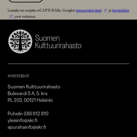
Lomake on suojattu reCAPTCHAlla. Googlen
tietosuojakäytäntö
ja
käyttöehdot
ovat voimassa.
Suomen
Kulttuurirahasto
–
SKR
YHTEYSTIEDOT
Suomen Kulttuurirahasto
Bulevardi 5 A, 5. krs
PL 203, 00121 Helsinki
Puhelin (09) 612 810
yleisinfo@skr.fi
apurahainfo@skr.fi