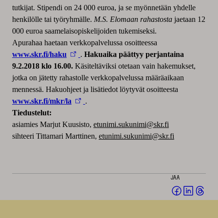
tutkijat. Stipendi on 24 000 euroa, ja se myönnetään yhdelle
henkilölle tai työryhmälle.
M.S. Elo­maan rahastosta
jaetaan 12
000 euroa saamelaisopiskelijoiden tukemiseksi.
Apurahaa haetaan verkkopalvelussa osoitteessa
www.skr.fi/haku
.
Hakuaika päättyy perjantaina
9.2.2018 klo 16.00.
Käsiteltäviksi otetaan vain hakemukset,
jotka on jätetty rahastolle verkkopalvelussa määräaikaan
mennessä. Hakuohjeet ja lisätiedot löytyvät osoitteesta
www.skr.fi/mkr/la
.
Tiedustelut:
asiamies Marjut Kuusisto,
etunimi.sukunimi@skr.fi
sihteeri Tittamari Marttinen,
etunimi.sukunimi@skr.fi
JAA
Jaa
Jaa
Jaa
Facebookis
LinkedI
Thr
(avautuu
(avautu
(av