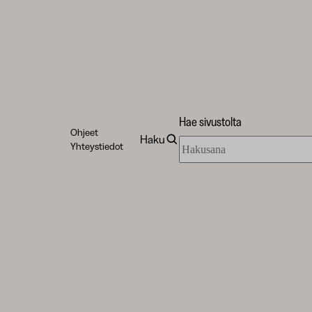
Hae sivustolta
Ohjeet
Haku
Hae
Yhteystiedot
sivustolta