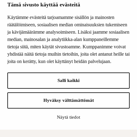
Ajankohtaista
Tämä sivusto käyttää evästeitä
Tiede & Taide
Käytämme evästeitä tarjoamamme sisällön ja mainosten
Yhteystiedot
räätälöimiseen, sosiaalisen median ominaisuuksien tukemiseen
ja kävijämäärämme analysoimiseen. Lisäksi jaamme sosiaalisen
median, mainosalan ja analytiikka-alan kumppaneillemme
SEURAA MEITÄ
tietoja siitä, miten käytät sivustoamme. Kumppanimme voivat
Facebook
yhdistää näitä tietoja muihin tietoihin, joita olet antanut heille tai
Instagram
joita on kerätty, kun olet käyttänyt heidän palvelujaan.
Youtube
LinkedIn
Salli kaikki
INFO
Hyväksy välttämättömät
Suomen Kulttuurirahasto:
Laskutusosoite
Näytä tiedot
Tietosuoja
Kannatusyhdistys: