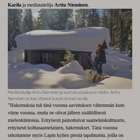
Karila
ja mediataitelija
Arttu Nieminen
.
Mediataiteilija Arttu Nieminen ja luottokuvauskaveri Nefer. Arttu
Nieminen on itse ottanut kuvan dronen avulla.
”Hakemuksia tuli tänä vuonna aavistuksen vähemmän kuin
viime vuonna, mutta ne olivat jälleen sisällöllisesti
mielenkiintoisia. Erityisesti painottuivat saamelaiskulttuurin,
erityisesti kolttasaamelaisten, hakemukset. Tänä vuonna
rahoitamme myös Lapin kylien pieniä tapahtumia, joilla on