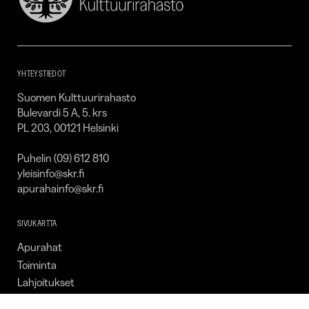
Suomen
Kulttuurirahasto
–
SKR
YHTEYSTIEDOT
Suomen Kulttuurirahasto
Bulevardi 5 A, 5. krs
PL 203, 00121 Helsinki
Puhelin (09) 612 810
yleisinfo@skr.fi
apurahainfo@skr.fi
SIVUKARTTA
Apurahat
Toiminta
Lahjoitukset
Tietoa meistä