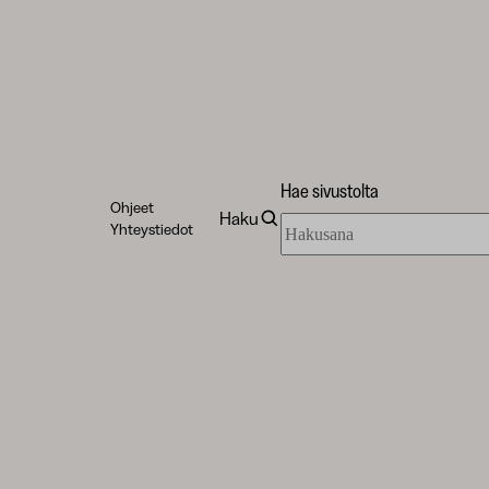
Hae sivustolta
Ohjeet
Haku
Hae
Yhteystiedot
sivustolta