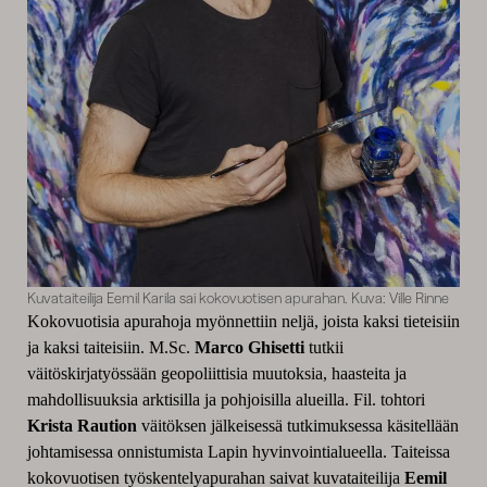
Kuvataiteilija Eemil Karila sai kokovuotisen apurahan. Kuva: Ville Rinne
Kokovuotisia apurahoja myönnettiin neljä, joista kaksi tieteisiin
ja kaksi taiteisiin. M.Sc.
Marco Ghisetti
tutkii
väitöskirjatyössään geopoliittisia muutoksia, haasteita ja
mahdollisuuksia arktisilla ja pohjoisilla alueilla. Fil. tohtori
Krista Raution
väitöksen jälkeisessä tutkimuksessa käsitellään
johtamisessa onnistumista Lapin hyvinvointialueella. Taiteissa
kokovuotisen työskentelyapurahan saivat kuvataiteilija
Eemil