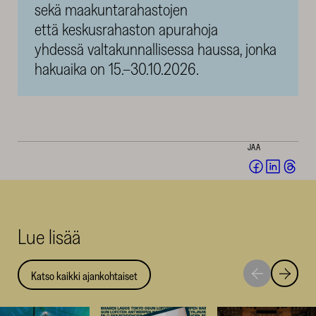
sekä maakuntarahastojen
että keskusrahaston apurahoja
yhdessä valtakunnallisessa haussa, jonka
hakuaika on 15.–30.10.2026.
JAA
Jaa
Jaa
Jaa
Facebookis
LinkedI
Thr
(avautuu
(avautu
(av
uuteen
uuteen
uut
Lue lisää
ikkunaan)
ikkunaa
ikk
Katso kaikki ajankohtaiset
Siirry
Siirry
seuraavaan
edellise
nostoon
nostoo