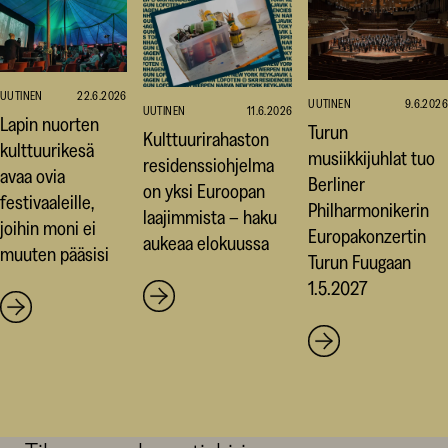
UUTINEN
22.6.2026
UUTINEN
9.6.2026
UUTINEN
11.6.2026
Lapin nuorten
Turun
Kulttuurirahaston
kulttuurikesä
musiikkijuhlat tuo
residenssiohjelma
avaa ovia
Berliner
on yksi Euroopan
festivaaleille,
Philharmonikerin
laajimmista – haku
joihin moni ei
Europakonzertin
aukeaa elokuussa
muuten pääsisi
Turun Fuugaan
1.5.2027