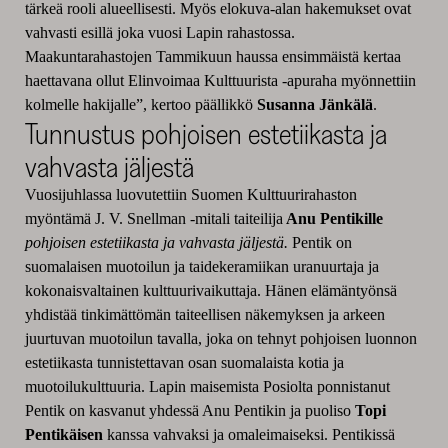
tärkeä rooli alueellisesti. Myös elokuva-alan hakemukset ovat
vahvasti esillä joka vuosi Lapin rahastossa.
Maakuntarahastojen Tammikuun haussa ensimmäistä kertaa
haettavana ollut Elinvoimaa Kulttuurista -apuraha myönnettiin
kolmelle hakijalle”, kertoo päällikkö
Susanna Jänkälä
.
Tunnustus pohjoisen estetiikasta ja
vahvasta jäljestä
Vuosijuhlassa luovutettiin Suomen Kulttuurirahaston
myöntämä J. V. Snellman
-mitali taiteilija
Anu Pentikille
pohjoisen estetiikasta ja vahvasta jäljestä.
Pentik on
suomalaisen muotoilun ja taidekeramiikan uranuurtaja ja
kokonaisvaltainen kulttuurivaikuttaja. Hänen elämäntyönsä
yhdistää tinkimättömän taiteellisen näkemyksen ja arkeen
juurtuvan muotoilun tavalla, joka on tehnyt pohjoisen luonnon
estetiikasta tunnistettavan osan suomalaista kotia ja
muotoilukulttuuria. Lapin maisemista Posiolta ponnistanut
Pentik on kasvanut yhdessä Anu Pentikin ja puoliso
Topi
Pentikäisen
kanssa vahvaksi ja omaleimaiseksi. Pentikissä