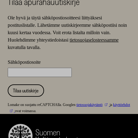
Tilaa apurahauutiskirje
Ole hyvä ja täytä sähköpostiosoitteesi liittyäksesi
postituslistalle. Lähetämme uutiskirjeemme sähköpostiisi noin
kuusi kertaa vuodessa. Voit erota listalta milloin vain.
Huolehdimme yhteystiedoistasi
tietosuojaselosteessamme
kuvatulla tavalla.
Sähköpostiosoite
Tilaa uutiskirje
Lomake on suojattu reCAPTCHAlla. Googlen
tietosuojakäytäntö
ja
käyttöehdot
ovat voimassa.