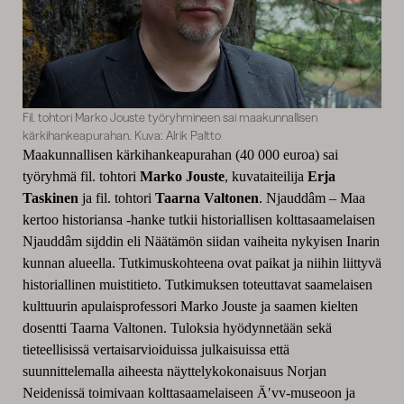
Fil. tohtori Marko Jouste työryhmineen sai maakunnallisen
kärkihankeapurahan. Kuva: Alrik Paltto
Maakunnallisen kärkihankeapurahan (40 000 euroa) sai
työryhmä fil. tohtori
Marko Jouste
, kuvataiteilija
Erja
Taskinen
ja fil. tohtori
Taarna Valtonen
. Njauddâm – Maa
kertoo historiansa -hanke tutkii historiallisen kolttasaamelaisen
Njauddâm sijddin eli Näätämön siidan vaiheita nykyisen Inarin
kunnan alueella. Tutkimuskohteena ovat paikat ja niihin liittyvä
historiallinen muistitieto. Tutkimuksen toteuttavat saamelaisen
kulttuurin apulaisprofessori Marko Jouste ja saamen kielten
dosentti Taarna Valtonen. Tuloksia hyödynnetään sekä
tieteellisissä vertaisarvioiduissa julkaisuissa että
suunnittelemalla aiheesta näyttelykokonaisuus Norjan
Neidenissä toimivaan kolttasaamelaiseen Ä′vv-museoon ja