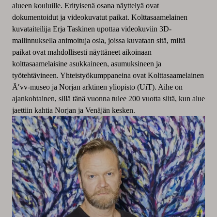
alueen kouluille. Erityisenä osana näyttelyä ovat
dokumentoidut ja videokuvatut paikat. Kolttasaamelainen
kuvataiteilija Erja Taskinen upottaa videokuviin 3D-
mallinnuksella animoituja osia, joissa kuvataan sitä, miltä
paikat ovat mahdollisesti näyttäneet aikoinaan
kolttasaamelaisine asukkaineen, asumuksineen ja
työtehtävineen. Yhteistyökumppaneina ovat Kolttasaamelainen
Ä′vv-museo ja Norjan arktinen yliopisto (UiT). Aihe on
ajankohtainen, sillä tänä vuonna tulee 200 vuotta siitä, kun alue
jaettiin kahtia Norjan ja Venäjän kesken.