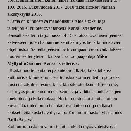
voivat ensimmäisen kerran hakea mukaan hankkeeseen 2.5.–
10.6.2016. Lukuvuoden 2017–2018 taidelaitokset valitaan
alkusyksyllä 2016.
”Tämä on kiinnostava mahdollisuus taidelaitoksille ja
taiteilijoille. Nuoret ovat tärkeitä Kansallisteatterille.
Kansallisteatterin tarjonnassa 14-15-vuotiaat ovat usein jääneet
katveeseen, joten haluamme kehittää myös heitä kiinnostavaa
ohjelmistoa. Samalla pääsemme tiiviimpään vuorovaikutukseen
nuoren teatteriyleisön kanssa”, sanoo pääjohtaja
Mika
Myllyaho
Suomen Kansallisteatterista.
”Koska nuorten antama palaute on julkista, kuka tahansa
kulttuurista kiinnostunut voi tutustua kommentteihin ja löytää
uusia näkökulmia esimerkiksi klassikkoteoksiin. Toivomme,
että myös perinteinen media seuraisi ja välittäisi taidetestaajien
mielipiteitä ja kokemuksia. Niistä muodostuu ainutlaatuinen
kuva siitä, miten nuoret suhtautuvat taiteeseen ja millaiset
teokset heitä koskettavat”, sanoo Kulttuurirahaston yliasiamies
Antti Arjava
.
Kulttuurirahasto on valmistellut hanketta myös yhteistyössä