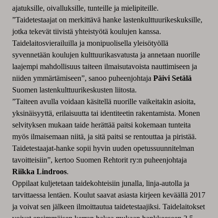
ajatuksille, oivalluksille, tunteille ja mielipiteille.
”Taidetestaajat on merkittävä hanke lastenkulttuurikeskuksille,
jotka tekevät tiivistä yhteistyötä koulujen kanssa.
Taidelaitosvierailuilla ja monipuolisella yleisötyöllä
syvennetään koulujen kulttuurikasvatusta ja annetaan nuorille
laajempi mahdollisuus taiteen ilmaisutavoista nauttimiseen ja
niiden ymmärtämiseen”, sanoo puheenjohtaja
Päivi Setälä
Suomen lastenkulttuurikeskusten liitosta.
”Taiteen avulla voidaan käsitellä nuorille vaikeitakin asioita,
yksinäisyyttä, erilaisuutta tai identiteetin rakentamista. Monen
selvityksen mukaan taide herättää paitsi kokemaan tunteita
myös ilmaisemaan niitä, ja sitä paitsi se rentouttaa ja piristää.
Taidetestaajat-hanke sopii hyvin uuden opetussuunnitelman
tavoitteisiin”, kertoo Suomen Rehtorit ry:n puheenjohtaja
Riikka Lindroos
.
Oppilaat kuljetetaan taidekohteisiin junalla, linja-autolla ja
tarvittaessa lentäen. Koulut saavat asiasta kirjeen keväällä 2017
ja voivat sen jälkeen ilmoittautua taidetestaajiksi. Taidelaitokset