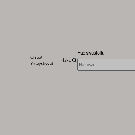
Hae sivustolta
Ohjeet
Haku
Hae
Yhteystiedot
sivustolta