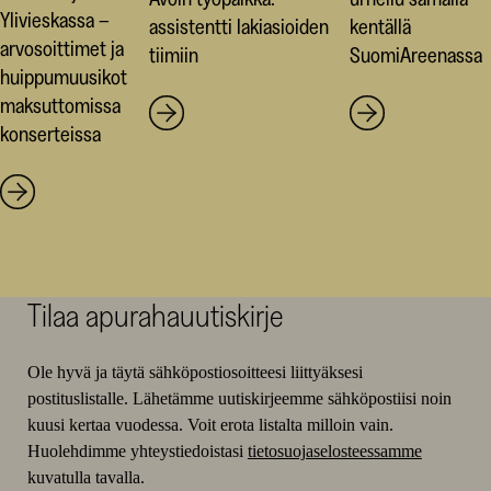
Ylivieskassa –
assistentti lakiasioiden
kentällä
arvosoittimet ja
tiimiin
SuomiAreenassa
huippumuusikot
maksuttomissa
konserteissa
Tilaa apurahauutiskirje
Ole hyvä ja täytä sähköpostiosoitteesi liittyäksesi
postituslistalle. Lähetämme uutiskirjeemme sähköpostiisi noin
kuusi kertaa vuodessa. Voit erota listalta milloin vain.
Huolehdimme yhteystiedoistasi
tietosuojaselosteessamme
kuvatulla tavalla.