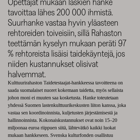
Opettajat mukaan laskien hanke
tavoittaa lähes 200 000 ihmistä.
Suurhanke vastaa hyvin yläasteen
rehtoreiden toiveisiin, sillä Rahaston
teettämän kyselyn mukaan peräti 97
% rehtoreista lisäisi taidekäyntejä, jos
niiden kustannukset olisivat
halvemmat.
Kulttuurirahaston Taidetestaajat-hankkeessa tavoitteena on
saada suomalaiset nuoret kokemaan taidetta, myös sellaista
johon moni ei muuten saa kosketusta. Hanke toteutetaan
yhdessä Suomen lastenkulttuurikeskusten liiton kanssa, joka
vastaa sen koordinoinnista, kuljetusten järjestämisestä ja
hallinnoinnista. Kokonaiskustannukset ovat noin 15–20
miljoonaa euroa riippuen siitä, lähtevätkö kaikki luokat
mukaan hankkeseen. Svenska kulturfonden osallistuu