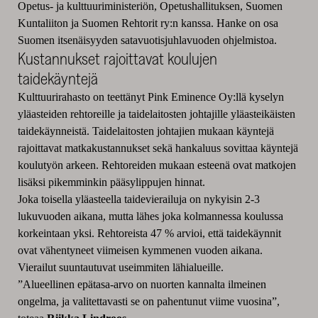
Opetus- ja kulttuuriministeriön, Opetushallituksen, Suomen
Kuntaliiton ja Suomen Rehtorit ry:n kanssa. Hanke on osa
Suomen itsenäisyyden satavuotisjuhlavuoden ohjelmistoa.
Kustannukset rajoittavat koulujen
taidekäyntejä
Kulttuurirahasto on teettänyt Pink Eminence Oy:llä kyselyn
yläasteiden rehtoreille ja taidelaitosten johtajille yläasteikäisten
taidekäynneistä. Taidelaitosten johtajien mukaan käyntejä
rajoittavat matkakustannukset sekä hankaluus sovittaa käyntejä
koulutyön arkeen. Rehtoreiden mukaan esteenä ovat matkojen
lisäksi pikemminkin pääsylippujen hinnat.
Joka toisella yläasteella taidevierailuja on nykyisin 2-3
lukuvuoden aikana, mutta lähes joka kolmannessa koulussa
korkeintaan yksi. Rehtoreista 47 % arvioi, että taidekäynnit
ovat vähentyneet viimeisen kymmenen vuoden aikana.
Vierailut suuntautuvat useimmiten lähialueille.
”Alueellinen epätasa-arvo on nuorten kannalta ilmeinen
ongelma, ja valitettavasti se on pahentunut viime vuosina”,