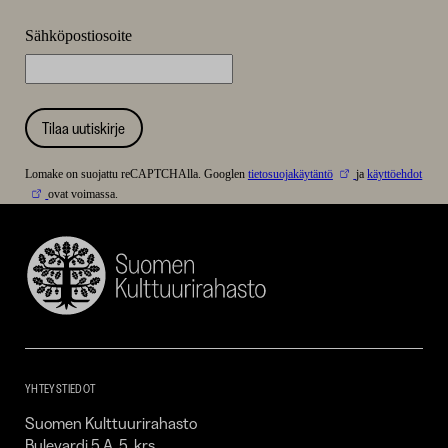
Sähköpostiosoite
Tilaa uutiskirje
Lomake on suojattu reCAPTCHAlla. Googlen
tietosuojakäytäntö
ja
käyttöehdot
ovat voimassa.
Suomen
Kulttuurirahasto
–
SKR
YHTEYSTIEDOT
Suomen Kulttuurirahasto
Bulevardi 5 A, 5. krs