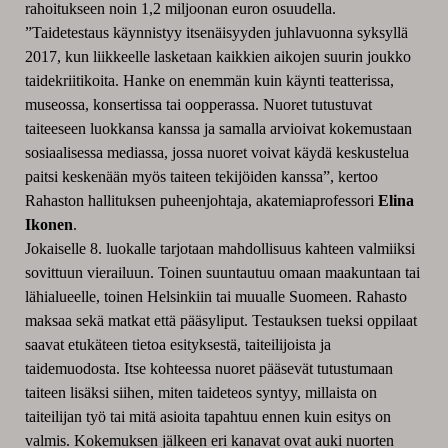
rahoitukseen noin 1,2 miljoonan euron osuudella.
”Taidetestaus käynnistyy itsenäisyyden juhlavuonna syksyllä
2017, kun liikkeelle lasketaan kaikkien aikojen suurin joukko
taidekriitikoita. Hanke on enemmän kuin käynti teatterissa,
museossa, konsertissa tai oopperassa. Nuoret tutustuvat
taiteeseen luokkansa kanssa ja samalla arvioivat kokemustaan
sosiaalisessa mediassa, jossa nuoret voivat käydä keskustelua
paitsi keskenään myös taiteen tekijöiden kanssa”, kertoo
Rahaston hallituksen puheenjohtaja, akatemiaprofessori
Elina
Ikonen
.
Jokaiselle 8. luokalle tarjotaan mahdollisuus kahteen valmiiksi
sovittuun vierailuun. Toinen suuntautuu omaan maakuntaan tai
lähialueelle, toinen Helsinkiin tai muualle Suomeen. Rahasto
maksaa sekä matkat että pääsyliput. Testauksen tueksi oppilaat
saavat etukäteen tietoa esityksestä, taiteilijoista ja
taidemuodosta. Itse kohteessa nuoret pääsevät tutustumaan
taiteen lisäksi siihen, miten taideteos syntyy, millaista on
taiteilijan työ tai mitä asioita tapahtuu ennen kuin esitys on
valmis. Kokemuksen jälkeen eri kanavat ovat auki nuorten