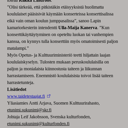
toteaa
Riikka Lindroos
.
”Olisi tärkeää, että pitkistäkin etäisyyksistä huolimatta
koululaiset pääsisivät käymään konserteissa konserttisalissa
eikä vain oman koulun jumppasalissa”, sanoo Lapin
kamariorkesterin intendentti
Ulla-Maija Kanerva
. ”Kun
konserttikäyttäytyminen on opeteltu luokan tai vanhempien
kanssa, on kynnys tulla konserttiin myös omatoimisesti paljon
matalampi.”
Myös Opetus- ja Kulttuuriministeriö teetti hiljattain laajan
koululaiskyselyn. Tulosten mukaan peruskoululaisilla on
paljon ja monialaista kiinnostusta taiteen ja liikunnan
harrastamiseen. Enemmistö koululaisista toivoi lisää taiteen
harrastetunteja.
Lisätiedot
www.taidetestaajat.fi
Yliasiamies Antti Arjava, Suomen Kulttuurirahasto,
etunimi.sukunimi@skr.fi
Johtaja Leif Jakobsson, Svenska kulturfonden,
etunimi.sukunimi@kulturfonden.fi