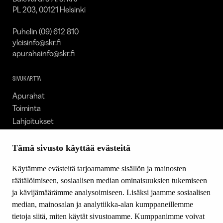
PL 203, 00121 Helsinki
Puhelin (09) 612 810
yleisinfo@skr.fi
apurahainfo@skr.fi
SIVUKARTTA
Apurahat
Toiminta
Lahjoitukset
Tietoa meistä
Ajankohtaista
Tämä sivusto käyttää evästeitä
Tiede & Taide
Käytämme evästeitä tarjoamamme sisällön ja mainosten
Yhteystiedot
räätälöimiseen, sosiaalisen median ominaisuuksien tukemiseen
ja kävijämäärämme analysoimiseen. Lisäksi jaamme sosiaalisen
median, mainosalan ja analytiikka-alan kumppaneillemme
SEURAA MEITÄ
tietoja siitä, miten käytät sivustoamme. Kumppanimme voivat