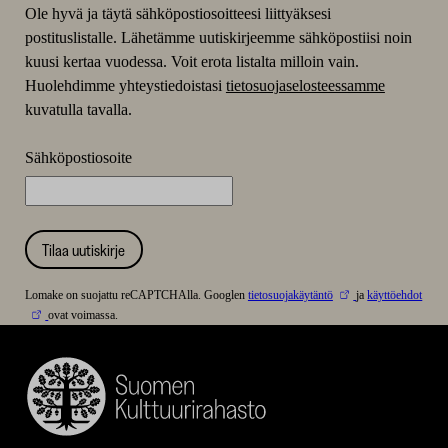
Ole hyvä ja täytä sähköpostiosoitteesi liittyäksesi
postituslistalle. Lähetämme uutiskirjeemme sähköpostiisi noin
kuusi kertaa vuodessa. Voit erota listalta milloin vain.
Huolehdimme yhteystiedoistasi
tietosuojaselosteessamme
kuvatulla tavalla.
Sähköpostiosoite
Tilaa uutiskirje
Lomake on suojattu reCAPTCHAlla. Googlen
tietosuojakäytäntö
ja
käyttöehdot
ovat voimassa.
Suomen
Kulttuurirahasto