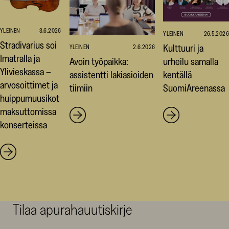
YLEINEN
3.6.2026
YLEINEN
26.5.2026
Stradivarius soi
Kulttuuri ja
YLEINEN
2.6.2026
Imatralla ja
Avoin työpaikka:
urheilu samalla
Ylivieskassa –
assistentti lakiasioiden
kentällä
arvosoittimet ja
tiimiin
SuomiAreenassa
huippumuusikot
maksuttomissa
konserteissa
Tilaa apurahauutiskirje