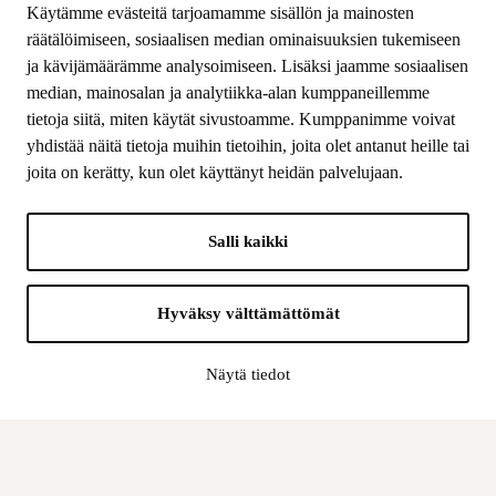
Käytämme evästeitä tarjoamamme sisällön ja mainosten
Yhteystiedot
räätälöimiseen, sosiaalisen median ominaisuuksien tukemiseen
ja kävijämäärämme analysoimiseen. Lisäksi jaamme sosiaalisen
median, mainosalan ja analytiikka-alan kumppaneillemme
SEURAA MEITÄ
tietoja siitä, miten käytät sivustoamme. Kumppanimme voivat
Facebook
yhdistää näitä tietoja muihin tietoihin, joita olet antanut heille tai
Instagram
joita on kerätty, kun olet käyttänyt heidän palvelujaan.
Youtube
LinkedIn
Salli kaikki
INFO
Hyväksy välttämättömät
Suomen Kulttuurirahasto:
Laskutusosoite
Näytä tiedot
Tietosuoja
Kannatusyhdistys:
Laskutusosoite
Tietosuojaseloste