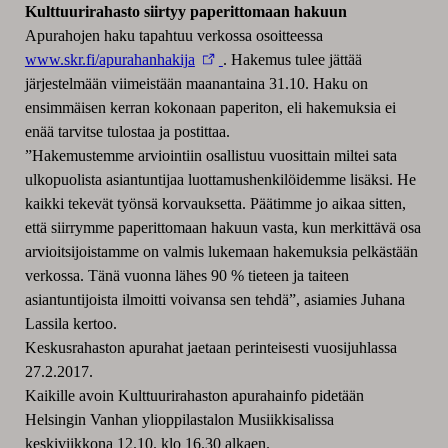
Kulttuurirahasto siirtyy paperittomaan hakuun
Apurahojen haku tapahtuu verkossa osoitteessa
www.skr.fi/apurahanhakija
. Hakemus tulee jättää
järjestelmään viimeistään maanantaina 31.10. Haku on
ensimmäisen kerran kokonaan paperiton, eli hakemuksia ei
enää tarvitse tulostaa ja postittaa.
”Hakemustemme arviointiin osallistuu vuosittain miltei sata
ulkopuolista asiantuntijaa luottamushenkilöidemme lisäksi. He
kaikki tekevät työnsä korvauksetta. Päätimme jo aikaa sitten,
että siirrymme paperittomaan hakuun vasta, kun merkittävä osa
arvioitsijoistamme on valmis lukemaan hakemuksia pelkästään
verkossa. Tänä vuonna lähes 90 % tieteen ja taiteen
asiantuntijoista ilmoitti voivansa sen tehdä”, asiamies Juhana
Lassila kertoo.
Keskusrahaston apurahat jaetaan perinteisesti vuosijuhlassa
27.2.2017.
Kaikille avoin Kulttuurirahaston apurahainfo pidetään
Helsingin Vanhan ylioppilastalon Musiikkisalissa
keskiviikkona 12.10. klo 16.30 alkaen.