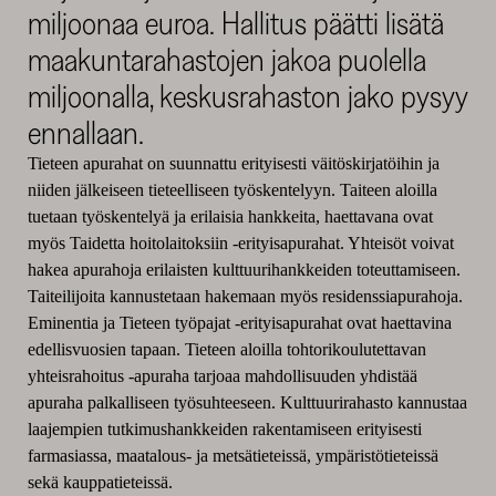
miljoonaa euroa. Hallitus päätti lisätä
maakuntarahastojen jakoa puolella
miljoonalla, keskusrahaston jako pysyy
ennallaan.
Tieteen apurahat on suunnattu erityisesti väitöskirjatöihin ja
niiden jälkeiseen tieteelliseen työskentelyyn. Taiteen aloilla
tuetaan työskentelyä ja erilaisia hankkeita, haettavana ovat
myös Taidetta hoitolaitoksiin -erityisapurahat. Yhteisöt voivat
hakea apurahoja erilaisten kulttuurihankkeiden toteuttamiseen.
Taiteilijoita kannustetaan hakemaan myös residenssiapurahoja.
Eminentia ja Tieteen työpajat -erityisapurahat ovat haettavina
edellisvuosien tapaan. Tieteen aloilla tohtorikoulutettavan
yhteisrahoitus -apuraha tarjoaa mahdollisuuden yhdistää
apuraha palkalliseen työsuhteeseen. Kulttuurirahasto kannustaa
laajempien tutkimushankkeiden rakentamiseen erityisesti
farmasiassa, maatalous- ja metsätieteissä, ympäristötieteissä
sekä kauppatieteissä.