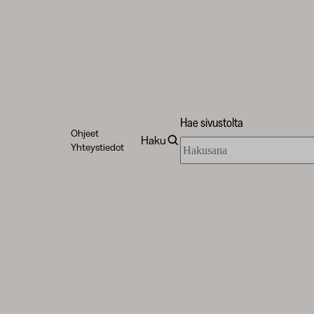
Hae sivustolta
Ohjeet
Haku
Hae
Yhteystiedot
sivustolta