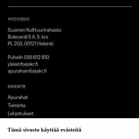
–
SKR
YHTEYSTIEDOT
Suomen Kulttuurirahasto
Bulevardi 5 A, 5. krs
PL 203, 00121 Helsinki
Puhelin (09) 612 810
yleisinfo@skr.fi
apurahainfo@skr.fi
SIVUKARTTA
Apurahat
Toiminta
Lahjoitukset
Tietoa meistä
Ajankohtaista
Tämä sivusto käyttää evästeitä
Tiede & Taide