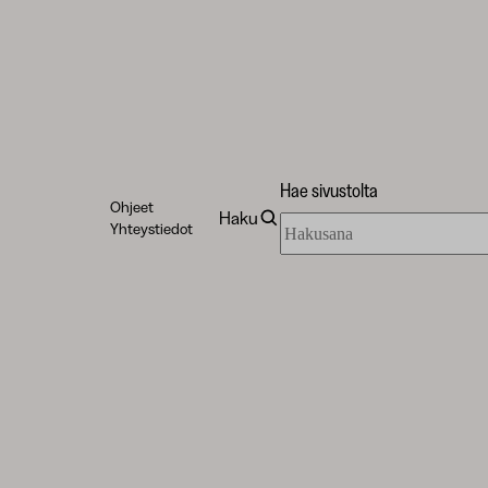
Hae sivustolta
Ohjeet
Haku
Hae
Yhteystiedot
sivustolta