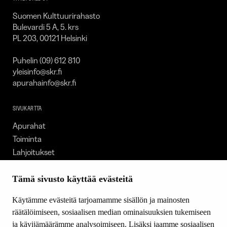
Suomen Kulttuurirahasto
Bulevardi 5 A, 5. krs
PL 203, 00121 Helsinki
Puhelin (09) 612 810
yleisinfo@skr.fi
apurahainfo@skr.fi
SIVUKARTTA
Apurahat
Toiminta
Lahjoitukset
Tietoa meistä
Ajankohtaista
Tämä sivusto käyttää evästeitä
Tiede & Taide
Käytämme evästeitä tarjoamamme sisällön ja mainosten
Yhteystiedot
räätälöimiseen, sosiaalisen median ominaisuuksien tukemiseen
ja kävijämäärämme analysoimiseen. Lisäksi jaamme sosiaalisen