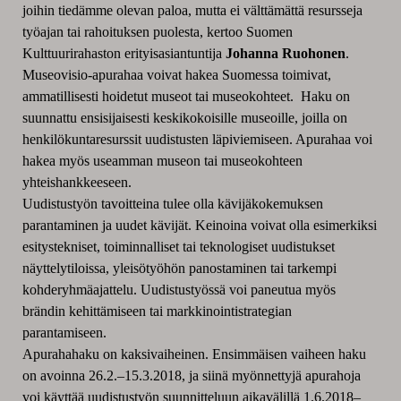
joihin tiedämme olevan paloa, mutta ei välttämättä resursseja
työajan tai rahoituksen puolesta, kertoo Suomen
Kulttuurirahaston erityisasiantuntija
Johanna Ruohonen
.
Museovisio-apurahaa voivat hakea Suomessa toimivat,
ammatillisesti hoidetut museot tai museokohteet. Haku on
suunnattu ensisijaisesti keskikokoisille museoille, joilla on
henkilökuntaresurssit uudistusten läpiviemiseen. Apurahaa voi
hakea myös useamman museon tai museokohteen
yhteishankkeeseen.
Uudistustyön tavoitteina tulee olla kävijäkokemuksen
parantaminen ja uudet kävijät. Keinoina voivat olla esimerkiksi
esitystekniset, toiminnalliset tai teknologiset uudistukset
näyttelytiloissa, yleisötyöhön panostaminen tai tarkempi
kohderyhmäajattelu. Uudistustyössä voi paneutua myös
brändin kehittämiseen tai markkinointistrategian
parantamiseen.
Apurahahaku on kaksivaiheinen. Ensimmäisen vaiheen haku
on avoinna 26.2.–15.3.2018, ja siinä myönnettyjä apurahoja
voi käyttää uudistustyön suunnitteluun aikavälillä 1.6.2018–