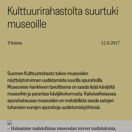
Kulttuurirahastolta suurtuki
SKR
museoille
Yleinen
12.9.2017
Suomen Kulttuurirahasto tukee museoiden
näyttelytoiminnan uudistamista suurilla apurahoilla.
Museovisio-hankkeen tavoitteena on saada lisää kävijöitä
museoihin ja parantaa kävijäkokemusta. Kaksivaiheisessa
apurahahaussa museoiden on mahdollista saada satojen
tuhansien eurojen apurahoja uudistumistyöhönsä.
–
Haluamme mahdollistaa museoalan toiveet uudistuksista,