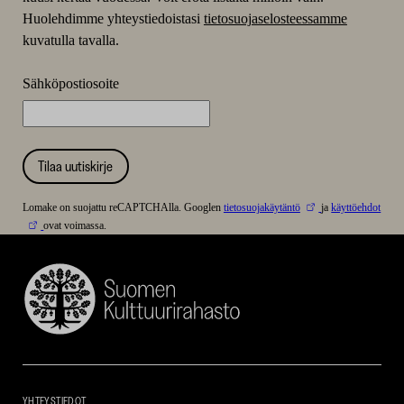
Huolehdimme yhteystiedoistasi
tietosuojaselosteessamme
kuvatulla tavalla.
Sähköpostiosoite
Tilaa uutiskirje
Lomake on suojattu reCAPTCHAlla. Googlen
tietosuojakäytäntö
ja
käyttöehdot
ovat voimassa.
Suomen
Kulttuurirahasto
–
SKR
YHTEYSTIEDOT