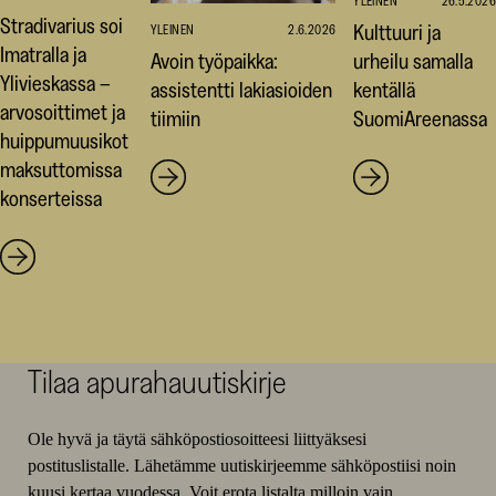
YLEINEN
26.5.2026
Stradivarius soi
Kulttuuri ja
YLEINEN
2.6.2026
Imatralla ja
Avoin työpaikka:
urheilu samalla
Ylivieskassa –
assistentti lakiasioiden
kentällä
arvosoittimet ja
tiimiin
SuomiAreenassa
huippumuusikot
maksuttomissa
konserteissa
Tilaa apurahauutiskirje
Ole hyvä ja täytä sähköpostiosoitteesi liittyäksesi
postituslistalle. Lähetämme uutiskirjeemme sähköpostiisi noin
kuusi kertaa vuodessa. Voit erota listalta milloin vain.