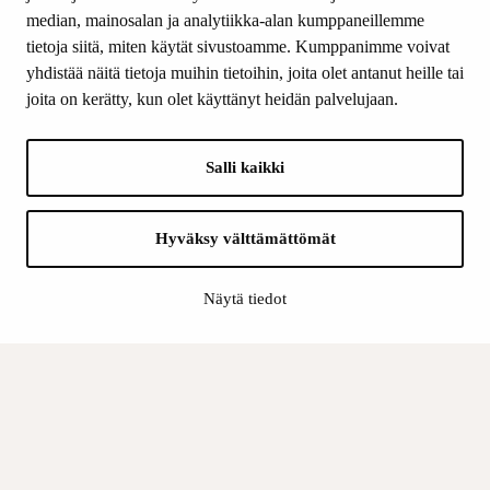
median, mainosalan ja analytiikka-alan kumppaneillemme
SEURAA MEITÄ
tietoja siitä, miten käytät sivustoamme. Kumppanimme voivat
Facebook
yhdistää näitä tietoja muihin tietoihin, joita olet antanut heille tai
Instagram
joita on kerätty, kun olet käyttänyt heidän palvelujaan.
Youtube
LinkedIn
Salli kaikki
INFO
Hyväksy välttämättömät
Suomen Kulttuurirahasto:
Laskutusosoite
Näytä tiedot
Tietosuoja
Kannatusyhdistys:
Laskutusosoite
Tietosuojaseloste
Sisäinen valvonta