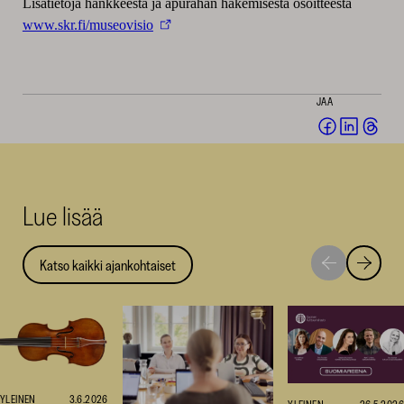
Lisätietoja hankkeesta ja apurahan hakemisesta osoitteesta
www.skr.fi/museovisio
JAA
Jaa
Jaa
Jaa
Facebookis
LinkedI
Thr
(avautuu
(avautu
(av
uuteen
uuteen
uut
Lue lisää
ikkunaan)
ikkunaa
ikk
Katso kaikki ajankohtaiset
Siirry
Siirry
seuraavaan
edellise
nostoon
nostoo
YLEINEN
3.6.2026