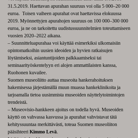
31.5.2019. Haettavan apurahan suuruus voi olla 5 000–20 000
euroa. Toisen vaiheen apurahat ovat haettavissa elokuussa
2019. Myönnettyjen apurahojen suuruus on 100 000–300 000
euroa, ja ne on tarkoitettu uudistussuunnitelmien toteuttamiseen
vuosien 2020–2022 aikana.
–
Suunnitteluapurahaa voi käyttää esimerkiksi ulkomaisiin
opintomatkoihin uusien ideoiden ja hyvien ratkaisujen
löytämiseksi, asiantuntijoiden palkkaamiseksi tai
seminaarityöskentelyyn eri alojen ammattilaisten kanssa,
Ruohonen kuvailee.
Suomen museoliitto auttaa museoita hankerahoituksen
hakemisessa järjestämällä muun muassa hankeklinikoita ja
tarjoamalla tietoa uusimmista museoiden näyttelytoimintojen
trendeistä.
–
Museovisio-hankkeen ajoitus on todella hyvä. Museoiden
käyttö on vahvassa kasvussa ja apurahat vahvistavat tätä
kehityssuuntaa merkittävästi, toteaa Suomen museoliiton
pääsihteeri
Kimmo Levä
.