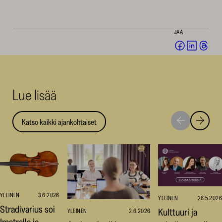
JAA
Jaa
Jaa
Jaa
Facebookis
LinkedI
Thr
(avautuu
(avautu
(av
uuteen
uuteen
uut
Lue lisää
ikkunaan)
ikkunaa
ikk
Katso kaikki ajankohtaiset
Siirry
Siirry
seuraavaan
edellise
nostoon
nostoo
YLEINEN
3.6.2026
YLEINEN
26.5.2026
Stradivarius soi
Kulttuuri ja
YLEINEN
2.6.2026