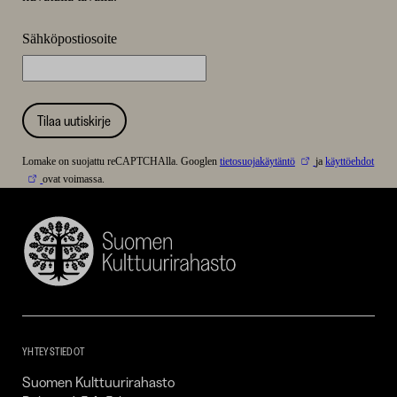
Sähköpostiosoite
Tilaa uutiskirje
Lomake on suojattu reCAPTCHAlla. Googlen
tietosuojakäytäntö
ja
käyttöehdot
ovat voimassa.
Suomen
Kulttuurirahasto
–
SKR
YHTEYSTIEDOT
Suomen Kulttuurirahasto