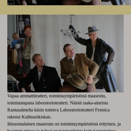
Vapaa ammattiteatteri, toimintaympäristönä maaseutu,
toimintatapana laboratorioteatteri. Näistä raaka-aineista
Rantasalmelta käsin toimiva Laboratorioteatteri Fennica
rakensi Kulttuurikiskan.
Itäsuomalainen maaseutu on toimintaympäristönä erityinen, ja
haasteet arjessa ja työssä ovat toisenlaisia kuin kaupungissa.