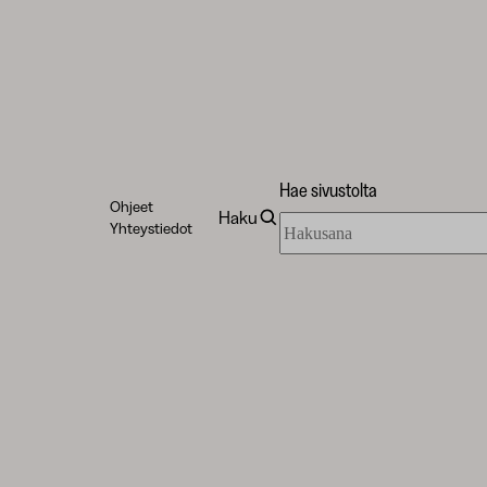
Hae sivustolta
Ohjeet
Haku
Hae
Yhteystiedot
sivustolta