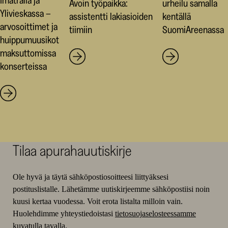
Imatralla ja
Avoin työpaikka:
urheilu samalla
Ylivieskassa –
assistentti lakiasioiden
kentällä
arvosoittimet ja
tiimiin
SuomiAreenassa
huippumuusikot
maksuttomissa
konserteissa
Tilaa apurahauutiskirje
Ole hyvä ja täytä sähköpostiosoitteesi liittyäksesi
postituslistalle. Lähetämme uutiskirjeemme sähköpostiisi noin
kuusi kertaa vuodessa. Voit erota listalta milloin vain.
Huolehdimme yhteystiedoistasi
tietosuojaselosteessamme
kuvatulla tavalla.