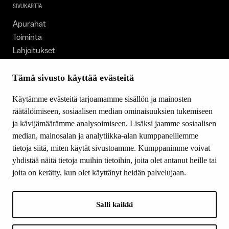
SIVUKARTTA
Apurahat
Toiminta
Lahjoitukset
Tietoa meistä
Ajankohtaista
Tämä sivusto käyttää evästeitä
Tiede & Taide
Käytämme evästeitä tarjoamamme sisällön ja mainosten
Yhteystiedot
räätälöimiseen, sosiaalisen median ominaisuuksien tukemiseen
ja kävijämäärämme analysoimiseen. Lisäksi jaamme sosiaalisen
median, mainosalan ja analytiikka-alan kumppaneillemme
SEURAA MEITÄ
tietoja siitä, miten käytät sivustoamme. Kumppanimme voivat
Facebook
yhdistää näitä tietoja muihin tietoihin, joita olet antanut heille tai
Instagram
joita on kerätty, kun olet käyttänyt heidän palvelujaan.
Youtube
LinkedIn
Salli kaikki