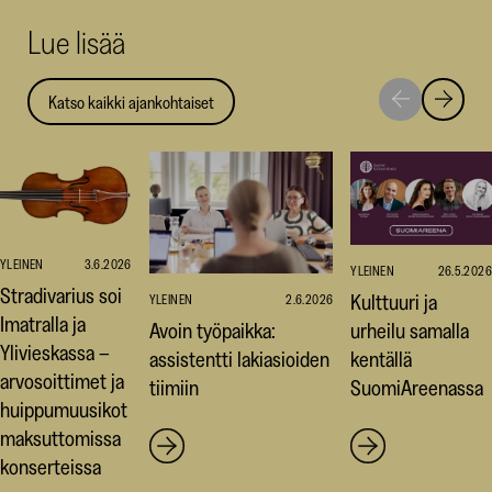
uuteen
uuteen
uut
Lue lisää
ikkunaan)
ikkunaa
ikk
Katso kaikki ajankohtaiset
Siirry
Siirry
seuraavaan
edellise
nostoon
nostoo
YLEINEN
3.6.2026
YLEINEN
26.5.2026
Stradivarius soi
Kulttuuri ja
YLEINEN
2.6.2026
Imatralla ja
Avoin työpaikka:
urheilu samalla
Ylivieskassa –
assistentti lakiasioiden
kentällä
arvosoittimet ja
tiimiin
SuomiAreenassa
huippumuusikot
maksuttomissa
konserteissa