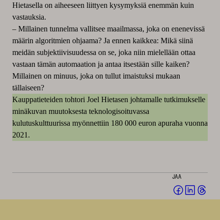
Hietasella on aiheeseen liittyen kysymyksiä enemmän kuin
vastauksia.
– Millainen tunnelma vallitsee maailmassa, joka on enenevissä
määrin algoritmien ohjaama? Ja ennen kaikkea: Mikä siinä
meidän subjektiivisuudessa on se, joka niin mielellään ottaa
vastaan tämän automaation ja antaa itsestään sille kaiken?
Millainen on minuus, joka on tullut imaistuksi mukaan
tällaiseen?
Kauppatieteiden tohtori Joel Hietasen johtamalle tutkimukselle
minäkuvan muutoksesta teknologisoituvassa
kulutuskulttuurissa myönnettiin 180 000 euron apuraha vuonna
2021.
JAA
Jaa
Jaa
Jaa
Facebookis
LinkedI
Thr
(avautuu
(avautu
(av