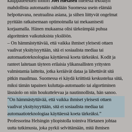
kauppatieteiden tohtori
Joel Hietasen
mielestä tekoälyn
mahdollista automaatio nähdään Suomessa usein elämää
helpottavana, neutraalina asiana, ja siihen liittyvät ongelmat
pyritään ratkaisemaan optimoimalla tai mekaanisesti
korjaamalla. Hänen mukaansa olisi tärkeämpää puhua
algoritmien vaikutuksista yksilöön.
– On hämmästyttävää, että vaikka ihmiset yleisesti ottaen
vaalivat yksityisyyttään, sitä ei sosiaalista mediaa tai
automaatioteknologiaa käyttäessä koeta tärkeäksi. Kodit ja
ranteet laitetaan täyteen erilaisia ylikansallisten yritysten
valmistamia laitteita, jotka keräävät dataa ja lähettävät sitä
pitkin maailmaa. Suomessa ei käydä kriittistä keskustelua siitä,
miksi tämän tapainen kuluttaja-automaatio tai algortiminen
läsnäolo on niin houkuttelevaa ja nautinnollista, hän sanoo.
”On hämmästyttävää, että vaikka ihmiset yleisesti ottaen
vaalivat yksityisyyttään, sitä ei sosiaalista mediaa tai
automaatioteknologiaa käyttäessä koeta tärkeäksi.”
Professorina Helsingin yliopistolla toimiva Hietanen johtaa
uutta tutkimusta, joka pyrkii selvittämään, mitä ihmisen