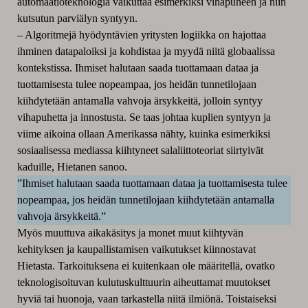
automaatioteknologia vaikuttaa esimerkiksi vihapuheen ja niin
kutsutun parviälyn syntyyn.
– Algoritmejä hyödyntävien yritysten logiikka on hajottaa
ihminen datapaloiksi ja kohdistaa ja myydä niitä globaalissa
kontekstissa. Ihmiset halutaan saada tuottamaan dataa ja
tuottamisesta tulee nopeampaa, jos heidän tunnetilojaan
kiihdytetään antamalla vahvoja ärsykkeitä, jolloin syntyy
vihapuhetta ja innostusta. Se taas johtaa kuplien syntyyn ja
viime aikoina ollaan Amerikassa nähty, kuinka esimerkiksi
sosiaalisessa mediassa kiihtyneet salaliittoteoriat siirtyivät
kaduille, Hietanen sanoo.
”Ihmiset halutaan saada tuottamaan dataa ja tuottamisesta tulee
nopeampaa, jos heidän tunnetilojaan kiihdytetään antamalla
vahvoja ärsykkeitä.”
Myös muuttuva aikakäsitys ja monet muut kiihtyvän
kehityksen ja kaupallistamisen vaikutukset kiinnostavat
Hietasta. Tarkoituksena ei kuitenkaan ole määritellä, ovatko
teknologisoituvan kulutuskulttuurin aiheuttamat muutokset
hyviä tai huonoja, vaan tarkastella niitä ilmiönä. Toistaiseksi