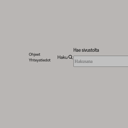
Hae sivustolta
Ohjeet
Haku
Hae
Yhteystiedot
sivustolta