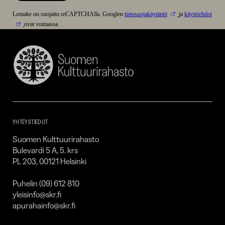
Lomake on suojattu reCAPTCHAlla. Googlen
tietosuojakäytäntö
ja
käyttöehdot
ovat voimassa.
Suomen
Kulttuurirahasto
–
SKR
YHTEYSTIEDOT
Suomen Kulttuurirahasto
Bulevardi 5 A, 5. krs
PL 203, 00121 Helsinki
Puhelin (09) 612 810
yleisinfo@skr.fi
apurahainfo@skr.fi