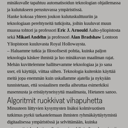
minäkuvalle tapahtuu automatisoidun teknologian ohjailemassa
ja kulutukseen perustuvassa ympäristössä.
Hanke kokoaa yhteen joukon kulutuskulttuuriin ja
teknologiaan perehtyneitä tutkijoita, joihin kuuluvat muun
muassa tohtori ja professori
Eric J. Arnould
Aalto-yliopistosta
sekä
Mikael And
é
hn
ja professori
Alan Bradshaw
Lontoon
Yliopistoon kuuluvasta
Royal Holloway
sta.
– Haluamme tutkia ja filosofisesti pohtia, kuinka paljon
teknologia käskee ihmistä ja luo minäkuvan maailman rajat.
Mehän kuvittelemme hallitsevamme teknologiaa ja jo sana
user, eli käyttäjä, viittaa siihen. Teknologia kuitenkin käyttää
meitä jopa enemmän kuin uskallamme ajatella ja nykyään
tunnistetaan, että sosiaalinen media aiheuttaa esimerkiksi
masennusta ja eristäytyneisyyttä maailmasta, Hietanen sanoo.
Algoritmit ruokkivat vihapuhetta
Minuuteen liittyvien kysymysten lisäksi kolmivuotisen
tutkimus pyrkii tarkastelemaan ihmisten ryhmäkäyttäytymistä
digitaalisessa ympäristössä ja selvittämään, kuinka