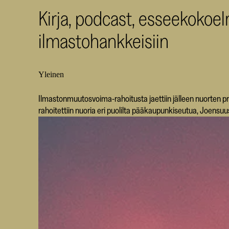
Kirja, podcast, esseekokoe
ilmastohankkeisiin
Yleinen
Ilmastonmuutosvoima-rahoitusta jaettiin jälleen nuorten pr
rahoitettiin nuoria eri puolilta pääkaupunkiseutua, Joensu