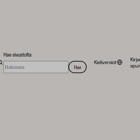
Hae sivustolta
Kirj
Kieliversiot
Hae
apur
Hae
sivustolta