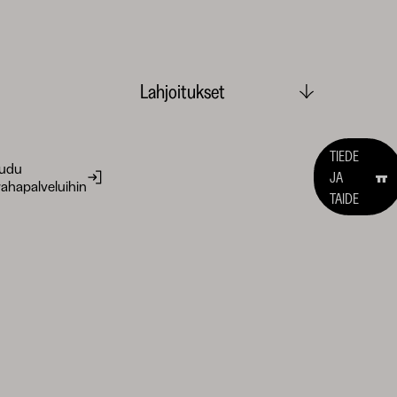
Lahjoitukset
TIEDE
audu
JA
ahapalveluihin
TAIDE