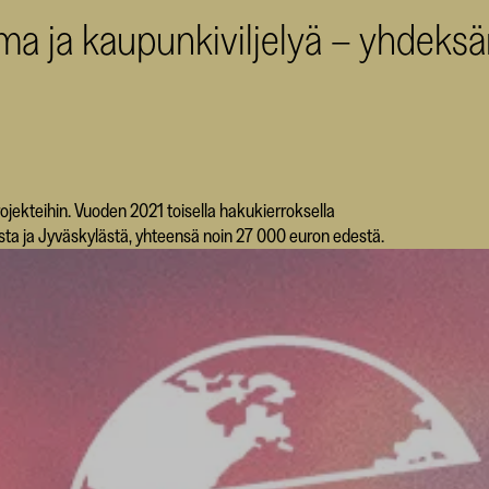
lma ja kaupunkiviljelyä – yhdeks
ojekteihin. Vuoden 2021 toisella hakukierroksella
usta ja Jyväskylästä, yhteensä noin 27 000 euron edestä.