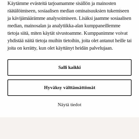
Käytämme evästeitä tarjoamamme sisällön ja mainosten
Yhteystiedot
räätälöimiseen, sosiaalisen median ominaisuuksien tukemiseen
ja kävijämäärämme analysoimiseen. Lisäksi jaamme sosiaalisen
median, mainosalan ja analytiikka-alan kumppaneillemme
SEURAA MEITÄ
tietoja siitä, miten käytät sivustoamme. Kumppanimme voivat
Facebook
yhdistää näitä tietoja muihin tietoihin, joita olet antanut heille tai
Instagram
joita on kerätty, kun olet käyttänyt heidän palvelujaan.
Youtube
LinkedIn
Salli kaikki
INFO
Hyväksy välttämättömät
Suomen Kulttuurirahasto:
Laskutusosoite
Näytä tiedot
Tietosuoja
Kannatusyhdistys:
Laskutusosoite
Tietosuojaseloste