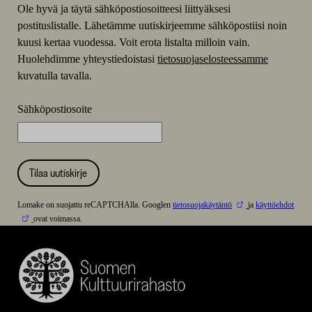
Ole hyvä ja täytä sähköpostiosoitteesi liittyäksesi
postituslistalle. Lähetämme uutiskirjeemme sähköpostiisi noin
kuusi kertaa vuodessa. Voit erota listalta milloin vain.
Huolehdimme yhteystiedoistasi
tietosuojaselosteessamme
kuvatulla tavalla.
Sähköpostiosoite
Tilaa uutiskirje
Lomake on suojattu reCAPTCHAlla. Googlen
tietosuojakäytäntö
ja
käyttöehdot
ovat voimassa.
Suomen
Kulttuurirahasto