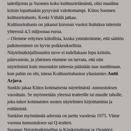
taiteilijoista ja Suomen koko kulttuurielämästä, olisi maailma
kriisin loputtuakin pysyvästi valottomampi. Kiitos Suomen
kulttuurirahasto, Keski-Vähälä jatkaa.
Kulttuurirahasto on jakanut koronan vuoksi lisätukea taiteisiin
yhteensä 4,5 miljoonaa euroa.
– Olemme erityisen kiitollisia, koska ymmärrämme, että säätiön
palkitseminen on hyvin poikkeuksellista.
Näytelmäkirjallisuuden tarve ei todellakaan lopu kriisiin,
päinvastoin, ja yhteinen etumme on turvata, että niin
näytelmistä kuin muustakin taiteesta päästään taas nauttimaan,
kun pahin on ohi, toteaa Kulttuurirahaston yliasiamies
Antti
Arjava
.
Sunklo
jakaa Kiitos kotimaisesta näytelmästä -tunnustuksen
vuosittain. Se myönnetään yleensä teatterille tai muulle taholle,
joka tukee kotimaisten uusien näytelmien kirjoittamista ja
esittämistä.
Sunklon myöntämää adressia on jaettu vuodesta 1975. Viime
vuonna
tunnustuksen sai Q-teatteri.
Suomen Näytelmäkirjailijat ja Käsikirjoittajat
ry (
Sunklo
)