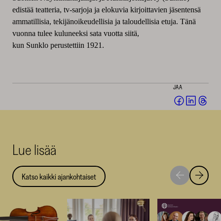
edistää teatteria, tv-sarjoja ja elokuvia kirjoittavien jäsentensä
ammatillisia, tekijänoikeudellisia ja taloudellisia etuja.
Tänä
vuonna tulee kuluneeksi sata vuotta siitä,
kun
Sunklo
perustettiin 1921.
JAA
Jaa
Jaa
Jaa
Facebookis
LinkedI
Thr
(avautuu
(avautu
(av
uuteen
uuteen
uut
Lue lisää
ikkunaan)
ikkunaa
ikk
Katso kaikki ajankohtaiset
Siirry
Siirry
seuraavaan
edellise
nostoon
nostoo