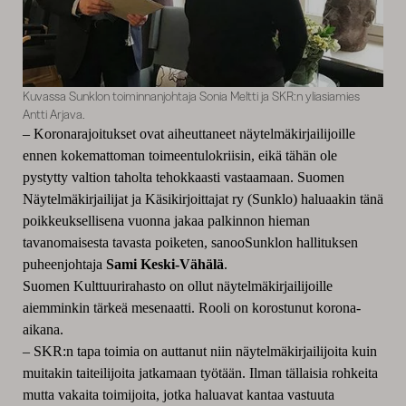
Kuvassa Sunklon toiminnanjohtaja Sonia Meltti ja SKR:n yliasiamies
Antti Arjava.
– Koronarajoitukset ovat aiheuttaneet näytelmäkirjailijoille
ennen kokemattoman toimeentulokriisin, eikä tähän ole
pystytty valtion taholta tehokkaasti vastaamaan.
Suomen
Näytelmäkirjailijat ja Käsikirjoittajat ry (Sunklo) haluaakin tänä
poikkeuksellisena vuonna jakaa palkinnon hieman
tavanomaisesta tavasta poiketen, sanoo
Sunklon
hallituksen
puheenjohtaja
Sami Keski-Vähälä
.
Suomen Kulttuurirahasto on ollut näytelmäkirjailijoille
aiemminkin tärkeä mesenaatti. Rooli on korostunut korona-
aikana.
–
SKR:n
tapa toimia on auttanut niin näytelmäkirjailijoita kuin
muitakin taiteilijoita jatkamaan työtään. Ilman tällaisia rohkeita
mutta vakaita toimijoita, jotka haluavat kantaa vastuuta