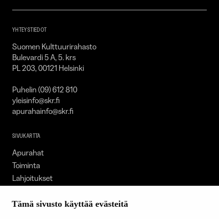
–
SKR
YHTEYSTIEDOT
Suomen Kulttuurirahasto
Bulevardi 5 A, 5. krs
PL 203, 00121 Helsinki
Puhelin (09) 612 810
yleisinfo@skr.fi
apurahainfo@skr.fi
SIVUKARTTA
Apurahat
Toiminta
Lahjoitukset
Tietoa meistä
Ajankohtaista
Tämä sivusto käyttää evästeitä
Tiede & Taide