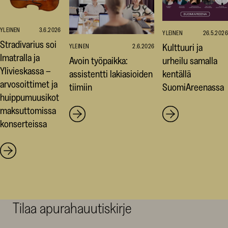
YLEINEN
3.6.2026
YLEINEN
26.5.2026
Stradivarius soi
Kulttuuri ja
YLEINEN
2.6.2026
Imatralla ja
Avoin työpaikka:
urheilu samalla
Ylivieskassa –
assistentti lakiasioiden
kentällä
arvosoittimet ja
tiimiin
SuomiAreenassa
huippumuusikot
maksuttomissa
konserteissa
Tilaa apurahauutiskirje