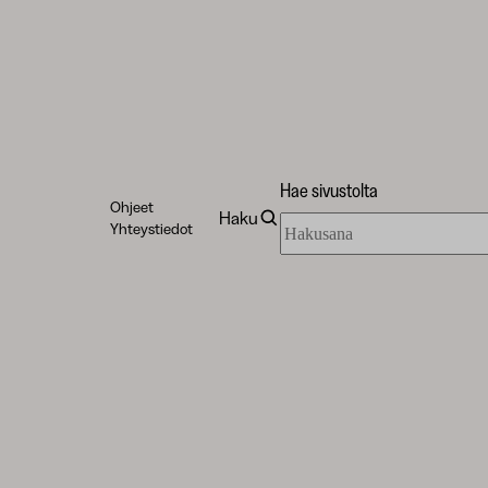
Hae sivustolta
Ohjeet
Haku
Hae
Yhteystiedot
sivustolta