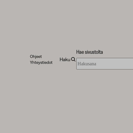
Hae sivustolta
Ohjeet
Haku
Hae
Yhteystiedot
sivustolta