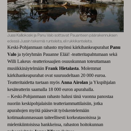
Jussi Kalliokoski ja Panu Valo soittavat Pauanteen päärakennuksen
edessä Jussin tekemiä runteleita, eli rukkikanteleita.
Keski-Pohjanmaan rahasto myönsi kärkihankeapurahat
Panu
Valo
ja työryhmän Pauanne Elää! -teatteritapahtumaan sekä
Willi Lakeus -teatteriosaajien osuuskunnan toteuttamaan
musiikkinäytelmään
Frank Hietalasta
. Molemmat
kärkihankeapurahat ovat suuruudeltaan 20 000 euroa.
Teatteritaidetta tuetaan myös
Anna Airolan
ja Ykspihjalan
kesäteatterin saamalla 18 000 euron apurahalla.
– Keski-Pohjanmaan rahasto halusi tänä vuonna panostaa
nuoriin keskipohjalaisiin teatteriammattilaisiin, jotka
apurahojen myötä pääsevät työskentelemään
kotimaakunnassaan taiteellisesti korkeatasoisissa ja
mielenkiintoisissa hankkeissa, rahaston hoitokunnan