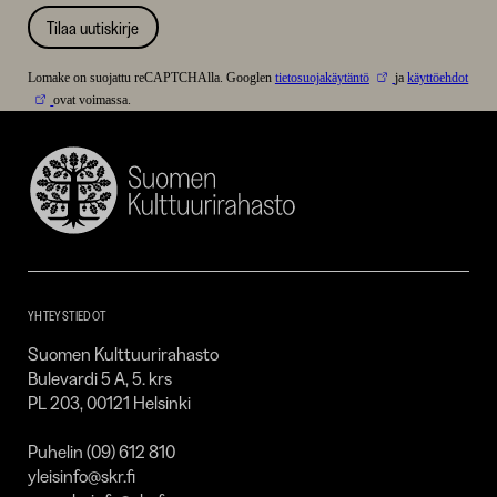
Tilaa uutiskirje
Lomake on suojattu reCAPTCHAlla. Googlen
tietosuojakäytäntö
ja
käyttöehdot
ovat voimassa.
Suomen
Kulttuurirahasto
–
SKR
YHTEYSTIEDOT
Suomen Kulttuurirahasto
Bulevardi 5 A, 5. krs
PL 203, 00121 Helsinki
Puhelin (09) 612 810
yleisinfo@skr.fi