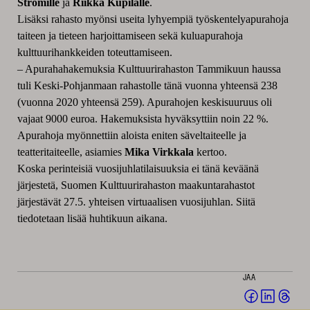
Strömille
ja
Riikka Kupilalle
.
Lisäksi rahasto myönsi useita lyhyempiä työskentelyapurahoja
taiteen ja tieteen harjoittamiseen sekä kuluapurahoja
kulttuurihankkeiden toteuttamiseen.
– Apurahahakemuksia Kulttuurirahaston Tammikuun haussa
tuli Keski-Pohjanmaan rahastolle tänä vuonna yhteensä 238
(vuonna 2020 yhteensä 259). Apurahojen keskisuuruus oli
vajaat 9000 euroa. Hakemuksista hyväksyttiin noin 22 %.
Apurahoja myönnettiin aloista eniten säveltaiteelle ja
teatteritaiteelle, asiamies
Mika Virkkala
kertoo.
Koska perinteisiä vuosijuhlatilaisuuksia ei tänä keväänä
järjestetä, Suomen Kulttuurirahaston maakuntarahastot
järjestävät 27.5. yhteisen virtuaalisen vuosijuhlan. Siitä
tiedotetaan lisää huhtikuun aikana.
JAA
Jaa
Jaa
Jaa