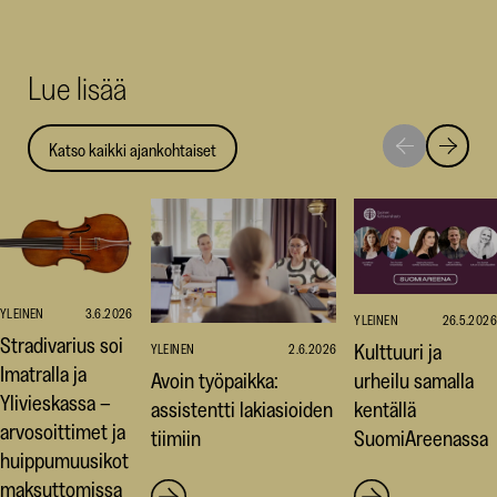
Facebookis
LinkedI
Thr
(avautuu
(avautu
(av
uuteen
uuteen
uut
Lue lisää
ikkunaan)
ikkunaa
ikk
Katso kaikki ajankohtaiset
Siirry
Siirry
seuraavaan
edellise
nostoon
nostoo
YLEINEN
3.6.2026
YLEINEN
26.5.2026
Stradivarius soi
Kulttuuri ja
YLEINEN
2.6.2026
Imatralla ja
Avoin työpaikka:
urheilu samalla
Ylivieskassa –
assistentti lakiasioiden
kentällä
arvosoittimet ja
tiimiin
SuomiAreenassa
huippumuusikot
maksuttomissa