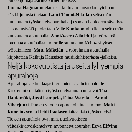
puheenjohtaja
Janne Ylinen
iloitsee.
Lucina Hagmanin
elämästä kertovan musiikkinäytelmän
käsikirjoitusta tuetaan
Lauri Tuomi-Nikulan
seitsemän
kuukauden työskentelyapurahalla ja saman hankkeen sävellys-
ja sovitustyötä puolestaan
Ville Kankaan
niin ikään seitsemän
kuukauden apurahalla.
Anni-Veera Aitolehti
ja
työryhmä
toteuttaa apurahallaan nuorille suunnatun Keho-esityksen
työpajoineen.
Matti Mäkelän
ja työryhmän apurahalla
kirjoitetaan Kaikuja Kaustisen musiikkihistoriasta -julkaisu.
Neljä kokovuotista ja useita lyhyempiä
apurahoja
Apurahoja jaettiin laajasti eri taiteen- ja tieteenaloille.
Kokovuotisen taiteen työskentelyapurahan saivat
Tua
Hautamäki, Jussi Lampela, Elina Warsta
ja
Annuli
Viherjuuri
. Puolen vuoden apurahoin tuetaan mm.
Matti
Kuneliuksen
ja
Heidi Paalasen
taiteellista työskentelyä.
Tieteen apurahoja ovat mm. puolivuotiseen
väitöskirjatyöskentelyyn myönnetyt apurahat
Eeva Elfving