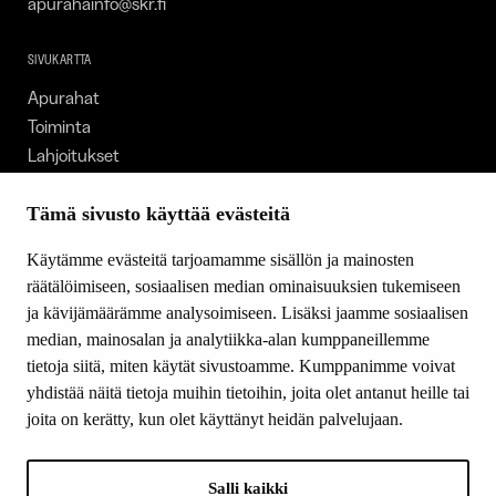
apurahainfo@skr.fi
SIVUKARTTA
Apurahat
Toiminta
Lahjoitukset
Tietoa meistä
Ajankohtaista
Tämä sivusto käyttää evästeitä
Tiede & Taide
Käytämme evästeitä tarjoamamme sisällön ja mainosten
Yhteystiedot
räätälöimiseen, sosiaalisen median ominaisuuksien tukemiseen
ja kävijämäärämme analysoimiseen. Lisäksi jaamme sosiaalisen
median, mainosalan ja analytiikka-alan kumppaneillemme
SEURAA MEITÄ
tietoja siitä, miten käytät sivustoamme. Kumppanimme voivat
Facebook
yhdistää näitä tietoja muihin tietoihin, joita olet antanut heille tai
Instagram
joita on kerätty, kun olet käyttänyt heidän palvelujaan.
Youtube
LinkedIn
Salli kaikki