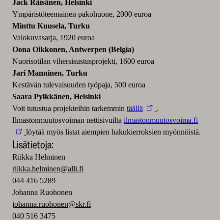
Jack Räisänen, Helsinki
Ympäristöteemainen pakohuone, 2000 euroa
Minttu Kuusela, Turku
Valokuvasarja, 1920 euroa
Oona Oikkonen, Antwerpen (Belgia)
Nuorisotilan vihersisustusprojekti, 1600 euroa
Jari Manninen, Turku
Kestävän tulevaisuuden työpaja, 500 euroa
Saara Pylkkänen, Helsinki
Voit tutustua projekteihin tarkemmin
täällä
.
Ilmastonmuutosvoiman nettisivuilta
ilmastonmuutosvoima.fi
löytää myös listat aiempien hakukierroksien myönnöistä.
Lisätietoja:
Riikka Helminen
riikka.helminen@alli.fi
044 416 5289
Johanna Ruohonen
johanna.ruohonen@skr.fi
040 516 3475