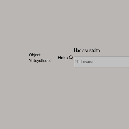
Hae sivustolta
Ohjeet
Haku
Hae
Yhteystiedot
sivustolta