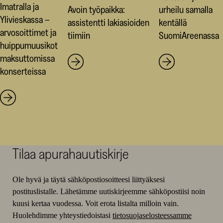
Imatralla ja
Avoin työpaikka:
urheilu samalla
Ylivieskassa –
assistentti lakiasioiden
kentällä
arvosoittimet ja
tiimiin
SuomiAreenassa
huippumuusikot
maksuttomissa
konserteissa
Tilaa apurahauutiskirje
Ole hyvä ja täytä sähköpostiosoitteesi liittyäksesi
postituslistalle. Lähetämme uutiskirjeemme sähköpostiisi noin
kuusi kertaa vuodessa. Voit erota listalta milloin vain.
Huolehdimme yhteystiedoistasi
tietosuojaselosteessamme