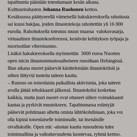
tapahtumia päästään toteuttamaan kesän aikana,
Kulttuurirahaston
Johanna Ruohonen
kertoo.
Kesäkuussa päättyneellä viimeisellä hakukierroksella rahoitusta
sai kuusi hakijaa, joiden ilmastotekoja rahoitettiin yli 16 000
eurolla. Rahoituksella toteutuu muun muassa valokuvasarja,
virtuaalinen ilmastokonferenssi, kestävän kehityksen työpaja ja
nuorisotilan vihersisustus.
Lisäksi hakukierroksella myönnettiin 3000 euroa Nuorten
open micin ilmastonmuutosaiheiseen runoiltaan Helsingissä.
Illan aikana nuoret pääsevät käsittelemään ilmastokriisiä ja
siihen liittyviä tunteita taiteen kautta.
–
Runous on toisenlaista paikallista aktivismia, joka taiteen
avulla jättää tehokkaasti jälkensä. Ilmastokriisi koskettaa
kaikkia, mutta juuri nuoret ovat ottaneet siihen voimakkaasti
kantaa ja pyrkivät muutokseen. Tapahtumassa esiintyjät
pääsevät pohtimaan aihetta omista lähtökohdistaan, joka voi
olla kipinä toisenlaiselle toiminnalle, tai itsenäisille
oivalluksille. Open mic -alustan kautta runoudesta tulee
toiminnallista ja vaikuttavuudesta luontevaa, ryhmä kertoo.