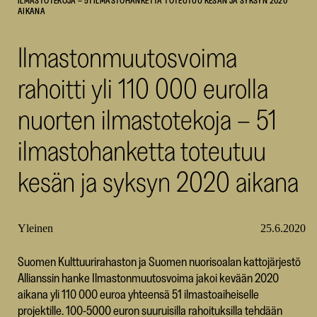
ILMASTOTEKOJA – 51 ILMASTOHANKETTA TOTEUTUU KESÄN JA SYKSYN 2020
AIKANA
SKR
Ilmastonmuutosvoima
rahoitti yli 110 000 eurolla
nuorten ilmastotekoja – 51
ilmastohanketta toteutuu
kesän ja syksyn 2020 aikana
Yleinen
25.6.2020
Suomen Kulttuurirahaston ja Suomen nuorisoalan kattojärjestö
Allianssin hanke Ilmastonmuutosvoima jakoi kevään 2020
aikana yli 110 000 euroa yhteensä 51 ilmastoaiheiselle
projektille. 100-5000 euron suuruisilla rahoituksilla tehdään