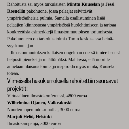
Rahoitusta sai myös turkulaisten
Minttu Kuuselan
ja
Jessi
Rosnellin
pakohuone, jossa pelaajat selvittävät
ympäristöaiheisia pulmia. Samalla osallistuminen lisää
pelaajien kiinnostusta ympäristöstä huolehtimiseen ja tarjoaa
konkreettisia esimerkkejä ilmastonmuutoksen torjumisesta.
Pakohuoneen on tarkoitus toimia Turun keskustassa heinä-
syyskuun ajan.
–
Ilmastonmuutoksen kaltaisen ongelman edessä tuntee itsensä
helposti pieneksi ja mitättömäksi. Mahtavaa, että nuorille
annetaan tilaisuus toimia ja inspiroida myös muita, Kuusela
toteaa.
Viimeisellä hakukierroksella rahoitettiin seuraavat
projektit:
Virtuaalinen ilmastokonferenssi, 4800 euroa
Wilhelmina Ojanen, Valkeakoski
Nuorten open mic -runoilta, 3000 euroa
Marjuli Heliö, Helsinki
Ilmastokampanja, 3000 euroa