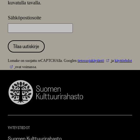
kuvatulla tavalla.
Sähköpostiosoite
Tilaa uutiskirje
Lomake on suojattu reCAPTCHAlla. Googlen
tietosuojakäytäntö
ja
käyttöehdot
ovat voimassa.
Suomen
Kulttuurirahasto
–
SKR
YHTEYSTIEDOT
Suomen Kulttuurirahasto