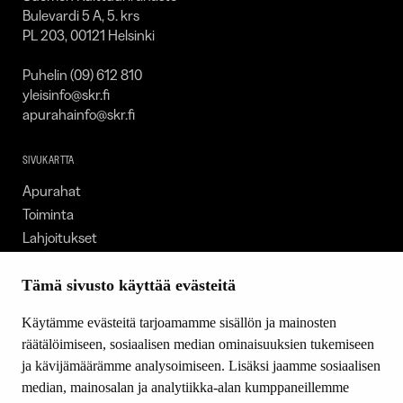
Bulevardi 5 A, 5. krs
PL 203, 00121 Helsinki
Puhelin (09) 612 810
yleisinfo@skr.fi
apurahainfo@skr.fi
SIVUKARTTA
Apurahat
Toiminta
Lahjoitukset
Tietoa meistä
Ajankohtaista
Tämä sivusto käyttää evästeitä
Tiede & Taide
Käytämme evästeitä tarjoamamme sisällön ja mainosten
Yhteystiedot
räätälöimiseen, sosiaalisen median ominaisuuksien tukemiseen
ja kävijämäärämme analysoimiseen. Lisäksi jaamme sosiaalisen
median, mainosalan ja analytiikka-alan kumppaneillemme
SEURAA MEITÄ