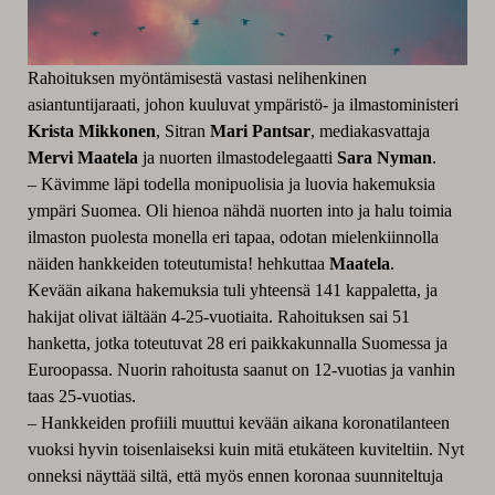
Rahoituksen myöntämisestä vastasi nelihenkinen
asiantuntijaraati, johon kuuluvat ympäristö- ja ilmastoministeri
Krista
Mikkonen
, Sitran
Mari Pantsar
, mediakasvattaja
Mervi Maatela
ja nuorten ilmastodelegaatti
Sara Nyman
.
–
Kävimme läpi todella monipuolisia ja luovia hakemuksia
ympäri Suomea. Oli hienoa nähdä nuorten into ja halu toimia
ilmaston puolesta monella eri tapaa, odotan mielenkiinnolla
näiden hankkeiden toteutumista! hehkuttaa
Maatela
.
Kevään aikana hakemuksia tuli yhteensä 141 kappaletta, ja
hakijat olivat iältään 4-25-vuotiaita. Rahoituksen sai 51
hanketta, jotka toteutuvat 28 eri paikkakunnalla Suomessa ja
Euroopassa. Nuorin rahoitusta saanut on 12-vuotias ja vanhin
taas 25-vuotias.
–
Hankkeiden profiili muuttui kevään aikana koronatilanteen
vuoksi hyvin toisenlaiseksi kuin mitä etukäteen kuviteltiin. Nyt
onneksi näyttää siltä, että myös ennen koronaa suunniteltuja