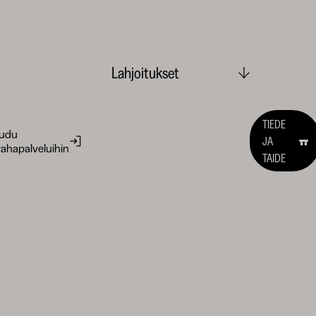
Lahjoitukset
TIEDE
audu
JA
ahapalveluihin
TAIDE