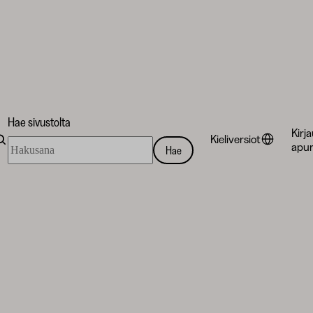
Hae sivustolta
Kirj
Kieliversiot
Hae
apur
Hae
sivustolta