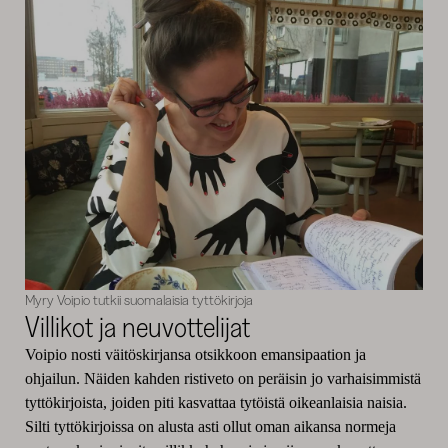
Myry Voipio tutkii suomalaisia tyttökirjoja
Villikot ja neuvottelijat
Voipio nosti väitöskirjansa otsikkoon emansipaation ja
ohjailun. Näiden kahden ristiveto on peräisin jo varhaisimmistä
tyttökirjoista, joiden piti kasvattaa tytöistä oikeanlaisia naisia.
Silti tyttökirjoissa on alusta asti ollut oman aikansa normeja