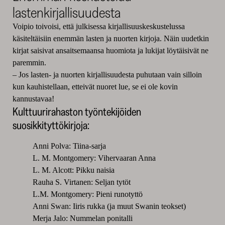
lastenkirjallisuudesta
Voipio toivoisi, että julkisessa kirjallisuuskeskustelussa
käsiteltäisiin enemmän lasten ja nuorten kirjoja. Näin uudetkin
kirjat saisivat ansaitsemaansa huomiota ja lukijat löytäisivät ne
paremmin.
– Jos lasten- ja nuorten kirjallisuudesta puhutaan vain silloin
kun kauhistellaan, etteivät nuoret lue, se ei ole kovin
kannustavaa!
Kulttuurirahaston työntekijöiden
suosikkityttökirjoja:
Anni Polva: Tiina-sarja
L. M. Montgomery: Vihervaaran Anna
L. M. Alcott: Pikku naisia
Rauha S. Virtanen: Seljan tytöt
L.M. Montgomery: Pieni runotyttö
Anni Swan: Iiris rukka (ja muut Swanin teokset)
Merja Jalo: Nummelan ponitalli