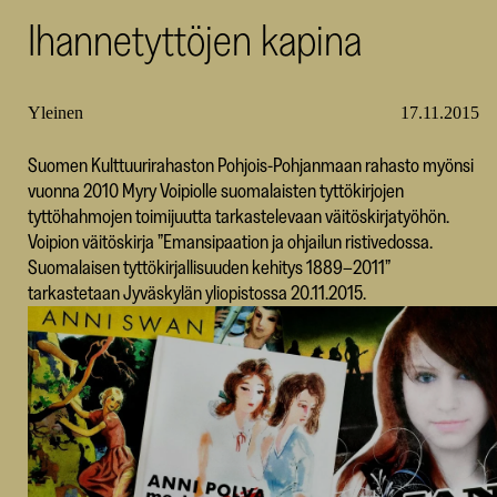
Ihannetyttöjen kapina
SKR
Yleinen
17.11.2015
Suomen Kulttuurirahaston Pohjois-Pohjanmaan rahasto myönsi
vuonna 2010 Myry Voipiolle suomalaisten tyttökirjojen
tyttöhahmojen toimijuutta tarkastelevaan väitöskirjatyöhön.
Voipion väitöskirja ”Emansipaation ja ohjailun ristivedossa.
Suomalaisen tyttökirjallisuuden kehitys 1889–2011”
tarkastetaan Jyväskylän yliopistossa 20.11.2015.