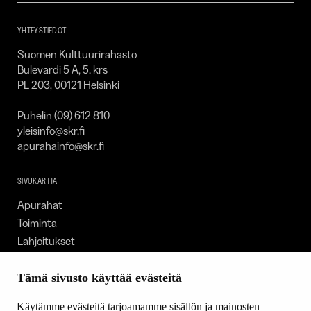
SKR
YHTEYSTIEDOT
Suomen Kulttuurirahasto
Bulevardi 5 A, 5. krs
PL 203, 00121 Helsinki
Puhelin (09) 612 810
yleisinfo@skr.fi
apurahainfo@skr.fi
SIVUKARTTA
Apurahat
Toiminta
Lahjoitukset
Tietoa meistä
Ajankohtaista
Tämä sivusto käyttää evästeitä
Tiede & Taide
Käytämme evästeitä tarjoamamme sisällön ja mainosten