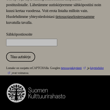
postituslistalle. Lähetämme uutiskirjeemme sähköpostiisi noin
kuusi kertaa vuodessa. Voit erota listalta milloin vain.
Huolehdimme yhteystiedoistasi
tietosuojaselosteessamme
kuvatulla tavalla.
Sähköpostiosoite
Tilaa uutiskirje
Lomake on suojattu reCAPTCHAlla. Googlen
tietosuojakäytäntö
ja
käyttöehdot
ovat voimassa.
Suomen
Kulttuurirahasto
–