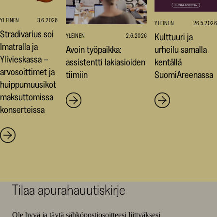
YLEINEN
3.6.2026
YLEINEN
26.5.2026
Stradivarius soi
Kulttuuri ja
YLEINEN
2.6.2026
Imatralla ja
Avoin työpaikka:
urheilu samalla
Ylivieskassa –
assistentti lakiasioiden
kentällä
arvosoittimet ja
tiimiin
SuomiAreenassa
huippumuusikot
maksuttomissa
konserteissa
Tilaa apurahauutiskirje
Ole hyvä ja täytä sähköpostiosoitteesi liittyäksesi