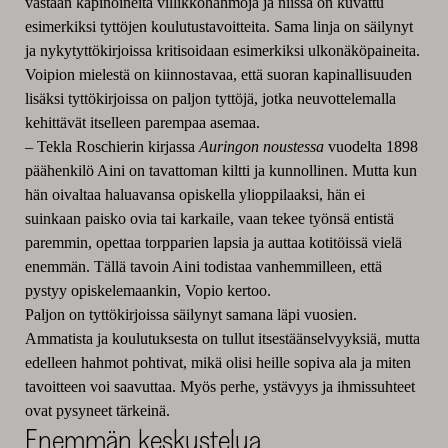
vastaan kapinoineita villikkohahmoja ja niissa on kuvattu
esimerkiksi tyttöjen koulutustavoitteita. Sama linja on säilynyt
ja nykytyttökirjoissa kritisoidaan esimerkiksi ulkonäköpaineita.
Voipion mielestä on kiinnostavaa, että suoran kapinallisuuden
lisäksi tyttökirjoissa on paljon tyttöjä, jotka neuvottelemalla
kehittävät itselleen parempaa asemaa.
– Tekla Roschierin kirjassa
Auringon noustessa
vuodelta 1898
päähenkilö Aini on tavattoman kiltti ja kunnollinen. Mutta kun
hän oivaltaa haluavansa opiskella ylioppilaaksi, hän ei
suinkaan paisko ovia tai karkaile, vaan tekee työnsä entistä
paremmin, opettaa torpparien lapsia ja auttaa kotitöissä vielä
enemmän. Tällä tavoin Aini todistaa vanhemmilleen, että
pystyy opiskelemaankin, Vopio kertoo.
Paljon on tyttökirjoissa säilynyt samana läpi vuosien.
Ammatista ja koulutuksesta on tullut itsestäänselvyyksiä, mutta
edelleen hahmot pohtivat, mikä olisi heille sopiva ala ja miten
tavoitteen voi saavuttaa. Myös perhe, ystävyys ja ihmissuhteet
ovat pysyneet tärkeinä.
Enemmän keskustelua