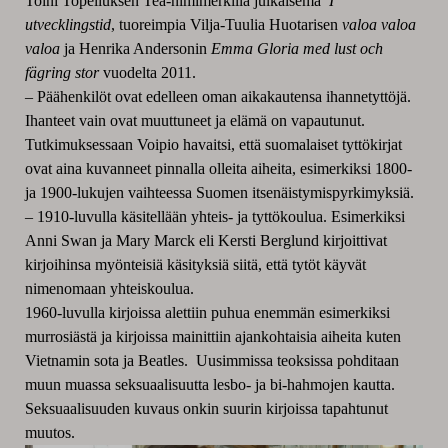
Toini Topeliuksen Tea-nimimerkillä julkaisema
I
utvecklingstid
, tuoreimpia Vilja-Tuulia Huotarisen
valoa valoa
valoa
ja Henrika Andersonin
Emma Gloria med lust och
fägring stor
vuodelta 2011.
– Päähenkilöt ovat edelleen oman aikakautensa ihannetyttöjä.
Ihanteet vain ovat muuttuneet ja elämä on vapautunut.
Tutkimuksessaan Voipio havaitsi, että suomalaiset tyttökirjat
ovat aina kuvanneet pinnalla olleita aiheita, esimerkiksi 1800-
ja 1900-lukujen vaihteessa Suomen itsenäistymispyrkimyksiä.
– 1910-luvulla käsitellään yhteis- ja tyttökoulua. Esimerkiksi
Anni Swan ja Mary Marck eli Kersti Berglund kirjoittivat
kirjoihinsa myönteisiä käsityksiä siitä, että tytöt käyvät
nimenomaan yhteiskoulua.
1960-luvulla kirjoissa alettiin puhua enemmän esimerkiksi
murrosiästä ja kirjoissa mainittiin ajankohtaisia aiheita kuten
Vietnamin sota ja Beatles. Uusimmissa teoksissa pohditaan
muun muassa seksuaalisuutta lesbo- ja bi-hahmojen kautta.
Seksuaalisuuden kuvaus onkin suurin kirjoissa tapahtunut
muutos.