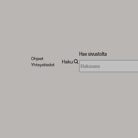
Hae sivustolta
Ohjeet
Haku
Hae
Yhteystiedot
sivustolta