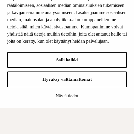
Yhteystiedot
räätälöimiseen, sosiaalisen median ominaisuuksien tukemiseen
ja kävijämäärämme analysoimiseen. Lisäksi jaamme sosiaalisen
median, mainosalan ja analytiikka-alan kumppaneillemme
SEURAA MEITÄ
tietoja siitä, miten käytät sivustoamme. Kumppanimme voivat
Facebook
yhdistää näitä tietoja muihin tietoihin, joita olet antanut heille tai
Instagram
joita on kerätty, kun olet käyttänyt heidän palvelujaan.
Youtube
LinkedIn
Salli kaikki
INFO
Hyväksy välttämättömät
Suomen Kulttuurirahasto:
Laskutusosoite
Näytä tiedot
Tietosuoja
Kannatusyhdistys:
Laskutusosoite
Tietosuojaseloste