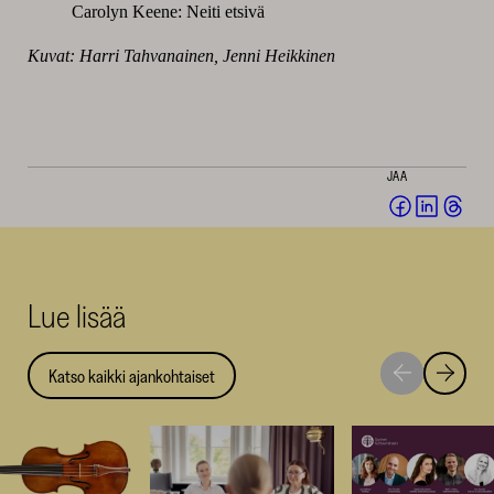
Carolyn Keene: Neiti etsivä
Kuvat: Harri Tahvanainen, Jenni Heikkinen
JAA
Jaa
Jaa
Jaa
Facebookis
LinkedI
Thr
(avautuu
(avautu
(av
uuteen
uuteen
uut
Lue lisää
ikkunaan)
ikkunaa
ikk
Katso kaikki ajankohtaiset
Siirry
Siirry
seuraavaan
edellise
nostoon
nostoo