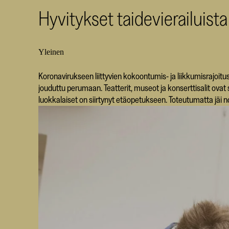
Hyvitykset taidevierailuist
Yleinen
Koronavirukseen liittyvien kokoontumis- ja liikkumisrajoitu
jouduttu perumaan. Teatterit, museot ja konserttisalit ovat 
luokkalaiset on siirtynyt etäopetukseen. Toteutumatta jäi 