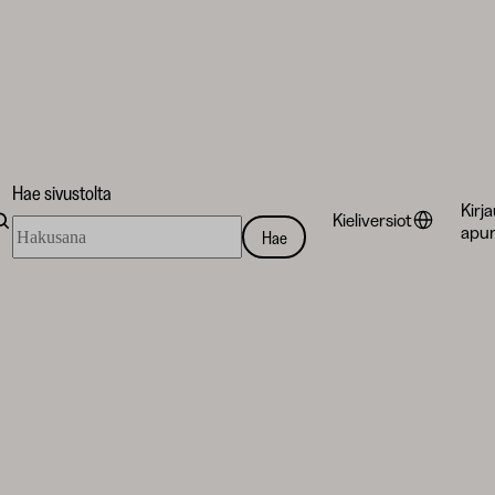
Hae sivustolta
Kirj
Kieliversiot
Hae
apur
Hae
sivustolta