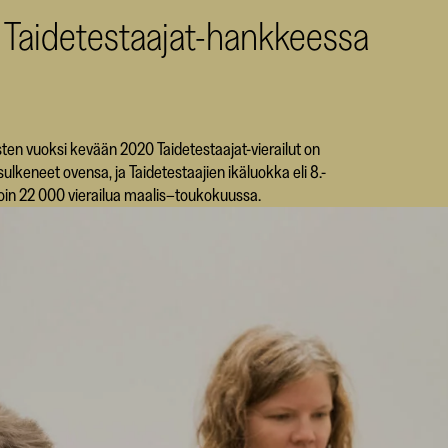
a Taidetestaajat-hankkeessa
sten vuoksi kevään 2020 Taidetestaajat-vierailut on
sulkeneet ovensa, ja Taidetestaajien ikäluokka eli 8.-
noin 22 000 vierailua maalis–toukokuussa.