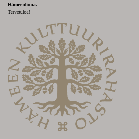
Hämeenlinna.
Tervetuloa!