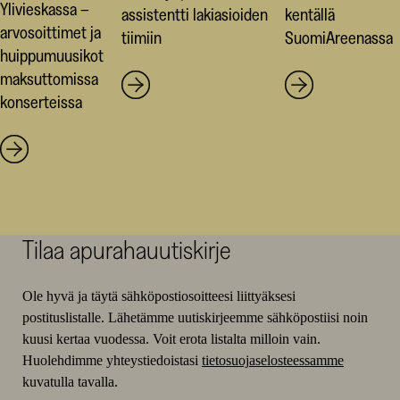
Ylivieskassa –
assistentti lakiasioiden
kentällä
arvosoittimet ja
tiimiin
SuomiAreenassa
huippumuusikot
maksuttomissa
konserteissa
Tilaa apurahauutiskirje
Ole hyvä ja täytä sähköpostiosoitteesi liittyäksesi
postituslistalle. Lähetämme uutiskirjeemme sähköpostiisi noin
kuusi kertaa vuodessa. Voit erota listalta milloin vain.
Huolehdimme yhteystiedoistasi
tietosuojaselosteessamme
kuvatulla tavalla.