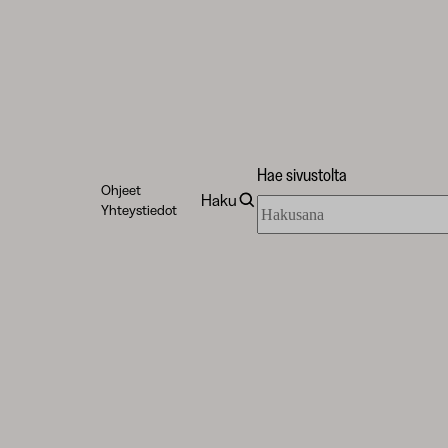
Hae sivustolta
Ohjeet
Haku
Hae
Yhteystiedot
sivustolta