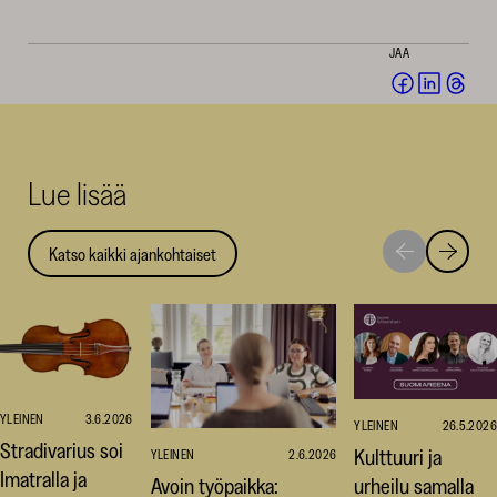
JAA
Jaa
Jaa
Jaa
Facebookis
LinkedI
Thr
(avautuu
(avautu
(av
uuteen
uuteen
uut
Lue lisää
ikkunaan)
ikkunaa
ikk
Katso kaikki ajankohtaiset
Siirry
Siirry
seuraavaan
edellise
nostoon
nostoo
YLEINEN
3.6.2026
YLEINEN
26.5.2026
Stradivarius soi
Kulttuuri ja
YLEINEN
2.6.2026
Imatralla ja
Avoin työpaikka:
urheilu samalla