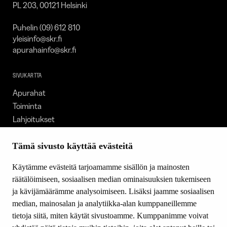
PL 203, 00121 Helsinki
Puhelin (09) 612 810
yleisinfo@skr.fi
apurahainfo@skr.fi
SIVUKARTTA
Apurahat
Toiminta
Lahjoitukset
Tietoa meistä
Ajankohtaista
Tämä sivusto käyttää evästeitä
Tiede & Taide
Käytämme evästeitä tarjoamamme sisällön ja mainosten
Yhteystiedot
räätälöimiseen, sosiaalisen median ominaisuuksien tukemiseen
ja kävijämäärämme analysoimiseen. Lisäksi jaamme sosiaalisen
median, mainosalan ja analytiikka-alan kumppaneillemme
SEURAA MEITÄ
tietoja siitä, miten käytät sivustoamme. Kumppanimme voivat
Facebook