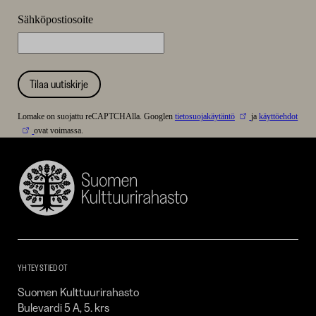
Sähköpostiosoite
Tilaa uutiskirje
Lomake on suojattu reCAPTCHAlla. Googlen
tietosuojakäytäntö
ja
käyttöehdot
ovat voimassa.
Suomen
Kulttuurirahasto
–
SKR
YHTEYSTIEDOT
Suomen Kulttuurirahasto
Bulevardi 5 A, 5. krs