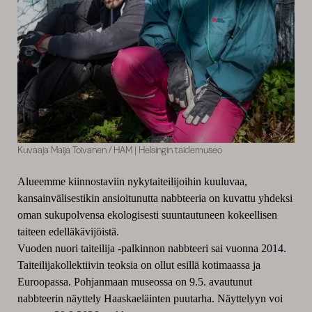
Kuvaaja Maija Toivanen / HAM | Helsingin taidemuseo
Alueemme kiinnostaviin nykytaiteilijoihin kuuluvaa,
kansainvälisestikin ansioitunutta nabbteeria on kuvattu yhdeksi
oman sukupolvensa ekologisesti suuntautuneen kokeellisen
taiteen edelläkävijöistä.
Vuoden nuori taiteilija -palkinnon nabbteeri sai vuonna 2014.
Taiteilijakollektiivin teoksia on ollut esillä kotimaassa ja
Euroopassa. Pohjanmaan museossa on 9.5. avautunut
nabbteerin näyttely Haaskaeläinten puutarha. Näyttelyyn voi