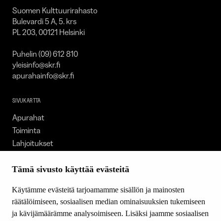
Suomen Kulttuurirahasto
Bulevardi 5 A, 5. krs
PL 203, 00121 Helsinki
Puhelin (09) 612 810
yleisinfo@skr.fi
apurahainfo@skr.fi
SIVUKARTTA
Apurahat
Toiminta
Lahjoitukset
Tietoa meistä
Ajankohtaista
Tämä sivusto käyttää evästeitä
Tiede & Taide
Käytämme evästeitä tarjoamamme sisällön ja mainosten
Yhteystiedot
räätälöimiseen, sosiaalisen median ominaisuuksien tukemiseen
ja kävijämäärämme analysoimiseen. Lisäksi jaamme sosiaalisen