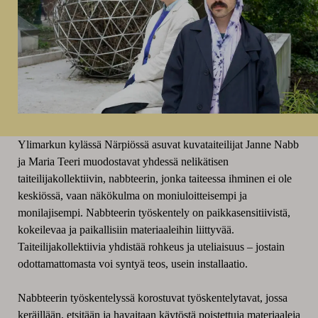
Ylimarkun kylässä Närpiössä asuvat kuvataiteilijat Janne Nabb
ja Maria Teeri muodostavat yhdessä nelikätisen
taiteilijakollektiivin, nabbteerin, jonka taiteessa ihminen ei ole
keskiössä, vaan näkökulma on moniuloitteisempi ja
monilajisempi. Nabbteerin työskentely on paikkasensitiivistä,
kokeilevaa ja paikallisiin materiaaleihin liittyvää.
Taiteilijakollektiivia yhdistää rohkeus ja uteliaisuus – jostain
odottamattomasta voi syntyä teos, usein installaatio.
Nabbteerin työskentelyssä korostuvat työskentelytavat, jossa
keräillään, etsitään ja havaitaan käytöstä poistettuja materiaaleja