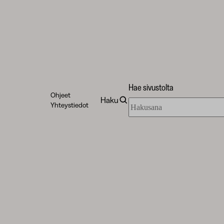
Hae sivustolta
Ohjeet
Haku
Hae
Yhteystiedot
sivustolta