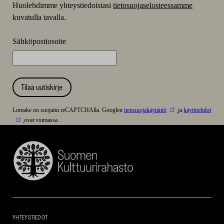
Huolehdimme yhteystiedoistasi
tietosuojaselosteessamme
kuvatulla tavalla.
Sähköpostiosoite
Tilaa uutiskirje
Lomake on suojattu reCAPTCHAlla. Googlen
tietosuojakäytäntö
ja
käyttöehdot
ovat voimassa.
Suomen
Kulttuurirahasto
–
SKR
YHTEYSTIEDOT