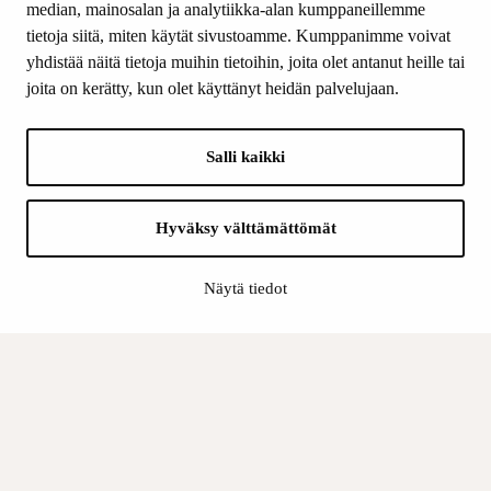
median, mainosalan ja analytiikka-alan kumppaneillemme
SEURAA MEITÄ
tietoja siitä, miten käytät sivustoamme. Kumppanimme voivat
Facebook
yhdistää näitä tietoja muihin tietoihin, joita olet antanut heille tai
Instagram
joita on kerätty, kun olet käyttänyt heidän palvelujaan.
Youtube
LinkedIn
Salli kaikki
INFO
Hyväksy välttämättömät
Suomen Kulttuurirahasto:
Laskutusosoite
Näytä tiedot
Tietosuoja
Kannatusyhdistys:
Laskutusosoite
Tietosuojaseloste
Sisäinen valvonta