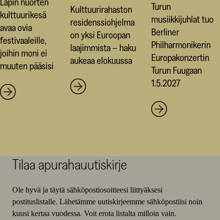
Lapin nuorten
Turun
Kulttuurirahaston
kulttuurikesä
musiikkijuhlat tuo
residenssiohjelma
avaa ovia
Berliner
on yksi Euroopan
festivaaleille,
Philharmonikerin
laajimmista – haku
joihin moni ei
Europakonzertin
aukeaa elokuussa
muuten pääsisi
Turun Fuugaan
1.5.2027
Tilaa apurahauutiskirje
Ole hyvä ja täytä sähköpostiosoitteesi liittyäksesi
postituslistalle. Lähetämme uutiskirjeemme sähköpostiisi noin
kuusi kertaa vuodessa. Voit erota listalta milloin vain.