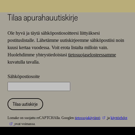
Tilaa apurahauutiskirje
Ole hyvä ja täytä sähköpostiosoitteesi liittyäksesi
postituslistalle. Lähetämme uutiskirjeemme sähköpostiisi noin
kuusi kertaa vuodessa. Voit erota listalta milloin vain.
Huolehdimme yhteystiedoistasi
tietosuojaselosteessamme
kuvatulla tavalla.
Sähköpostiosoite
Tilaa uutiskirje
Lomake on suojattu reCAPTCHAlla. Googlen
tietosuojakäytäntö
ja
käyttöehdot
ovat voimassa.