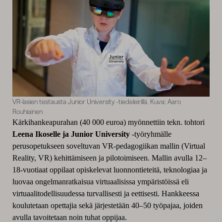
VR-lasien testausta Junior University -tiedeleirillä. Kuva: Aaro
Rouhiainen
Kärkihankeapurahan (40 000 euroa) myönnettiin tekn. tohtori
Leena Ikoselle ja Junior University
-työryhmälle
perusopetukseen soveltuvan VR-pedagogiikan mallin (Virtual
Reality, VR) kehittämiseen ja pilotoimiseen. Mallin avulla 12–
18‑vuotiaat oppilaat opiskelevat luonnontieteitä, teknologiaa ja
luovaa ongelmanratkaisua virtuaalisissa ympäristöissä eli
virtuaalitodellisuudessa turvallisesti ja eettisesti. Hankkeessa
koulutetaan opettajia sekä järjestetään 40–50 työpajaa, joiden
avulla tavoitetaan noin tuhat oppijaa.