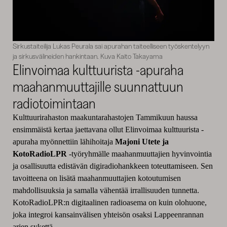
Sirkustaiteilija Lukas Peurala sai apurahan taiteelliseen työskentelyyn
ja sirkusvälineiden hankintaan. Kuva Kaito Takayama
Elinvoimaa kulttuurista -apuraha
maahanmuuttajille suunnattuun
radiotoimintaan
Kulttuurirahaston maakuntarahastojen Tammikuun haussa
ensimmäistä kertaa jaettavana ollut Elinvoimaa kulttuurista -
apuraha myönnettiin lähihoitaja
Majoni Utete ja
KotoRadioLPR
-työryhmälle maahanmuuttajien hyvinvointia
ja osallisuutta edistävän digiradiohankkeen toteuttamiseen. Sen
tavoitteena on lisätä maahanmuuttajien kotoutumisen
mahdollisuuksia ja samalla vähentää irrallisuuden tunnetta.
KotoRadioLPR:n digitaalinen radioasema on kuin olohuone,
joka integroi kansainvälisen yhteisön osaksi Lappeenrannan
arjen sykettä.