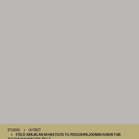
Suomen
ETUSIVU
UUTISET
Kulttuurirahasto
ETELÄ-KARJALAN RAHASTOLTA YLI PUOLEN MILJOONAN EURON TUKI
–