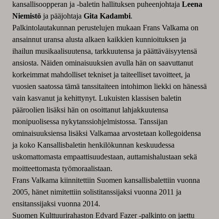
kansallisoopperan ja -baletin hallituksen puheenjohtaja
Leena
Niemistö
ja
pääjohtaja
Gita Kadambi
.
Palkintolautakunnan perustelujen mukaan Frans Valkama on
ansainnut uransa alusta alkaen kaikkien kunnioituksen ja
ihailun musikaalisuutensa, tarkkuutensa ja päättäväisyytensä
ansiosta. Näiden ominaisuuksien avulla hän on saavuttanut
korkeimmat mahdolliset tekniset ja taiteelliset tavoitteet, ja
vuosien saatossa tämä tanssitaiteen intohimon liekki on hänessä
vain kasvanut ja kehittynyt. Lukuisten klassisen baletin
pääroolien lisäksi hän on osoittanut lahjakkuutensa
monipuolisessa nykytanssiohjelmistossa. Tanssijan
ominaisuuksiensa lisäksi Valkamaa arvostetaan kollegoidensa
ja koko Kansallisbaletin henkilökunnan keskuudessa
uskomattomasta empaattisuudestaan, auttamishalustaan sekä
moitteettomasta työmoraalistaan.
Frans Valkama kiinnitettiin Suomen kansallisbalettiin vuonna
2005, hänet nimitettiin solistitanssijaksi vuonna 2011 ja
ensitanssijaksi vuonna 2014.
Suomen Kulttuurirahaston Edvard Fazer -palkinto on jaettu