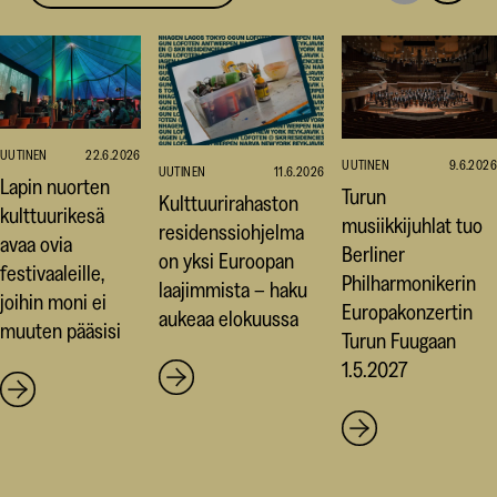
seuraavaan
edellise
nostoon
nostoo
UUTINEN
22.6.2026
UUTINEN
9.6.2026
UUTINEN
11.6.2026
Lapin nuorten
Turun
Kulttuurirahaston
kulttuurikesä
musiikkijuhlat tuo
residenssiohjelma
avaa ovia
Berliner
on yksi Euroopan
festivaaleille,
Philharmonikerin
laajimmista – haku
joihin moni ei
Europakonzertin
aukeaa elokuussa
muuten pääsisi
Turun Fuugaan
1.5.2027