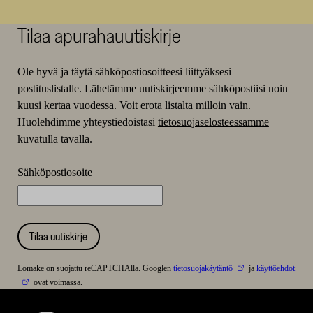
Tilaa apurahauutiskirje
Ole hyvä ja täytä sähköpostiosoitteesi liittyäksesi
postituslistalle. Lähetämme uutiskirjeemme sähköpostiisi noin
kuusi kertaa vuodessa. Voit erota listalta milloin vain.
Huolehdimme yhteystiedoistasi
tietosuojaselosteessamme
kuvatulla tavalla.
Sähköpostiosoite
Tilaa uutiskirje
Lomake on suojattu reCAPTCHAlla. Googlen
tietosuojakäytäntö
ja
käyttöehdot
ovat voimassa.