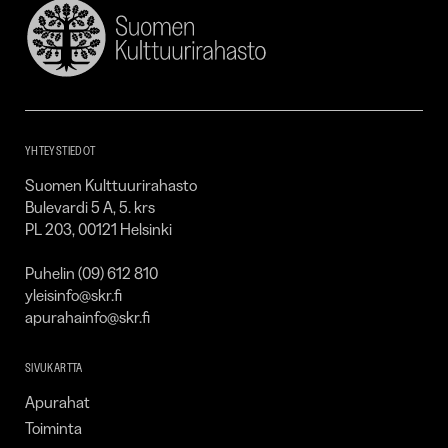
Suomen
Kulttuurirahasto
–
SKR
YHTEYSTIEDOT
Suomen Kulttuurirahasto
Bulevardi 5 A, 5. krs
PL 203, 00121 Helsinki
Puhelin (09) 612 810
yleisinfo@skr.fi
apurahainfo@skr.fi
SIVUKARTTA
Apurahat
Toiminta