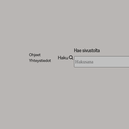
Hae sivustolta
Ohjeet
Haku
Hae
Yhteystiedot
sivustolta