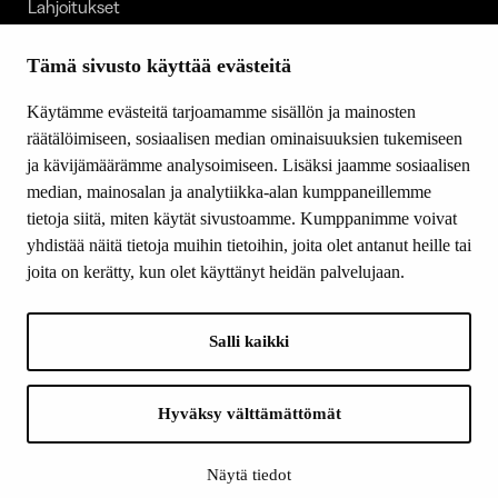
Lahjoitukset
Tietoa meistä
Ajankohtaista
Tämä sivusto käyttää evästeitä
Tiede & Taide
Käytämme evästeitä tarjoamamme sisällön ja mainosten
Yhteystiedot
räätälöimiseen, sosiaalisen median ominaisuuksien tukemiseen
ja kävijämäärämme analysoimiseen. Lisäksi jaamme sosiaalisen
median, mainosalan ja analytiikka-alan kumppaneillemme
SEURAA MEITÄ
tietoja siitä, miten käytät sivustoamme. Kumppanimme voivat
Facebook
yhdistää näitä tietoja muihin tietoihin, joita olet antanut heille tai
Instagram
joita on kerätty, kun olet käyttänyt heidän palvelujaan.
Youtube
LinkedIn
Salli kaikki
INFO
Hyväksy välttämättömät
Suomen Kulttuurirahasto:
Laskutusosoite
Näytä tiedot
Tietosuoja