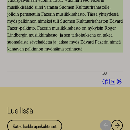
vuotispäivänään vuonna 1931. Vuonna 1996 Fazerin
musiikkisäätiö siirsi varansa Suomen Kulttuurirahastolle,
jolloin perustettiin Fazerin musiikkirahasto. Tässä yhteydessä
myös palkinnon nimeksi tuli Suomen Kulttuurirahaston Edvard
Fazer -palkinto. Fazerin musiikkirahasto on nykyisin Roger
Lindbergin musiikkirahasto, ja sen tarkoituksena on tukea
suomalaista säveltaidetta ja jatkaa myös Edvard Fazerin nimeä
kantavan palkinnon myöntämisperinnettä.
JAA
Jaa
Jaa
Jaa
Facebookis
LinkedI
Thr
(avautuu
(avautu
(av
uuteen
uuteen
uut
Lue lisää
ikkunaan)
ikkunaa
ikk
Katso kaikki ajankohtaiset
Siirry
Siirry