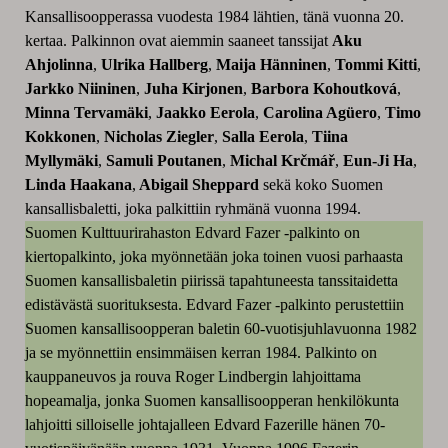
Kansallisoopperassa vuodesta 1984 lähtien, tänä vuonna 20.
kertaa. Palkinnon ovat aiemmin saaneet tanssijat
Aku
Ahjolinna
,
Ulrika Hallberg
,
Maija Hänninen
,
Tommi Kitti
,
Jarkko Niininen
,
Juha Kirjonen
,
Barbora Kohoutková
,
Minna Tervamäki
,
Jaakko Eerola
,
Carolina Agüero
,
Timo
Kokkonen
,
Nicholas Ziegler
,
Salla Eerola
,
Tiina
Myllymäki
,
Samuli Poutanen
,
Michal Krčmář
,
Eun-Ji Ha
,
Linda Haakana
,
Abigail Sheppard
sekä koko Suomen
kansallisbaletti, joka palkittiin ryhmänä vuonna 1994.
Suomen Kulttuurirahaston Edvard Fazer -palkinto on
kiertopalkinto, joka myönnetään joka toinen vuosi parhaasta
Suomen kansallisbaletin piirissä tapahtuneesta tanssitaidetta
edistävästä suorituksesta. Edvard Fazer -palkinto perustettiin
Suomen kansallisoopperan baletin 60-vuotisjuhlavuonna 1982
ja se myönnettiin ensimmäisen kerran 1984. Palkinto on
kauppaneuvos ja rouva Roger Lindbergin lahjoittama
hopeamalja, jonka Suomen kansallisoopperan henkilökunta
lahjoitti silloiselle johtajalleen Edvard Fazerille hänen 70-