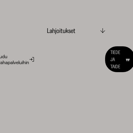
Lahjoitukset
TIEDE
audu
JA
ahapalveluihin
TAIDE