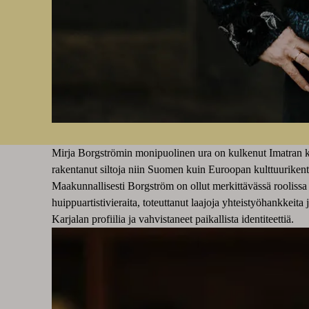
Mirja Borgströmin monipuolinen ura on kulkenut Imatran kau
rakentanut siltoja niin Suomen kuin Euroopan kulttuurikenti
Maakunnallisesti Borgström on ollut merkittävässä roolissa 
huippuartistivieraita, toteuttanut laajoja yhteistyöhankkei
Karjalan profiilia ja vahvistaneet paikallista identiteettiä.