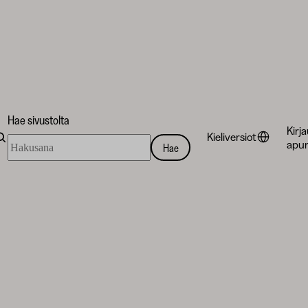
Hae sivustolta
Kirj
Kieliversiot
Hae
apur
Hae
sivustolta