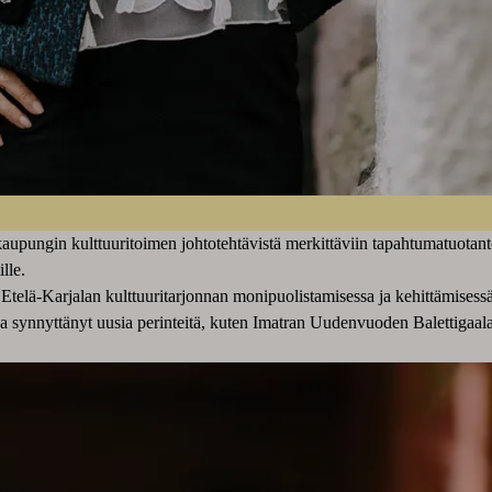
pungin kulttuuritoimen johtotehtävistä merkittäviin tapahtumatuotantoih
lle.
Etelä-Karjalan kulttuuritarjonnan monipuolistamisessa ja kehittämisessä
ta ja synnyttänyt uusia perinteitä, kuten Imatran Uudenvuoden Balettiga