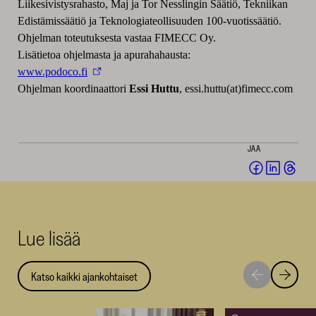
Liikesivistysrahasto, Maj ja Tor Nesslingin Säätiö, Tekniikan
Edistämissäätiö ja Teknologiateollisuuden 100-vuotissäätiö.
Ohjelman toteutuksesta vastaa FIMECC Oy.
Lisätietoa ohjelmasta ja apurahahausta:
www.podoco.fi
Ohjelman koordinaattori
Essi Huttu
, essi.huttu(at)fimecc.com
JAA
Jaa
Jaa
Jaa
Facebookis
LinkedI
Thr
(avautuu
(avautu
(av
uuteen
uuteen
uut
Lue lisää
ikkunaan)
ikkunaa
ikk
Katso kaikki ajankohtaiset
Siirry
Siirry
seuraavaan
edellise
nostoon
nostoo