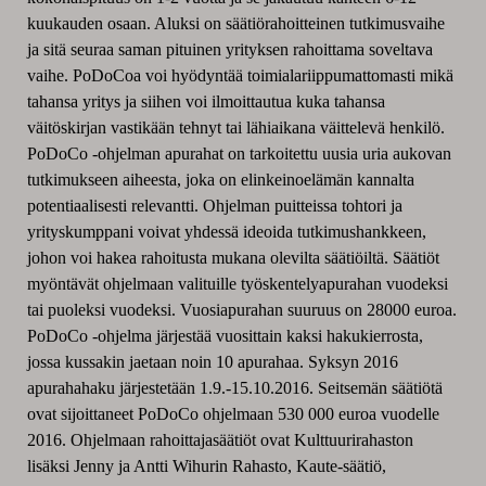
kuukauden osaan. Aluksi on säätiörahoitteinen tutkimusvaihe
ja sitä seuraa saman pituinen yrityksen rahoittama soveltava
vaihe. PoDoCoa voi hyödyntää toimialariippumattomasti mikä
tahansa yritys ja siihen voi ilmoittautua kuka tahansa
väitöskirjan vastikään tehnyt tai lähiaikana väittelevä henkilö.
PoDoCo -ohjelman apurahat on tarkoitettu uusia uria aukovan
tutkimukseen aiheesta, joka on elinkeinoelämän kannalta
potentiaalisesti relevantti. Ohjelman puitteissa tohtori ja
yrityskumppani voivat yhdessä ideoida tutkimushankkeen,
johon voi hakea rahoitusta mukana olevilta säätiöiltä. Säätiöt
myöntävät ohjelmaan valituille työskentelyapurahan vuodeksi
tai puoleksi vuodeksi. Vuosiapurahan suuruus on 28000 euroa.
PoDoCo -ohjelma järjestää vuosittain kaksi hakukierrosta,
jossa kussakin jaetaan noin 10 apurahaa. Syksyn 2016
apurahahaku järjestetään 1.9.-15.10.2016. Seitsemän säätiötä
ovat sijoittaneet PoDoCo ohjelmaan 530 000 euroa vuodelle
2016. Ohjelmaan rahoittajasäätiöt ovat Kulttuurirahaston
lisäksi Jenny ja Antti Wihurin Rahasto, Kaute-säätiö,