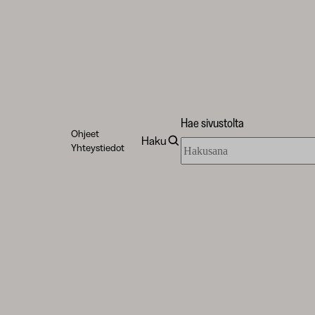
Hae sivustolta
Ohjeet
Haku
Hae
Yhteystiedot
sivustolta