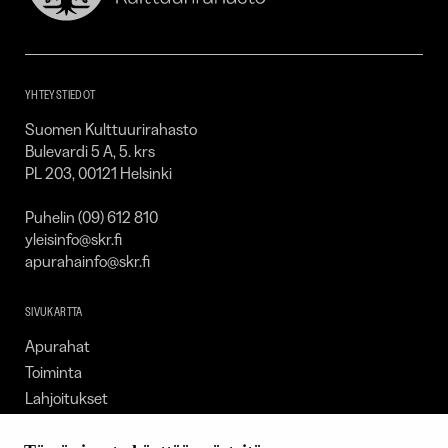
Kulttuurirahasto
–
SKR
YHTEYSTIEDOT
Suomen Kulttuurirahasto
Bulevardi 5 A, 5. krs
PL 203, 00121 Helsinki
Puhelin (09) 612 810
yleisinfo@skr.fi
apurahainfo@skr.fi
SIVUKARTTA
Apurahat
Toiminta
Lahjoitukset
Tietoa meistä