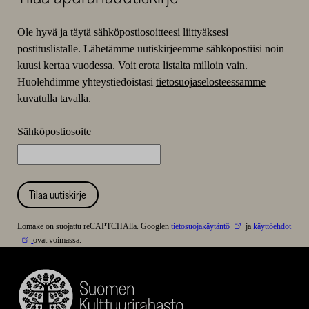
Ole hyvä ja täytä sähköpostiosoitteesi liittyäksesi
postituslistalle. Lähetämme uutiskirjeemme sähköpostiisi noin
kuusi kertaa vuodessa. Voit erota listalta milloin vain.
Huolehdimme yhteystiedoistasi
tietosuojaselosteessamme
kuvatulla tavalla.
Sähköpostiosoite
Tilaa uutiskirje
Lomake on suojattu reCAPTCHAlla. Googlen
tietosuojakäytäntö
ja
käyttöehdot
ovat voimassa.
Suomen