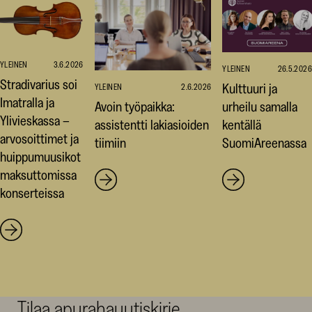
YLEINEN
3.6.2026
YLEINEN
26.5.2026
Stradivarius soi
Kulttuuri ja
YLEINEN
2.6.2026
Imatralla ja
Avoin työpaikka:
urheilu samalla
Ylivieskassa –
assistentti lakiasioiden
kentällä
arvosoittimet ja
tiimiin
SuomiAreenassa
huippumuusikot
maksuttomissa
konserteissa
Tilaa apurahauutiskirje