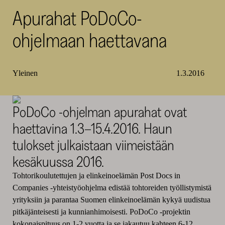
Apurahat PoDoCo-
SKR
ohjelmaan haettavana
Yleinen
1.3.2016
PoDoCo -ohjelman apurahat ovat
haettavina 1.3–15.4.2016. Haun
tulokset julkaistaan viimeistään
kesäkuussa 2016.
Tohtorikoulutettujen ja elinkeinoelämän Post Docs in
Companies -yhteistyöohjelma edistää tohtoreiden työllistymistä
yrityksiin ja parantaa Suomen elinkeinoelämän kykyä uudistua
pitkäjänteisesti ja kunnianhimoisesti. PoDoCo -projektin
kokonaispituus on 1-2 vuotta ja se jakautuu kahteen 6-12