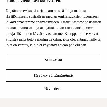
Ajankohtaista
Tämä sivusto käyttää evästeitä
Tiede & Taide
Käytämme evästeitä tarjoamamme sisällön ja mainosten
Yhteystiedot
räätälöimiseen, sosiaalisen median ominaisuuksien tukemiseen
ja kävijämäärämme analysoimiseen. Lisäksi jaamme sosiaalisen
median, mainosalan ja analytiikka-alan kumppaneillemme
SEURAA MEITÄ
tietoja siitä, miten käytät sivustoamme. Kumppanimme voivat
Facebook
yhdistää näitä tietoja muihin tietoihin, joita olet antanut heille tai
Instagram
joita on kerätty, kun olet käyttänyt heidän palvelujaan.
Youtube
LinkedIn
Salli kaikki
INFO
Hyväksy välttämättömät
Suomen Kulttuurirahasto:
Laskutusosoite
Näytä tiedot
Tietosuoja
Kannatusyhdistys:
Laskutusosoite