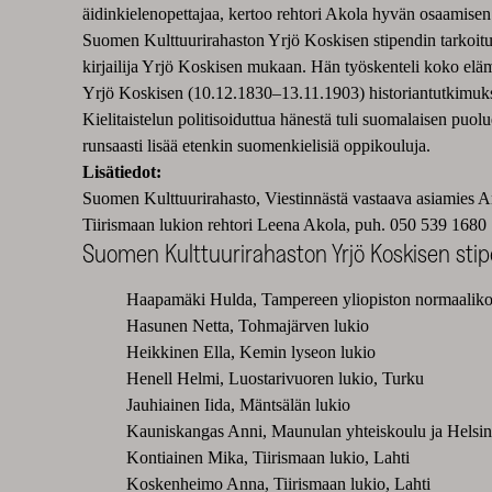
äidinkielenopettajaa, kertoo rehtori Akola hyvän osaamisen 
Suomen Kulttuurirahaston Yrjö Koskisen stipendin tarkoitus 
kirjailija Yrjö Koskisen mukaan. Hän työskenteli koko elä
Yrjö Koskisen (10.12.1830–13.11.1903) historiantutkimukse
Kielitaistelun politisoiduttua hänestä tuli suomalaisen puo
runsaasti lisää etenkin suomenkielisiä oppikouluja.
Lisätiedot:
Suomen Kulttuurirahasto, Viestinnästä vastaava asiamies 
Tiirismaan lukion rehtori Leena Akola, puh. 050 539 1680
Suomen Kulttuurirahaston Yrjö Koskisen stipe
Haapamäki Hulda, Tampereen yliopist
Hasunen Netta, Tohmajärven lukio
Heikkinen Ella, Kemin lyseon lukio
Henell Helmi, Luostarivuoren lukio, Turku
Jauhiainen Iida, Mäntsälän lukio
Kauniskangas Anni, Maunulan yhteiskoulu ja Helsin
Kontiainen Mika, Tiirismaan lukio, Lahti
Koskenheimo Anna, Tiirismaan lukio, Lahti