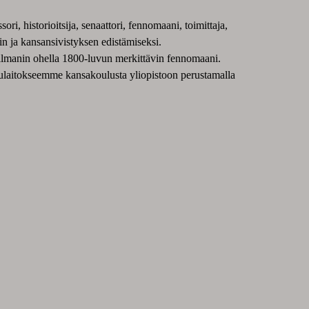
, historioitsija, senaattori, fennomaani, toimittaja,
n ja kansansivistyksen edistämiseksi.
ellmanin ohella 1800-luvun merkittävin fennomaani.
ululaitokseemme kansakoulusta yliopistoon perustamalla