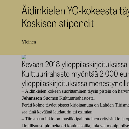
Äidinkielen YO-kokeesta täy
Koskisen stipendit
Yleinen
Kevään 2018 ylioppilaskirjoituksissa p
Kulttuurirahasto myöntää 2 000 euro
ylioppilaskirjoituksissa menestyneille
– Äidinkielen kokeen suorittaminen täysin pistein on harvina
Johansson
Suomen Kulttuurirahastosta.
Peräti kolme täydet pisteet kirjoittanutta on Lahden Tiirism
saa tänä keväänä laudaturin tai eximian.
– Tiirismaan lukio on musiikkipainotteinen erityislukio ja op
kirjallisuusdiplomeita eri koulutasoilla, lukevat monipuolises