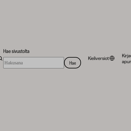
Hae sivustolta
Kirj
Kieliversiot
Hae
apur
Hae
sivustolta