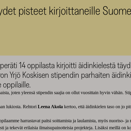
det pisteet kirjoittaneille Suome
eräti 14 oppilasta kirjoitti äidinkielestä tä
n Yrjö Koskisen stipendin parhaiten äidink
 oppilaille.
ista, joten yleensä stipendin saajia on ollut vuosittain hyvin vähän. Sti
aan lukiosta. Rehtori
Leena Akola
kertoo, että äidinkielen taso on jo pi
pilaamme harrastavat paitsi soittamista ja laulamista, myös nuoriso- ja mu
ti ja tekevät erilaisia ilmaisupainotteisia projekteja. Lisäksi meillä on k