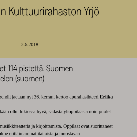
n Kulttuurirahaston Yrjö
2.6.2018
ydet 114 pistettä. Suomen
ielen (suomen)
pendit jaetaan nyt 36. kerran, kertoo apurahasihteeri
Eriika
tkään ollut lukiossa hyvä, sadasta ylioppilaasta noin puolet
siikkiteatteria ja kirjoittamista. Oppilaat ovat suorittaneet
olme erittäin ammattitaitoista ja innostavaa