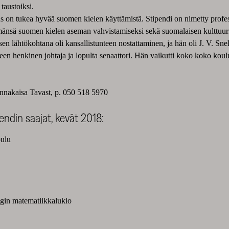
taustoiksi.
on tukea hyvää suomen kielen käyttämistä. Stipendi on nimetty professori
mänsä suomen kielen aseman vahvistamiseksi sekä suomalaisen kulttuuri
n lähtökohtana oli kansallistunteen nostattaminen, ja hän oli J. V. Sn
lueen henkinen johtaja ja lopulta senaattori. Hän vaikutti koko koko ko
Annakaisa Tavast, p. 050 518 5970
ndin saajat, kevät 2018:
on normaalikoulu
gin matematiikkalukio