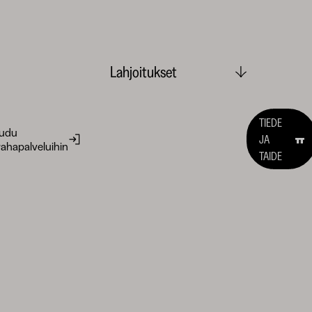
Lahjoitukset
TIEDE
audu
JA
ahapalveluihin
TAIDE