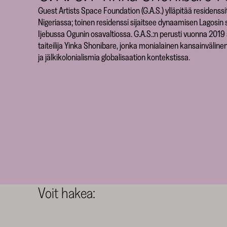
Guest Artists Space Foundation (G.A.S.) ylläpitää residen
Nigeriassa; toinen residenssi sijaitsee dynaamisen Lagosin
Ijebussa Ogunin osavaltiossa. G.A.S.:n perusti vuonna 2019 a
taiteilija Yinka Shonibare, jonka monialainen kansainvälinen
ja jälkikolonialismia globalisaation kontekstissa.
Voit hakea: