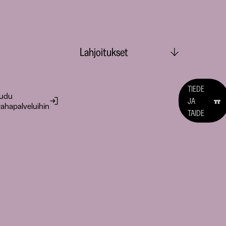
Lahjoitukset
TIEDE
audu
JA
ahapalveluihin
TAIDE