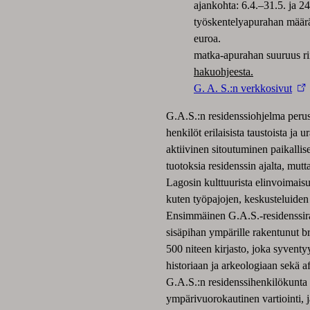
ajankohta: 6.4.–31.5. ja 2
työskentelyapurahan määrä
euroa.
matka-apurahan suuruus ri
hakuohjeesta.
G. A. S.:n verkkosivut
G.A.S.:n residenssiohjelma perust
henkilöt erilaisista taustoista ja
aktiivinen sitoutuminen paikallise
tuotoksia residenssin ajalta, mut
Lagosin kulttuurista elinvoimaisu
kuten työpajojen, keskusteluiden 
Ensimmäinen G.A.S.-residenssira
sisäpihan ympärille rakentunut b
500 niteen kirjasto, joka syvent
historiaan ja arkeologiaan sekä af
G.A.S.:n residenssihenkilökunta 
ympärivuorokautinen vartiointi, j