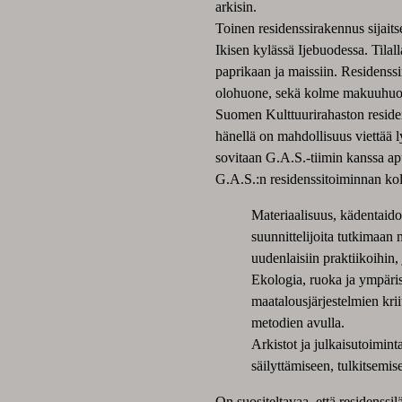
arkisin.
Toinen residenssirakennus sijaits
Ikisen kylässä Ijebuodessa. Tilal
paprikaan ja maissiin. Residenssi
olohuone, sekä kolme makuuhuo
Suomen Kulttuurirahaston residens
hänellä on mahdollisuus viettää 
sovitaan G.A.S.-tiimin kanssa a
G.A.S.:n residenssitoiminnan kolm
Materiaalisuus, kädentaidot j
suunnittelijoita tutkimaan 
uudenlaisiin praktiikoihin,
Ekologia, ruoka ja ympäris
maatalousjärjestelmien kriit
metodien avulla.
Arkistot ja julkaisutoimint
säilyttämiseen, tulkitsemis
On suositeltavaa, että residenssi