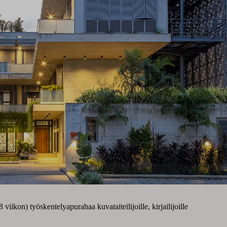
iikon) työskentelyapurahaa kuvataiteilijoille, kirjailijoille