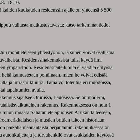
4.8.–18.10.
 kahden kuukauden residenssin ajalle on yhteensä 5 500
ippuu valitusta matkustustavasta;
katso tarkemmat tiedot
uu monitieteiseen yhteistyöhön, ja siihen voivat osallistua
 uravaiheista. Residenssihakemuksista tulisi käydä ilmi
en ympäristöön. Residenssitaiteilijoilta ei vaadita erityisiä
ta heitä kannustetaan pohtimaan, miten he voivat edistää
utta ja infrastruktuuria. Tämä voi toteutua eri muodoissa,
tai tapahtumien avulla.
kennus sijaitsee Onirussa, Lagosissa. Se on moderni,
rutalistisvaikutteinen rakennus. Rakennuksessa on noin 1
yy muun muassa Saharan eteläpuolisen Afrikan taiteeseen,
roamerikkalaisen ja mustien brittien taiteen historiaan.
on paikalla maanantaista perjantaihin; rakennuksessa on
a autonkuljettaja ja turvahenkilö ovat asukkaiden käytössä