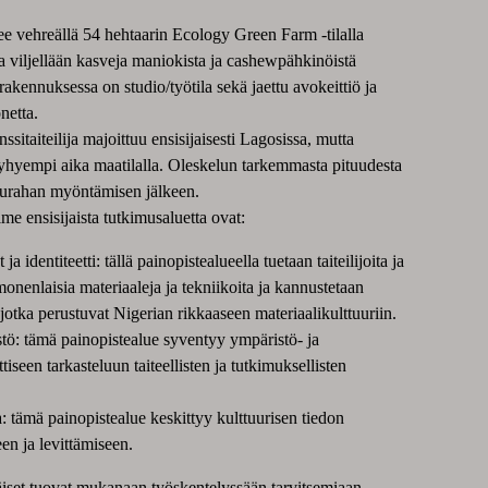
ee vehreällä 54 hehtaarin Ecology Green Farm -tilalla
la viljellään kasveja maniokista ja cashewpähkinöistä
rakennuksessa on studio/työtila sekä jaettu avokeittiö ja
netta.
sitaiteilija majoittuu ensisijaisesti Lagosissa, mutta
lyhyempi aika maatilalla. Oleskelun tarkemmasta pituudesta
purahan myöntämisen jälkeen.
e ensisijaista tutkimusaluetta ovat:
a identiteetti: tällä painopistealueella tuetaan taiteilijoita ja
monenlaisia materiaaleja ja tekniikoita ja kannustetaan
 jotka perustuvat Nigerian rikkaaseen materiaalikulttuuriin.
tö: tämä painopistealue syventyy ympäristö- ja
tiseen tarkasteluun taiteellisten ja tutkimuksellisten
a: tämä painopistealue keskittyy kulttuurisen tiedon
een ja levittämiseen.
läiset tuovat mukanaan työskentelyssään tarvitsemiaan