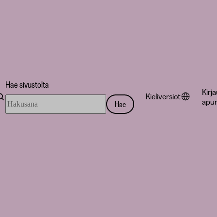
Hae sivustolta
Kirj
Kieliversiot
Hae
apur
Hae
sivustolta