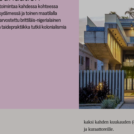
ssitoimintaa kahdessa kohteessa
 sydämessä ja toinen maatilalla
rvostettu brittiläis-nigerialainen
 taidepraktiikka tutkii kolonialismia
kaksi kahden kuukauden (8 v
ja kuraattoreille.