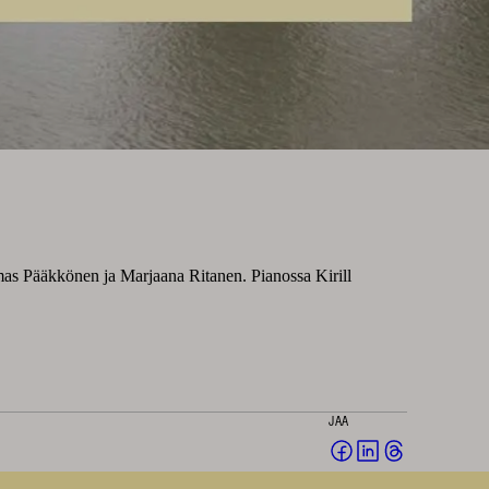
mas Pääkkönen ja Marjaana Ritanen. Pianossa Kirill
JAA
Jaa
Jaa
Jaa
Facebookissa
LinkedInissä
Threadsissä