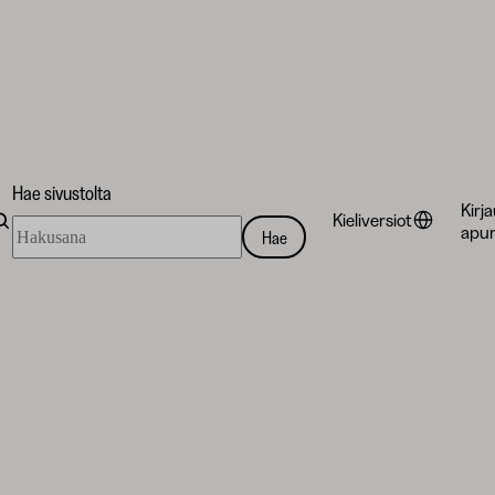
Hae sivustolta
Kirj
Kieliversiot
Hae
apur
Hae
sivustolta