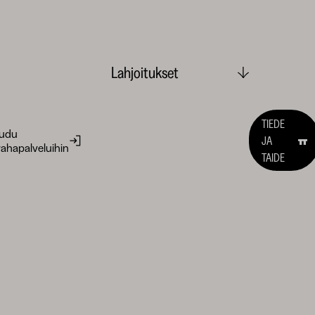
Lahjoitukset
TIEDE
audu
JA
ahapalveluihin
TAIDE