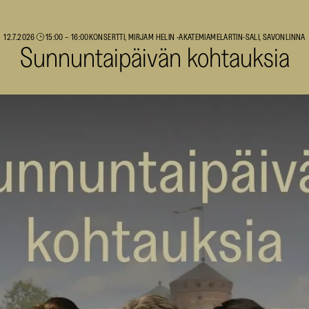
12.7.2026
15:00
–
16:00
KONSERTTI, MIRJAM HELIN -AKATEMIA
MELARTIN-SALI, SAVONLINNA
Sunnuntaipäivän kohtauksia