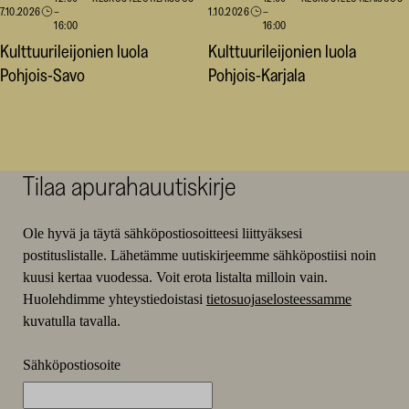
7.10.2026
–
1.10.2026
–
16:00
16:00
Kulttuurileijonien luola
Kulttuurileijonien luola
Pohjois-Savo
Pohjois-Karjala
Tilaa apurahauutiskirje
Ole hyvä ja täytä sähköpostiosoitteesi liittyäksesi
postituslistalle. Lähetämme uutiskirjeemme sähköpostiisi noin
kuusi kertaa vuodessa. Voit erota listalta milloin vain.
Huolehdimme yhteystiedoistasi
tietosuojaselosteessamme
kuvatulla tavalla.
Sähköpostiosoite