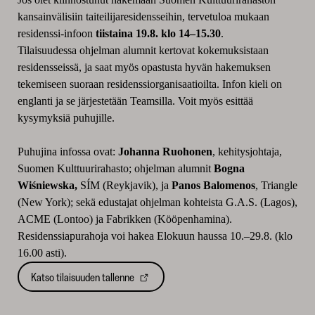
kansainvälisiin taiteilijaresidensseihin, tervetuloa mukaan
residenssi-infoon
tiistaina 19.8. klo 14–15.30
.
Tilaisuudessa ohjelman alumnit kertovat kokemuksistaan
residensseissä, ja saat myös opastusta hyvän hakemuksen
tekemiseen suoraan residenssiorganisaatioilta. Infon kieli on
englanti ja se järjestetään Teamsilla. Voit myös esittää
kysymyksiä puhujille.
Puhujina infossa ovat:
Johanna Ruohonen
, kehitysjohtaja,
Suomen Kulttuurirahasto; ohjelman alumnit
Bogna
Wiśniewska,
SÍM (Reykjavik), ja
Panos Balomenos
, Triangle
(New York); sekä edustajat ohjelman kohteista G.A.S. (Lagos),
ACME (Lontoo) ja Fabrikken (Kööpenhamina).
Residenssiapurahoja voi hakea Elokuun haussa 10.–29.8. (klo
16.00 asti).
Katso tilaisuuden tallenne