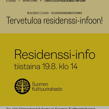
ETUSIVU
TAPAHTUMAT
TERVETULOA RESIDENSSI-INFOON!
SKR
19.8.2025
14:00
–
15:30
APURAHAINFO
TEAMS
Tervetuloa residenssi-infoon!
Jos olet kiinnostunut hakemaan Suomen Kulttuurirahaston