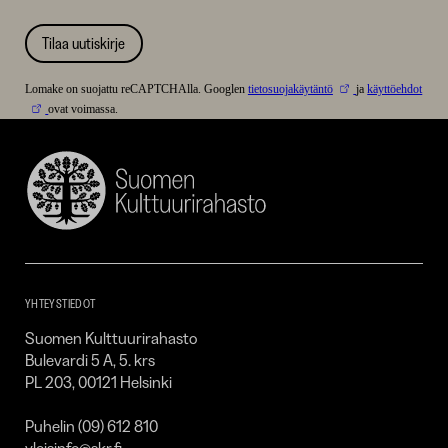
Tilaa uutiskirje
Lomake on suojattu reCAPTCHAlla. Googlen
tietosuojakäytäntö
ja
käyttöehdot
ovat voimassa.
Suomen
Kulttuurirahasto
–
SKR
YHTEYSTIEDOT
Suomen Kulttuurirahasto
Bulevardi 5 A, 5. krs
PL 203, 00121 Helsinki
Puhelin (09) 612 810
yleisinfo@skr.fi