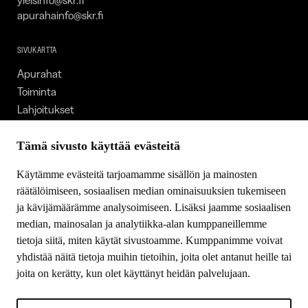
apurahainfo@skr.fi
SIVUKARTTA
Apurahat
Toiminta
Lahjoitukset
Tietoa meistä
Ajankohtaista
Tämä sivusto käyttää evästeitä
Tiede & Taide
Käytämme evästeitä tarjoamamme sisällön ja mainosten
Yhteystiedot
räätälöimiseen, sosiaalisen median ominaisuuksien tukemiseen
ja kävijämäärämme analysoimiseen. Lisäksi jaamme sosiaalisen
median, mainosalan ja analytiikka-alan kumppaneillemme
SEURAA MEITÄ
tietoja siitä, miten käytät sivustoamme. Kumppanimme voivat
Facebook
yhdistää näitä tietoja muihin tietoihin, joita olet antanut heille tai
Instagram
joita on kerätty, kun olet käyttänyt heidän palvelujaan.
Youtube
LinkedIn