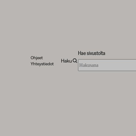
Hae sivustolta
Ohjeet
Haku
Hae
Yhteystiedot
sivustolta