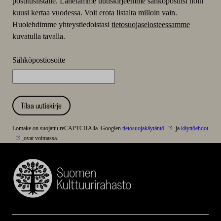
postituslistalle. Lähetämme uutiskirjeemme sähköpostiisi noin
kuusi kertaa vuodessa. Voit erota listalta milloin vain.
Huolehdimme yhteystiedoistasi
tietosuojaselosteessamme
kuvatulla tavalla.
Sähköpostiosoite
Tilaa uutiskirje
Lomake on suojattu reCAPTCHAlla. Googlen
tietosuojakäytäntö
ja
käyttöehdot
ovat voimassa.
Suomen
Kulttuurirahasto
–
SKR