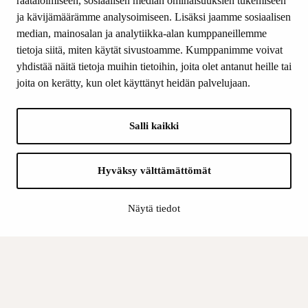
räätälöimiseen, sosiaalisen median ominaisuuksien tukemiseen
ja kävijämäärämme analysoimiseen. Lisäksi jaamme sosiaalisen
median, mainosalan ja analytiikka-alan kumppaneillemme
SEURAA MEITÄ
tietoja siitä, miten käytät sivustoamme. Kumppanimme voivat
Facebook
yhdistää näitä tietoja muihin tietoihin, joita olet antanut heille tai
Instagram
joita on kerätty, kun olet käyttänyt heidän palvelujaan.
Youtube
LinkedIn
Salli kaikki
INFO
Hyväksy välttämättömät
Suomen Kulttuurirahasto:
Laskutusosoite
Näytä tiedot
Tietosuoja
Kannatusyhdistys:
Laskutusosoite
Tietosuojaseloste
Sisäinen valvonta