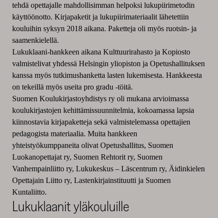
tehdä opettajalle mahdollisimman helpoksi lukupiirimetodin
käyttöönotto. Kirjapaketit ja lukupiirimateriaalit lähetettiin
kouluihin syksyn 2018 aikana. Paketteja oli myös ruotsin- ja
saamenkielellä.
Lukuklaani-hankkeen aikana Kulttuurirahasto ja Kopiosto
valmistelivat yhdessä Helsingin yliopiston ja Opetushallituksen
kanssa myös tutkimushanketta lasten lukemisesta. Hankkeesta
on tekeillä myös useita pro gradu -töitä.
Suomen Koulukirjastoyhdistys ry oli mukana arvioimassa
koulukirjastojen kehittämissuunnitelmia, kokoamassa lapsia
kiinnostavia kirjapaketteja sekä valmistelemassa opettajien
pedagogista materiaalia. Muita hankkeen
yhteistyökumppaneita olivat Opetushallitus, Suomen
Luokanopettajat ry, Suomen Rehtorit ry, Suomen
Vanhempainliitto ry, Lukukeskus – Läscentrum ry, Äidinkielen
Opettajain Liitto ry, Lastenkirjainstituutti ja Suomen
Kuntaliitto.
Lukuklaanit yläkouluille