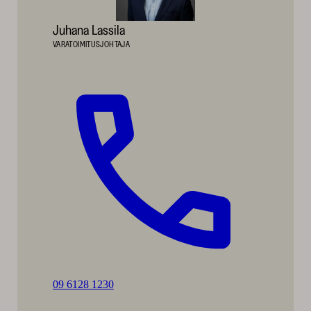
Juhana Lassila
VARATOIMITUSJOHTAJA
Soita:
09 6128 1230
Juhana