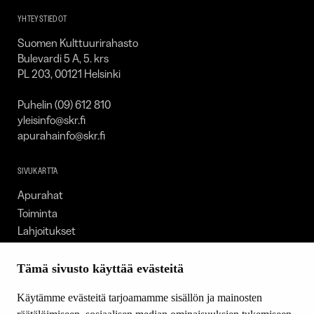
YHTEYSTIEDOT
Suomen Kulttuurirahasto
Bulevardi 5 A, 5. krs
PL 203, 00121 Helsinki
Puhelin (09) 612 810
yleisinfo@skr.fi
apurahainfo@skr.fi
SIVUKARTTA
Apurahat
Toiminta
Lahjoitukset
Tietoa meistä
Ajankohtaista
Tämä sivusto käyttää evästeitä
Tiede & Taide
Käytämme evästeitä tarjoamamme sisällön ja mainosten
Yhteystiedot