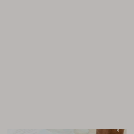
Suomen
Kulttuurirahasto
–