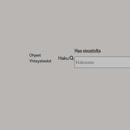
Hae sivustolta
Ohjeet
Haku
Hae
Yhteystiedot
sivustolta