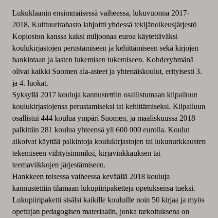
Lukuklaanin ensimmäisessä vaiheessa, lukuvuonna 2017-
2018, Kulttuurirahasto lahjoitti yhdessä tekijänoikeusjärjestö
Kopioston kanssa kaksi miljoonaa euroa käytettäväksi
koulukirjastojen perustamiseen ja kehittämiseen sekä kirjojen
hankintaan ja lasten lukemisen tukemiseen. Kohderyhmänä
olivat kaikki Suomen ala-asteet ja yhtenäiskoulut, erityisesti 3.
ja 4. luokat.
Syksyllä 2017 kouluja kannustettiin osallistumaan kilpailuun
koulukirjastojensa perustamiseksi tai kehittämiseksi. Kilpailuun
osallistui 444 koulua ympäri Suomen, ja maaliskuussa 2018
palkittiin 281 koulua yhteensä yli 600 000 eurolla. Koulut
aikoivat käyttää palkintoja koulukirjastojen tai lukunurkkausten
tekemiseen viihtyisimmiksi, kirjavinkkauksen tai
teemaviikkojen järjestämiseen.
Hankkeen toisessa vaiheessa keväällä 2018 kouluja
kannustettiin tilamaan lukupiiripaketteja opetuksensa tueksi.
Lukupiiripaketti sisälsi kaikille kouluille noin 50 kirjaa ja myös
opettajan pedagogisen materiaalin, jonka tarkoituksena on