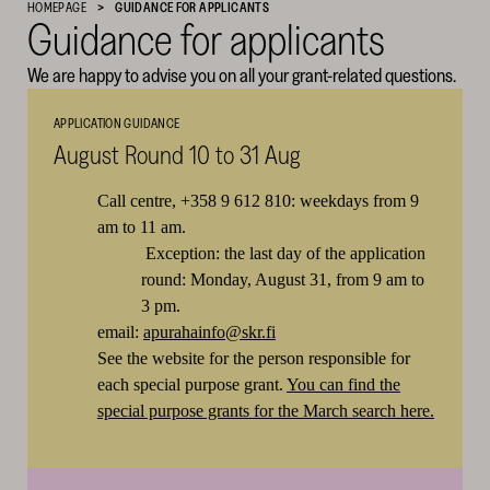
HOMEPAGE
GUIDANCE FOR APPLICANTS
Guidance for applicants
Cultural
Foundation
We are happy to advise you on all your grant-related questions.
–
SKR
APPLICATION GUIDANCE
August Round 10 to 31 Aug
Call centre, +358 9 612 810: weekdays from 9
am to 11 am.
Exception: the last day of the application
round: Monday, August 31, from 9 am to
3 pm.
email:
apurahainfo@skr.fi
See the website for the person responsible for
each special purpose grant.
You can find the
special purpose grants for the March search here.