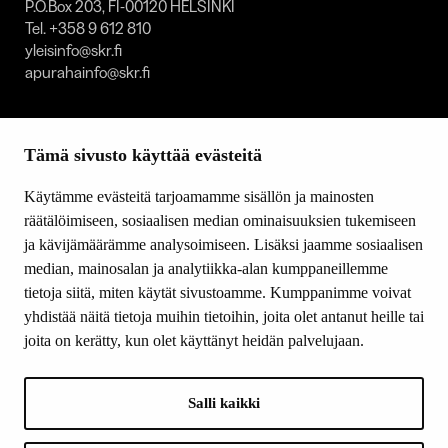
P.O.Box 203, FI-00120 HELSINKI
Tel. +358 9 612 810
yleisinfo@skr.fi
apurahainfo@skr.fi
SITEMAP
Tämä sivusto käyttää evästeitä
Grants
Other activity
Käytämme evästeitä tarjoamamme sisällön ja mainosten
Donations and bequests
räätälöimiseen, sosiaalisen median ominaisuuksien tukemiseen
About us
ja kävijämäärämme analysoimiseen. Lisäksi jaamme sosiaalisen
What’s new
median, mainosalan ja analytiikka-alan kumppaneillemme
Contact us
tietoja siitä, miten käytät sivustoamme. Kumppanimme voivat
yhdistää näitä tietoja muihin tietoihin, joita olet antanut heille tai
joita on kerätty, kun olet käyttänyt heidän palvelujaan.
FOLLOW US
Facebook
Salli kaikki
Instagram
YouTube