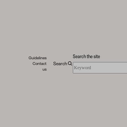
Search the site
Guidelines
Search
Contact
Search
us
the
site